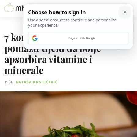
12. LIPNJA 2026.
7 kombinacija namirnica koje
Sign in with Google
pomažu tijelu da bolje
apsorbira vitamine i
minerale
PIŠE
NATAŠA KRSTIČEVIĆ