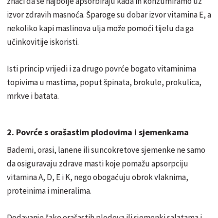
znači da se najbolje apsorbiraju kada ih konzumiramo uz
izvor zdravih masnoća. Šparoge su dobar izvor vitamina E, a
nekoliko kapi maslinova ulja može pomoći tijelu da ga
učinkovitije iskoristi.
Isti princip vrijedi i za drugo povrće bogato vitaminima
topivima u mastima, poput špinata, brokule, prokulica,
mrkve i batata.
2. Povrće s orašastim plodovima i sjemenkama
Bademi, orasi, lanene ili suncokretove sjemenke ne samo
da osiguravaju zdrave masti koje pomažu apsorpciju
vitamina A, D, E i K, nego obogaćuju obrok vlaknima,
proteinima i mineralima.
Dodavanje šake orašastih plodova ili sjemenki salatama i