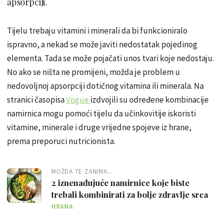
apsorpciji.
Tijelu trebaju vitamini i minerali da bi funkcioniralo
ispravno, a nekad se može javiti nedostatak pojedinog
elementa. Tada se može pojačati unos tvari koje nedostaju.
No ako se ništa ne promijeni, možda je problem u
nedovoljnoj apsorpciji dotičnog vitamina ili minerala. Na
stranici časopisa
Vogue
izdvojili su određene kombinacije
namirnica mogu pomoći tijelu da učinkovitije iskoristi
vitamine, minerale i druge vrijedne spojeve iz hrane,
prema preporuci nutricionista.
MOŽDA TE ZANIMA...
2 iznenađujuće namirnice koje biste
trebali kombinirati za bolje zdravlje srca
HRANA