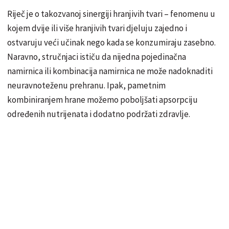
Riječ je o takozvanoj sinergiji hranjivih tvari – fenomenu u
kojem dvije ili više hranjivih tvari djeluju zajedno i
ostvaruju veći učinak nego kada se konzumiraju zasebno.
Naravno, stručnjaci ističu da nijedna pojedinačna
namirnica ili kombinacija namirnica ne može nadoknaditi
neuravnoteženu prehranu. Ipak, pametnim
kombiniranjem hrane možemo poboljšati apsorpciju
određenih nutrijenata i dodatno podržati zdravlje.