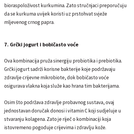
bioraspoloživost kurkumina. Zato stručnjaci preporučuju
da se kurkuma uvijek koristi uz prstohvat svježe
mljevenog crnog papra.
7. Grčki jogurt i bobičasto voće
Ova kombinacija pruža sinergiju probiotika i prebiotika.
Grčki jogurt sadrži korisne bakterije koje podržavaju
zdravlje crijevne mikrobiote, dok bobičasto voće
osigurava vlakna koja služe kao hrana tim bakterijama.
Osim što podržava zdravlje probavnog sustava, ovaj
jednostavan doručak donosi i vitamin C koji sudjeluje u
stvaranju kolagena. Zato je riječ o kombinaciji koja
istovremeno pogoduje crijevima i zdravlju kože.