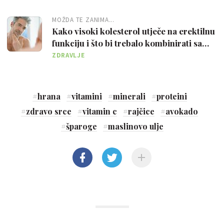
MOŽDA TE ZANIMA...
Kako visoki kolesterol utječe na erektilnu
funkciju i što bi trebalo kombinirati sa
statinima
ZDRAVLJE
#
hrana
#
vitamini
#
minerali
#
proteini
#
zdravo srce
#
vitamin c
#
rajčice
#
avokado
#
šparoge
#
maslinovo ulje