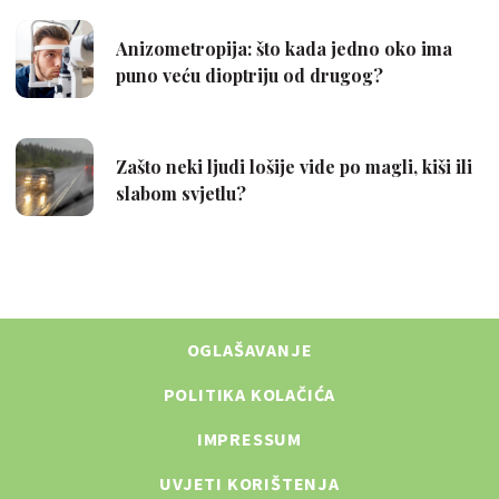
OGLAŠAVANJE
POLITIKA KOLAČIĆA
IMPRESSUM
UVJETI KORIŠTENJA