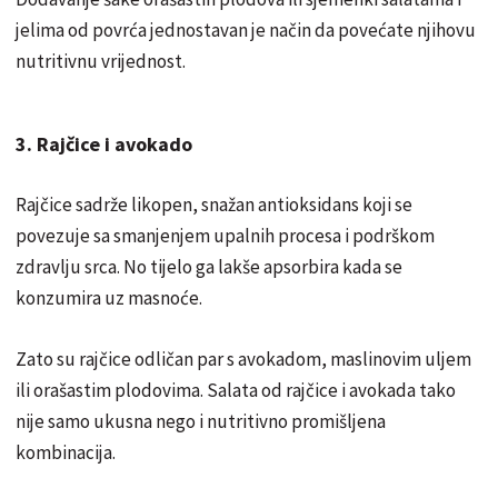
jelima od povrća jednostavan je način da povećate njihovu
nutritivnu vrijednost.
3. Rajčice i avokado
Rajčice sadrže likopen, snažan antioksidans koji se
povezuje sa smanjenjem upalnih procesa i podrškom
zdravlju srca. No tijelo ga lakše apsorbira kada se
konzumira uz masnoće.
Zato su rajčice odličan par s avokadom, maslinovim uljem
ili orašastim plodovima. Salata od rajčice i avokada tako
nije samo ukusna nego i nutritivno promišljena
kombinacija.