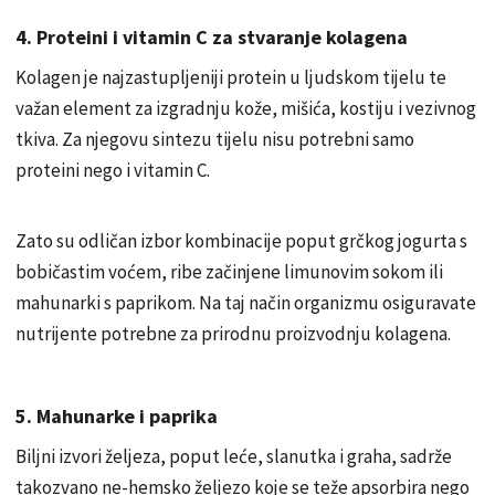
4. Proteini i vitamin C za stvaranje kolagena
Kolagen je najzastupljeniji protein u ljudskom tijelu te
važan element za izgradnju kože, mišića, kostiju i vezivnog
tkiva. Za njegovu sintezu tijelu nisu potrebni samo
proteini nego i vitamin C.
Zato su odličan izbor kombinacije poput grčkog jogurta s
bobičastim voćem, ribe začinjene limunovim sokom ili
mahunarki s paprikom. Na taj način organizmu osiguravate
nutrijente potrebne za prirodnu proizvodnju kolagena.
5. Mahunarke i paprika
Biljni izvori željeza, poput leće, slanutka i graha, sadrže
takozvano ne-hemsko željezo koje se teže apsorbira nego