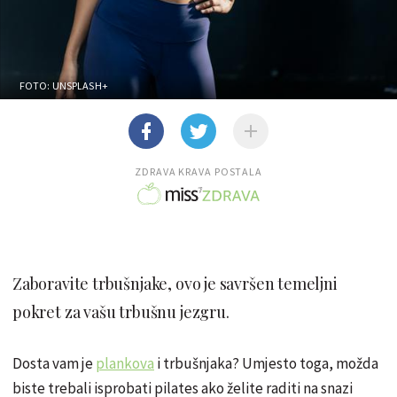
FOTO: UNSPLASH+
ZDRAVA KRAVA POSTALA
Zaboravite trbušnjake, ovo je savršen temeljni
pokret za vašu trbušnu jezgru.
Dosta vam je
plankova
i trbušnjaka? Umjesto toga, možda
biste trebali isprobati pilates ako želite raditi na snazi