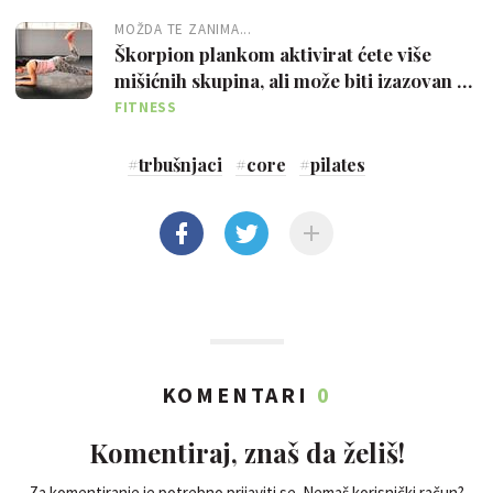
MOŽDA TE ZANIMA...
Škorpion plankom aktivirat ćete više
mišićnih skupina, ali može biti izazovan za
početnika
FITNESS
#
trbušnjaci
#
core
#
pilates
KOMENTARI
0
Komentiraj, znaš da želiš!
Za komentiranje je potrebno prijaviti se. Nemaš korisnički račun?