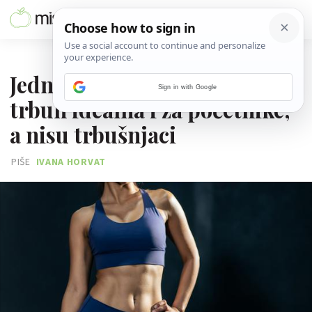
11. SVIBNJA 2026.
Jedna vježba savršena za
Sign in with Google
trbuh idealna i za početnike,
a nisu trbušnjaci
PIŠE
IVANA HORVAT