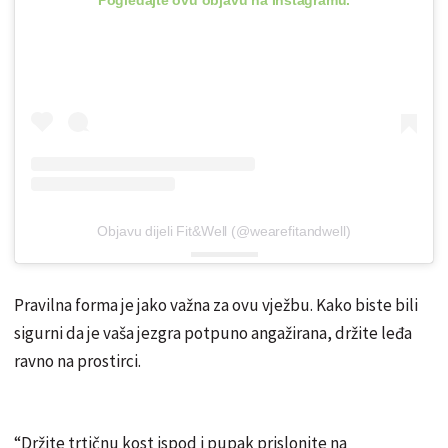
Objavu dijeli Fit&Well (@wearefitandwell)
Pravilna forma je jako važna za ovu vježbu. Kako biste bili
sigurni da je vaša jezgra potpuno angažirana, držite leđa
ravno na prostirci.
“Držite trtičnu kost ispod i pupak prislonite na