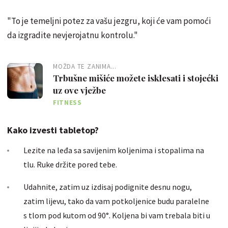
"To je temeljni potez za vašu jezgru, koji će vam pomoći
da izgradite nevjerojatnu kontrolu."
MOŽDA TE ZANIMA...
Trbušne mišiće možete isklesati i stojećki
uz ove vježbe
FITNESS
Kako izvesti tabletop?
Lezite na leđa sa savijenim koljenima i stopalima na
tlu. Ruke držite pored tebe.
Udahnite, zatim uz izdisaj podignite desnu nogu,
zatim lijevu, tako da vam potkoljenice budu paralelne
s tlom pod kutom od 90°. Koljena bi vam trebala biti u