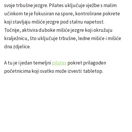
svoje trbušne jezgre. Pilates uključuje vježbe s malim
učinkom te je fokusiran na spore, kontrolirane pokrete
koji stavljaju mišiće jezgre pod stalnu napetost.
Točnije, aktivira duboke mišiće jezgre koji okružuju
kralježnicu, što uključuje trbušne, leđne mišiće i mišiće
dna zdjelice.
A tu je i jedan temeljni
pilates
pokret prilagođen
početnicima koji svatko može izvesti: tabletop.