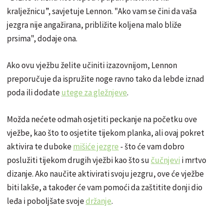
kralježnicu”, savjetuje Lennon. "Ako vam se čini da vaša
jezgra nije angažirana, približite koljena malo bliže
prsima", dodaje ona.
Ako ovu vježbu želite učiniti izazovnijom, Lennon
preporučuje da ispružite noge ravno tako da lebde iznad
poda ili dodate
utege za gležnjeve
.
Možda nećete odmah osjetiti peckanje na početku ove
vježbe, kao što to osjetite tijekom planka, ali ovaj pokret
aktivira te duboke
mišiće jezgre
- što će vam dobro
poslužiti tijekom drugih vježbi kao što su
čučnjevi
i mrtvo
dizanje. Ako naučite aktivirati svoju jezgru, ove će vježbe
biti lakše, a također će vam pomoći da zaštitite donji dio
leđa i poboljšate svoje
držanje
.