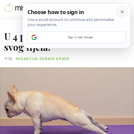
27. LISTOPADA 2015.
U 4 poteza provjeri snagu
Sign in with Google
svog tijela!
PIŠE
REDAKCIJA ZDRAVE KRAVE