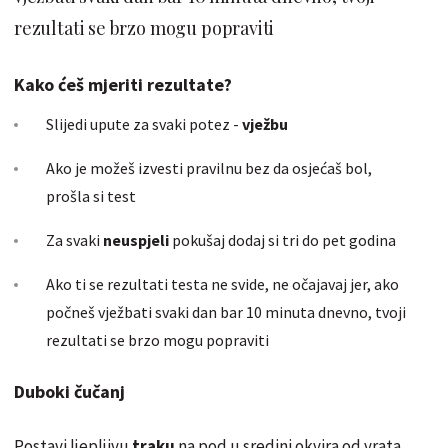
rezultati se brzo mogu popraviti
Kako ćeš mjeriti rezultate?
Slijedi upute za svaki potez -
vježbu
Ako je možeš izvesti pravilnu bez da osjećaš bol,
prošla si test
Za svaki
neuspjeli
pokušaj dodaj si tri do pet godina
Ako ti se rezultati testa ne svide, ne očajavaj jer, ako
počneš vježbati svaki dan bar 10 minuta dnevno, tvoji
rezultati se brzo mogu popraviti
Duboki čučanj
Postavi ljepljivu
traku
na pod u sredini okvira od vrata.