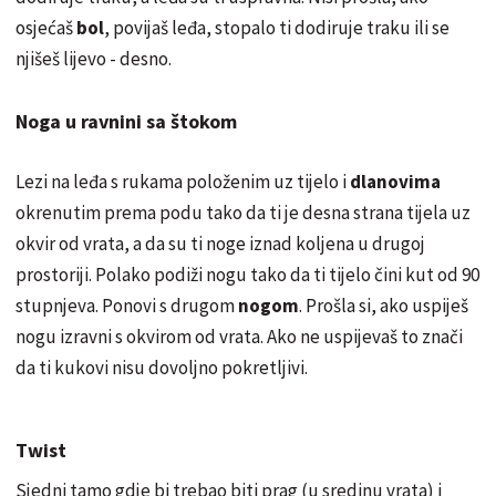
osjećaš
bol
, povijaš leđa, stopalo ti dodiruje traku ili se
njišeš lijevo - desno.
Noga u ravnini sa štokom
Lezi na leđa s rukama položenim uz tijelo i
dlanovima
okrenutim prema podu tako da ti je desna strana tijela uz
okvir od vrata, a da su ti noge iznad koljena u drugoj
prostoriji. Polako podiži nogu tako da ti tijelo čini kut od 90
stupnjeva. Ponovi s drugom
nogom
. Prošla si, ako uspiješ
nogu izravni s okvirom od vrata. Ako ne uspijevaš to znači
da ti kukovi nisu dovoljno pokretljivi.
Twist
Sjedni tamo gdje bi trebao biti prag (u sredinu vrata) i