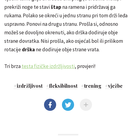
prekriži noge te stavi
štap
na ramena i pridržavaj ga
rukama. Polako se okreći u jednu stranu pri tom drži leđa
uspravno. Ponovi na drugu stranu. Prošla si, odnosno
možeš se dovoljno okrenuti, ako drška dodiruje
obje
strane dovratka. Nisi prošla, ako osjećaš bol ili prilikom
rotacije
drška
ne dodiruje obje strane vrata.
Tri brza
testa fizičke izdržljivosti
, provjeri!
#
izdržljivost
#
fleksibilnost
#
trening
#
vježbe