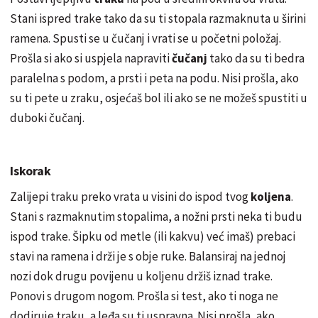
Stani ispred trake tako da su ti stopala razmaknuta u širini
ramena. Spusti se u čučanj i vrati se u početni položaj.
Prošla si ako si uspjela napraviti
čučanj
tako da su ti bedra
paralelna s podom, a prsti i peta na podu. Nisi prošla, ako
su ti pete u zraku,
osjećaš
bol ili ako se ne možeš spustiti u
duboki čučanj.
Iskorak
Zalijepi traku preko vrata u visini do ispod tvog
koljena
.
Stani s
razmaknutim
stopalima, a nožni prsti neka ti budu
ispod trake. Šipku od metle (ili
kakvu)
već imaš) prebaci
stavi na ramena i drži je s obje ruke. Balansiraj na jednoj
nozi dok drugu povijenu u koljenu držiš
iznad
trake.
Ponovi s drugom nogom. Prošla si test, ako ti noga ne
dodiruje traku, a leđa su ti uspravna. Nisi prošla, ako