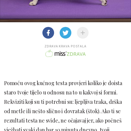
ZDRAVA KRAVA POSTALA
Pomoću ovog kućnog testa provjeri koliko je doista
staro tvoje tijelo u odnosu na to u kakvoj si formi.
Rekviziti koji su ti potrebni su: ljepljiva traka, drška
od metle ili nešto slično i dovratak (štok). Ako ti se
rezultati testa ne svide, ne očajavaj jer, ako počneš
vježbati svaki dan bar 10 minuta dnevno, tvoji