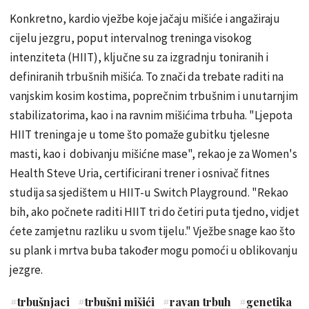
Konkretno, kardio vježbe koje jačaju mišiće i angažiraju
cijelu jezgru, poput intervalnog treninga visokog
intenziteta (HIIT), ključne su za izgradnju toniranih i
definiranih trbušnih mišića. To znači da trebate raditi na
vanjskim kosim kostima, poprečnim trbušnim i unutarnjim
stabilizatorima, kao i na ravnim mišićima trbuha. "Ljepota
HIIT treninga je u tome što pomaže gubitku tjelesne
masti, kao i dobivanju mišićne mase", rekao je za Women's
Health Steve Uria, certificirani trener i osnivač fitnes
studija sa sjedištem u HIIT-u Switch Playground. "Rekao
bih, ako počnete raditi HIIT tri do četiri puta tjedno, vidjet
ćete zamjetnu razliku u svom tijelu." Vježbe snage kao što
su plank i mrtva buba također mogu pomoći u oblikovanju
jezgre.
#
trbušnjaci
#
trbušni mišići
#
ravan trbuh
#
genetika