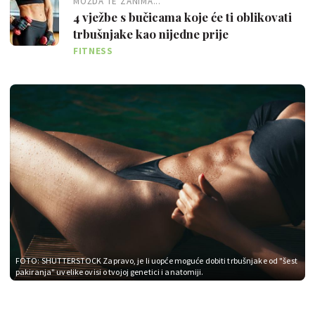
MOŽDA TE ZANIMA...
4 vježbe s bučicama koje će ti oblikovati
trbušnjake kao nijedne prije
FITNESS
FOTO: SHUTTERSTOCK
Zapravo, je li uopće moguće dobiti trbušnjake od "šest
pakiranja" uvelike ovisi o tvojoj genetici i anatomiji.