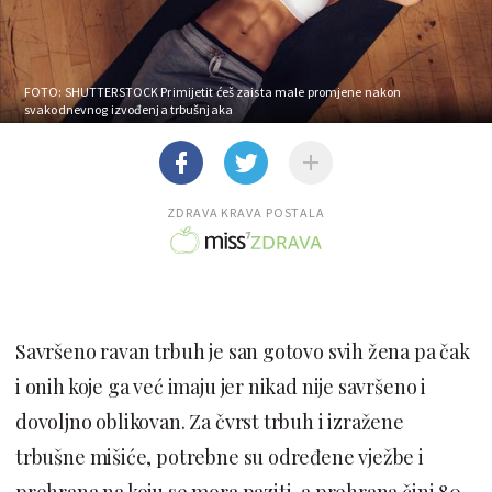
FOTO: SHUTTERSTOCK
Primijetit ćeš zaista male promjene nakon
svakodnevnog izvođenja trbušnjaka
ZDRAVA KRAVA POSTALA
Savršeno ravan trbuh je san gotovo svih žena pa čak
i onih koje ga već imaju jer nikad nije savršeno i
dovoljno oblikovan. Za čvrst trbuh i izražene
trbušne mišiće, potrebne su određene vježbe i
prehrana na koju se mora paziti, a prehrana čini 80