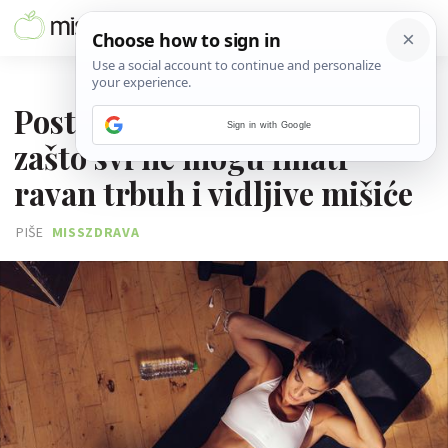
25. LIPNJA 2025.
Postoji anatomski razlog
Sign in with Google
zašto svi ne mogu imati
ravan trbuh i vidljive mišiće
PIŠE
MISSZDRAVA