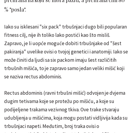
% "posla".
Iako su isklesani "six pack" trbušnjaci dugo bili popularan
fitness cilj, nije ih toliko lako postići kao što misliš.
Zapravo, je li uopće moguće dobiti trbušnjake od "šest
pakiranja" uvelike ovisi o tvojoj genetici i anatomiji. Iako se
može činiti da ljudi sa six packom imaju šest različitih
trbušnih mišića, to je zapravo samo jedan veliki mišić koji
se naziva rectus abdominis.
Rectus abdominis (ravni trbušni mišić) odvojen je dvjema
dugim tetivama koje se protežu po mišiću, a koje su
podijeljene trakama vezivnog tkiva. Ove trake stvaraju
udubljenja u mišićima, koja mogu postati vidljivija kada su
trbušnjaci napeti. Međutim, broj traka ovisi o