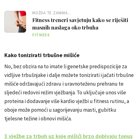
MOŽDA TE ZANIMA...
Fitness treneri savjetuju kako se riješiti
masnih naslaga oko trbuha
FITNESS
Kako tonizirati trbušne mišiće
No, bez obzira na to imate li genetske predispozicije za
vidljive trbušnjake i dalje možete tonizirati i jačati trbušne
mišiće održavajući zdravu i uravnoteženu prehranu te
sljedeći redovni režim vježbanja. To uključuje unos više
proteina i dodavanje više kardio vježbi u fitness rutinu, a
oboje može pomoći u sagorijevanju masti, gubitku
tjelesne težine i obnovi mišića.
3 vježbe za trbuh uz koje mišići brzo dobivaju tonus