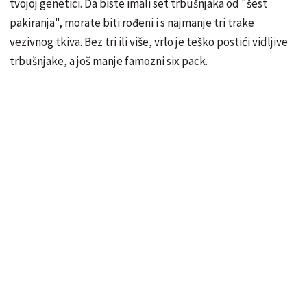
tvojoj genetici. Da biste imali set trbušnjaka od "šest
pakiranja", morate biti rođeni i s najmanje tri trake
vezivnog tkiva. Bez tri ili više, vrlo je teško postići vidljive
trbušnjake, a još manje famozni six pack.