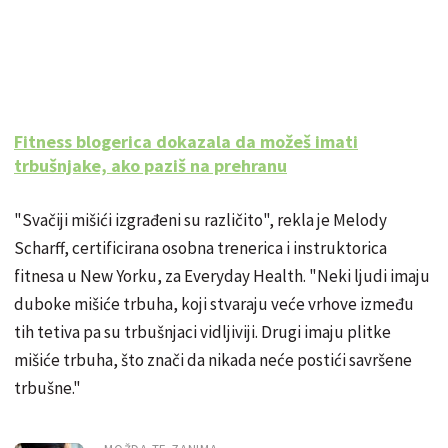
Fitness blogerica dokazala da možeš imati
trbušnjake, ako paziš na prehranu
"Svačiji mišići izgrađeni su različito", rekla je Melody
Scharff, certificirana osobna trenerica i instruktorica
fitnesa u New Yorku, za Everyday Health. "Neki ljudi imaju
duboke mišiće trbuha, koji stvaraju veće vrhove između
tih tetiva pa su trbušnjaci vidljiviji. Drugi imaju plitke
mišiće trbuha, što znači da nikada neće postići savršene
trbušne."