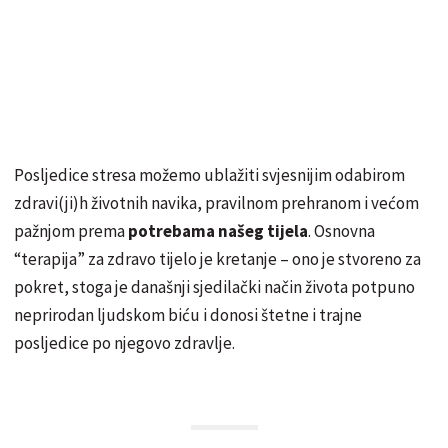
Posljedice stresa možemo ublažiti svjesnijim odabirom
zdravi(ji)h životnih navika, pravilnom prehranom i većom
pažnjom prema
potrebama našeg tijela
. Osnovna
“terapija” za zdravo tijelo je kretanje – ono je stvoreno za
pokret, stoga je današnji sjedilački način života potpuno
neprirodan ljudskom biću i donosi štetne i trajne
posljedice po njegovo zdravlje.