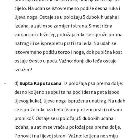
tijelo. Na udah se istovremeno podiže desna ruka i
lijeva noga. Ostaje se u položaju 5 dubokih udaha i
izdaha, a zatim se zamijeni strana. Simetrična
varijacija: iz ležećeg položaja ruke se ispruže prema
natrag ili se isprepletu prsti iza leđa. Na udah se
istovremeno podižu torzo i noge, dok pubična kost
ostaje čvrsto u podu. Važno: donji dio leđa ostaje
izdužen!
d)
Supta Kapotasana
: Iz položaja psa prema dolje:
desno koljeno se spušta na pod (desna peta ispod
lijevog kuka), lijeva noga ispružena unatrag. Na udah
se ispruže ruke iza leđa (isprepleteni prsti) i otvara
prsni koš. Ostaje se u položaju 5 dubokih udaha i
izdaha, a zatim se vraća u položaj psa prema dolje.
Ponoviti na lijevoj strani. Važno: koljena ne smiju