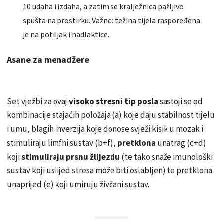
10 udaha i izdaha, a zatim se kralježnica pažljivo
spušta na prostirku. Važno: težina tijela raspoređena
je na potiljak i nadlaktice.
Asane za menadžere
Set vježbi za ovaj
visoko stresni tip posla
sastoji se od
kombinacije stajaćih položaja (a) koje daju stabilnost tijelu
i umu, blagih inverzija koje donose svježi kisik u mozak i
stimuliraju limfni sustav (b+f),
pretklona
unatrag (c+d)
koji
stimuliraju prsnu žlijezdu
(te tako snaže imunološki
sustav koji uslijed stresa može biti oslabljen) te pretklona
unaprijed (e) koji umiruju živčani sustav.