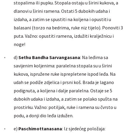
stopalima ili pupku. Stopala ostaju u širini kukova, a
dlanovi u širini ramena. Ostati 5 dubokih udaha i
izdaha, a zatim se spustiti na koljena i opustiti u
balasani (torzo na bedrima, ruke niz tijelo). Ponoviti 3
puta. Važno: opustiti ramena, izdužiti kralježnicu i
noge!
d)
Sethu
Bandha
Sarvangasana
: Na leđima sa
savijenim koljenima: paralelna stopala su u širini
kukova, ispružene ruke isprepletene ispod leđa. Na
udah se podiže zdjelica i prsni koš. Brada je lagano
podignuta, a koljena i dalje paralelna. Ostaje se 5
dubokih udaka i izdaha, a zatim se polako spušta na
prostirku. Važno: potiljak, ruke i ramena su čvrsto u
podu, a donji dio leđa izdužen.
e)
Paschimottanasana
: Iz sjedećeg položaja: