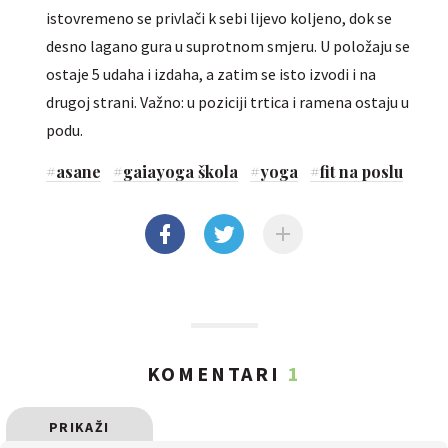
istovremeno se privlači k sebi lijevo koljeno, dok se
desno lagano gura u suprotnom smjeru. U položaju se
ostaje 5 udaha i izdaha, a zatim se isto izvodi i na
drugoj strani. Važno: u poziciji trtica i ramena ostaju u
podu.
#
asane
#
gaiayoga škola
#
yoga
#
fit na poslu
KOMENTARI
1
PRIKAŽI