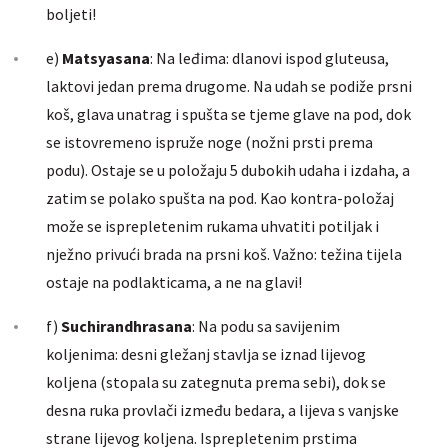
boljeti!
e)
Matsyasana
: Na leđima: dlanovi ispod gluteusa,
laktovi jedan prema drugome. Na udah se podiže prsni
koš, glava unatrag i spušta se tjeme glave na pod, dok
se istovremeno ispruže noge (nožni prsti prema
podu). Ostaje se u položaju 5 dubokih udaha i izdaha, a
zatim se polako spušta na pod. Kao kontra-položaj
može se isprepletenim rukama uhvatiti potiljak i
nježno privući brada na prsni koš. Važno: težina tijela
ostaje na podlakticama, a ne na glavi!
f)
Suchirandhrasana
: Na podu sa savijenim
koljenima: desni gležanj stavlja se iznad lijevog
koljena (stopala su zategnuta prema sebi), dok se
desna ruka provlači između bedara, a lijeva s vanjske
strane lijevog koljena. Isprepletenim prstima