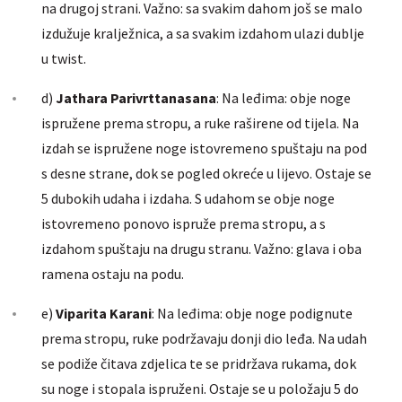
na drugoj strani. Važno: sa svakim dahom još se malo
izdužuje kralježnica, a sa svakim izdahom ulazi dublje
u twist.
d)
Jathara Parivrttanasana
: Na leđima: obje noge
ispružene prema stropu, a ruke raširene od tijela. Na
izdah se ispružene noge istovremeno spuštaju na pod
s desne strane, dok se pogled okreće u lijevo. Ostaje se
5 dubokih udaha i izdaha. S udahom se obje noge
istovremeno ponovo ispruže prema stropu, a s
izdahom spuštaju na drugu stranu. Važno: glava i oba
ramena ostaju na podu.
e)
Viparita Karani
: Na leđima: obje noge podignute
prema stropu, ruke podržavaju donji dio leđa. Na udah
se podiže čitava zdjelica te se pridržava rukama, dok
su noge i stopala ispruženi. Ostaje se u položaju 5 do