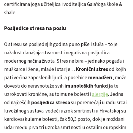
certificirana joga učiteljica i voditeljica GaiaYoga škole &
shale
Posljedice stresa na poslu
O stresu se posljednjih godina puno piše i sluša – to je
nažalost današnja stvarnost i negativna posljedica
modernog načina života. Stres ne bira – jednako pogađa i
muškarce i žene, mlađe i starije…
Kronični stres
od kojih
pati većina zaposlenih ljudi, a posebice
menadžeri
, može
dovesti do neravnoteže svih
imunoloških funkcija
te
uzrokovati kronične, autoimune bolesti i
alergije
. Jedna
od najčešćih
posljedica stresa
su poremećaji u radu srca i
krvožilnog sustava: vodeći uzrok smrtnosti u Hrvatskoj su
kardiovaskularne bolesti, čak 50,3 posto, dok je moždani
udar među prva tri uzroka smrtnosti u ostalim europskim