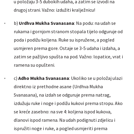
u položaju 3-5 dubokih udaha, a zatim se izvodi na
drugoj strani. Važno: izdužiti kralježnicu!
b)
Urdhva
Mukha
Svanasana
: Na podu: na udah se
rukama i gornjom stranom stopala tijelo odguruje od
poda i podižu koljena. Ruke su ispružene, a pogled
usmjeren prema gore. Ostaje se 3-5 udaha i izdaha, a
zatim se pažljivo spušta na pod. Važno: lopatice, vrat i
ramena su opušteni.
c)
Adho
Mukha
Svanasana
: Ukoliko se u položaj ulazi
direktno iz prethodne asane (Urdhva Mukha
Svanasana), na izdah se odguruje prema natrag,
izdužuju ruke i noge i podižu kukovi prema stropu. Ako
se kreće zasebno: na sve 4: koljena ispod kukova,
dlanovi ispod ramena. Na udah podignuti zdjelicu i
ispružiti noge i ruke, a pogled usmjeriti prema