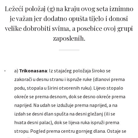
Ležeći položaj (g) na kraju ovog seta iznimno
je važan jer dodatno opušta tijelo i donosi
velike dobrobiti svima, a posebice ovoj grupi
zaposlenih.
a)
Trikonasana
: Iz stajaćeg položaja široko se
zakorači u desnu stranu i ispruže ruke (dlanovi prema
podu, stopala u širini otvorenih ruku). Lijevo stopalo
okreće se prema desnom, dok se desno okreće prema
naprijed. Na udah se izdužuje prema naprijed, a na
izdah se desni dlan spušta na desni gležanj (ili se
hvata desni palac), dok se lijeva ruka ispruži prema
stropu. Pogled prema centru gornjeg dlana. Ostaje se