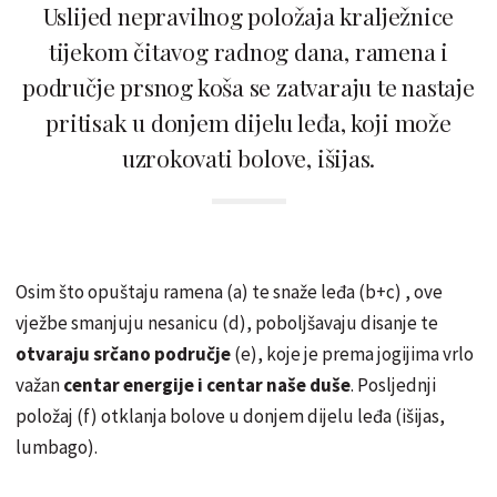
Uslijed nepravilnog položaja kralježnice
tijekom čitavog radnog dana, ramena i
područje prsnog koša se zatvaraju te nastaje
pritisak u donjem dijelu leđa, koji može
uzrokovati bolove, išijas.
Osim što opuštaju ramena (a) te snaže leđa (b+c) , ove
vježbe smanjuju nesanicu (d), poboljšavaju disanje te
otvaraju srčano područje
(e), koje je prema jogijima vrlo
važan
centar energije i centar naše duše
. Posljednji
položaj (f) otklanja bolove u donjem dijelu leđa (išijas,
lumbago).