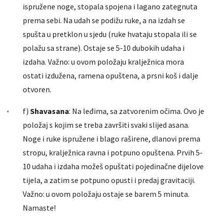
ispružene noge, stopala spojena i lagano zategnuta
prema sebi. Na udah se podižu ruke, a na izdah se
spušta u pretklon u sjedu (ruke hvataju stopala ili se
polažu sa strane). Ostaje se 5-10 dubokih udaha i
izdaha. Važno: u ovom položaju kralježnica mora
ostati izdužena, ramena opuštena, a prsni koš i dalje
otvoren.
f)
Shavasana
: Na leđima, sa zatvorenim očima. Ovo je
položaj s kojim se treba završiti svaki slijed asana.
Noge i ruke ispružene i blago raširene, dlanovi prema
stropu, kralježnica ravna i potpuno opuštena. Prvih 5-
10 udaha i izdaha možeš opuštati pojedinačne dijelove
tijela, a zatim se potpuno opusti i predaj gravitaciji.
Važno: u ovom položaju ostaje se barem 5 minuta.
Namaste!