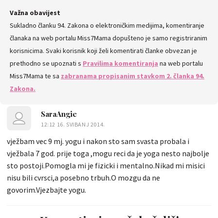
SVE
Važna obavijest
Sukladno članku 94. Zakona o elektroničkim medijima, komentiranje
KOMENTARE
članaka na web portalu Miss7Mama dopušteno je samo registriranim
korisnicima. Svaki korisnik koji želi komentirati članke obvezan je
prethodno se upoznati s
Pravilima komentiranja
na web portalu
Miss7Mama te sa
zabranama propisanim stavkom 2. članka 94.
Zakona.
SaraAngie
12:12 16. SVIBANJ 2014.
vježbam vec 9 mj. yogu i nakon sto sam svasta probala i
vježbala 7 god. prije toga ,mogu reci da je yoga nesto najbolje
sto postoji.Pomogla mi je fizicki i mentalno.Nikad mi misici
nisu bili cvrsci,a posebno trbuh.O mozgu da ne
govorim.Vjezbajte yogu.