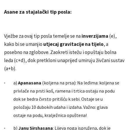
Asane za stajalački tip posla:
Vježbe za ovaj tip posla temelje se na
inverzijama
(e),
kako bi se umanjio
utjecaj gravitacije na tijelo
, a
posebno na zglobove. Zaokreti istežu i opuštaju bolna
leđa (c+d), dok pretkloni unaprijed umiruju živčani sustav
(a+b).
a)
Apanasana
(koljena na prsa): Na leđima: koljena se
privlače na prsti koš, ramena i trtica ostaju na podu
dok se bedra čvrsto pritišću k sebi. Ostaje se u
položaju 10 dubokih udaha i izdaha. Važno: glava
ostaje na podu, kralježnica opuštena!
b)
Janu Sirshasana
: Lijeva noga ispružena, dok je