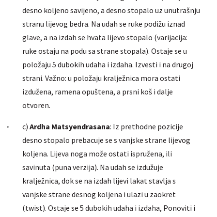
desno koljeno savijeno, a desno stopalo uz unutrašnju
stranu lijevog bedra. Na udah se ruke podižu iznad
glave, a na izdah se hvata lijevo stopalo (varijacija:
ruke ostaju na podu sa strane stopala). Ostaje se u
položaju 5 dubokih udaha i izdaha. Izvesti i na drugoj
strani. Važno: u položaju kralježnica mora ostati
izdužena, ramena opuštena, a prsni koš i dalje
otvoren.
c)
Ardha Matsyendrasana
: Iz prethodne pozicije
desno stopalo prebacuje se s vanjske strane lijevog
koljena. Lijeva noga može ostati ispružena, ili
savinuta (puna verzija). Na udah se izdužuje
kralježnica, dok se na izdah lijevi lakat stavlja s
vanjske strane desnog koljena i ulazi u zaokret
(twist). Ostaje se 5 dubokih udaha i izdaha, Ponoviti i