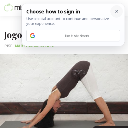
22. LISTOPADA 2012.
Jogom do zdrave kralježnice
Sign in with Google
PIŠE
MARTINA MEDVEREC