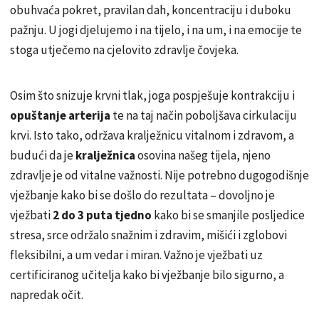
obuhvaća pokret, pravilan dah, koncentraciju i duboku
pažnju. U jogi djelujemo i na tijelo, i na um, i na emocije te
stoga utječemo na cjelovito zdravlje čovjeka.
Osim što snizuje krvni tlak, joga pospješuje kontrakciju i
opuštanje arterija
te na taj način poboljšava cirkulaciju
krvi. Isto tako, održava kralježnicu vitalnom i zdravom, a
budući da je
kralježnica
osovina našeg tijela, njeno
zdravlje je od vitalne važnosti. Nije potrebno dugogodišnje
vježbanje kako bi se došlo do rezultata – dovoljno je
vježbati
2 do 3 puta tjedno
kako bi se smanjile posljedice
stresa, srce održalo snažnim i zdravim, mišići i zglobovi
fleksibilni, a um vedar i miran. Važno je vježbati uz
certificiranog učitelja kako bi vježbanje bilo sigurno, a
napredak očit.