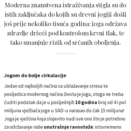
Moderna znanstvena istraživanja stigla su do
istih zaključaka do kojih su drevni jogiji došli
još prije nekoliko tisuća godina: joga održava
zdravlje držeći pod kontrolom krvni tlak, te
tako smanjuje rizik od srčanih oboljenja.
Jogom do bolje cirkulacije
Jedan od najboljih načina za ublažavanje stresa te
posljedica modernog načina života je joga, stoga ne treba
čuditi podatak da je u posljednjih
10 godina
broj od 4 i pol
milijuna vježbača joge u SAD-u narasao do čak 15 milijuna!
Joga je vještina koja slojevito nudi sve ono što je potrebno
za održavanje naše
unutrašnje ravnoteže
: istovremeno