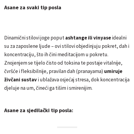
Asane za svaki tip posla
Dinamični stilovi joge poput
ashtange ili vinyase
idealni
su za zaposlene ljude – ovi stilovi objedinjuju pokret, dah i
koncentraciju, što ih čini meditacijom u pokretu.
Znojenjem se tijelo čisto od toksina te postaje vitalnije,
čvršće i fleksibilnije, pravilan dah (pranayama)
umiruje
živčani sustav
i ublažava osjećaj stresa, dok koncentracija
djeluje na um, čineći ga tišim i smirenijim.
Asane za sjedilački tip posla: