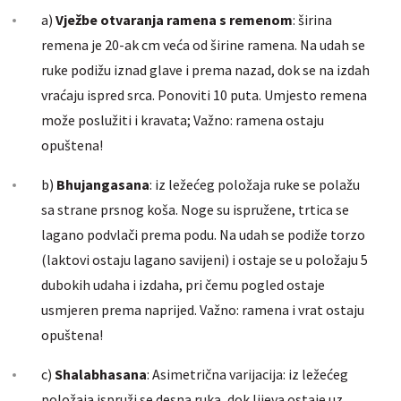
a)
Vježbe otvaranja ramena s remenom
: širina
remena je 20-ak cm veća od širine ramena. Na udah se
ruke podižu iznad glave i prema nazad, dok se na izdah
vraćaju ispred srca. Ponoviti 10 puta. Umjesto remena
može poslužiti i kravata; Važno: ramena ostaju
opuštena!
b)
Bhujangasana
: iz ležećeg položaja ruke se polažu
sa strane prsnog koša. Noge su ispružene, trtica se
lagano podvlači prema podu. Na udah se podiže torzo
(laktovi ostaju lagano savijeni) i ostaje se u položaju 5
dubokih udaha i izdaha, pri čemu pogled ostaje
usmjeren prema naprijed. Važno: ramena i vrat ostaju
opuštena!
c)
Shalabhasana
: Asimetrična varijacija: iz ležećeg
položaja ispruži se desna ruka, dok lijeva ostaje uz