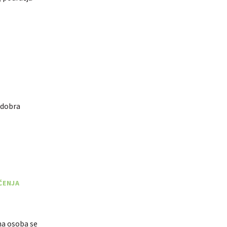
e dobra
ČENJA
ina osoba se