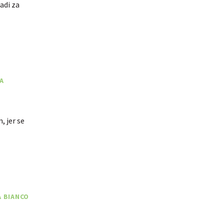
adi za
A
, jer se
A BIANCO