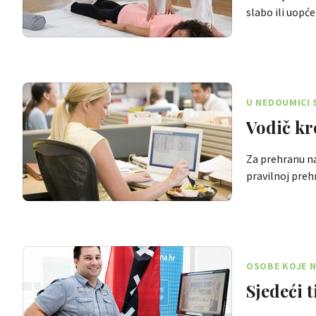
slabo ili uopć
U NEDOUMICI 
Vodič kr
Za prehranu na
pravilnoj preh
OSOBE KOJE N
Sjedeći t