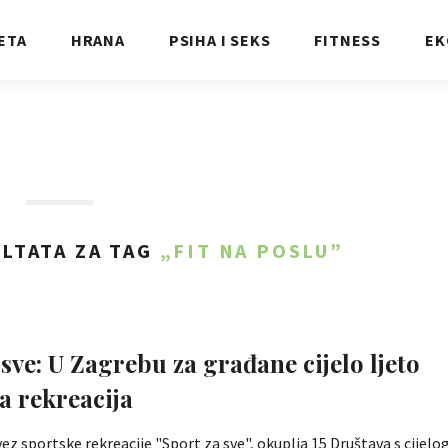
ETA
HRANA
PSIHA I SEKS
FITNESS
EK
LTATA ZA TAG
„FIT NA POSLU”
 sve: U Zagrebu za građane cijelo ljeto
a rekreacija
ez sportske rekreacije "Sport za sve", okuplja 15 Društava s cijelo