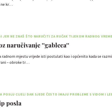
e ne kr…
SI JER NE ZNAŠ ŠTO NARUČITI ZA RUČAK TIJEKOM RADNOG VREM
oz naručivanje ''gableca''
 radnom mjestu vrijede isti postulati kao i općenito kada se razmi
rani – obroke tr…
A POSLU CIJELI DAN SJEDE ČESTO IMAJU PROBLEME S VIDOM I LE
ip posla