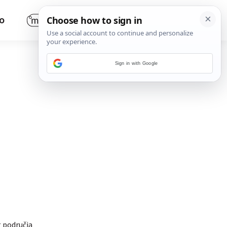
O
Sign in with Google
g područja