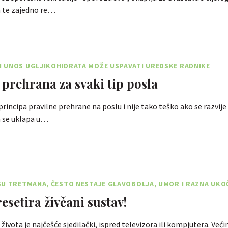
 te zajedno re…
 UNOS UGLJIKOHIDRATA MOŽE USPAVATI UREDSKE RADNIKE
 prehrana za svaki tip posla
principa pravilne prehrane na poslu i nije tako teško ako se razvij
a se uklapa u…
U TRETMANA, ČESTO NESTAJE GLAVOBOLJA, UMOR I RAZNA UKO
esetira živčani sustav!
života je najčešće sjedilački, ispred televizora ili kompjutera. Već