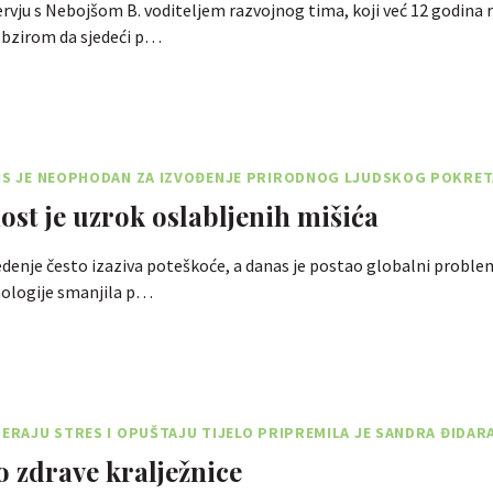
vju s Nebojšom B. voditeljem razvojnog tima, koji već 12 godina r
obzirom da sjedeći p…
ANS JE NEOPHODAN ZA IZVOĐENJE PRIRODNOG LJUDSKOG POKRET
ost je uzrok oslabljenih mišića
denje često izaziva poteškoće, a danas je postao globalni problem
ologije smanjila p…
JERAJU STRES I OPUŠTAJU TIJELO PRIPREMILA JE SANDRA ĐIDAR
 zdrave kralježnice