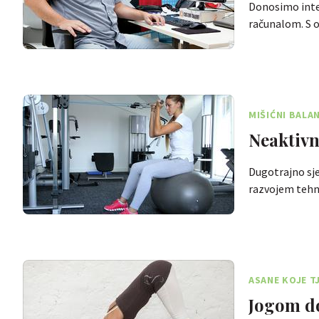
Donosimo inter
računalom. S 
MIŠIĆNI BAL
Neaktivn
Dugotrajno sje
razvojem tehn
ASANE KOJE T
Jogom do