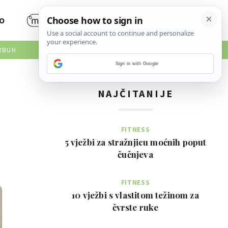
O
RBUH
Sign in with Google
NAJČITANIJE
FITNESS
5 vježbi za stražnjicu moćnih poput
čučnjeva
FITNESS
10 vježbi s vlastitom težinom za
čvrste ruke