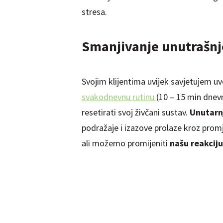
stresa.
Smanjivanje unutrašnj
Svojim klijentima uvijek savjetujem u
svakodnevnu rutinu
(10 – 15 min dnevno
resetirati svoj živčani sustav.
Unutarnj
podražaje i izazove prolaze kroz prom
ali možemo promijeniti
našu reakcij