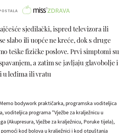
POSTALA
jčešće sjedilački, ispred televizora ili
e slabo ili uopće ne kreće, dok s druge
mo teške fizičke poslove. Prvi simptomi su
pavanjem, a zatim se javljaju glavobolje i
i u leđima ili vratu
i Memo bodywork praktičarka, programska voditeljica
, voditeljica programa ''Vježbe za kralježnicu u
ga (Akupresura, Vježbe za kralježnicu, Poruke tijela),
 pomoći kod bolova u kralježnici i kod otpuštanja