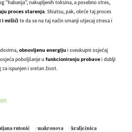
 ''habanja'', nakupljenih toksina, a posebno stres,
aju proces starenja
. Shiatsu, pak, obrće taj proces
 i mišići
te da se na taj način smanji utjecaj stresa i
udovima,
obnovljenu energiju
i sveukupni osjećaj
osjeća poboljšanje u
funkcioniranju probave
i dublji
 za ispunjen i sretan život.
com
atjana rutonić
#
makronova
#
kralježnica