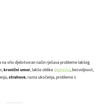
a na vrlo djelotvoran način rješava probleme lakšeg
ir,
kronični umor
, lakše oblike
depresije
, bezvoljnost,
anja,
strahove
, razna ukočenja, probleme s