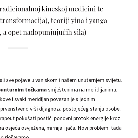
tradicionalnoj kineskoj medicini te
transformacija), teoriji yina i yanga
, a opet nadopunjujućih sila)
li sve pojave u vanjskom i našem unutarnjem svijetu.
unturnim točkama
smještenima na meridijanima.
kove i svaki meridijan povezan je s jednim
 prvenstveno vrši dijagnoza postojećeg stanja osobe.
rapeut pokušati postići ponovni protok energije kroz
a osjeća osvježena, mirnija i jača. Novi problemi tada
ado rješavamo.