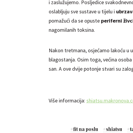
i zaslužujemo. Posljedice svakodnevnog
oslabljuju sve sustave u tijelu i
ubrzav
pomažući da se opuste
periferni živci
nagomilanih toksina.
Nakon tretmana, osjećamo lakoću u 
blagostanja. Osim toga, većina osoba 
san. A ove dvije potonje stvari su zalog
Više informacija:
shiatsu.makronova.
#
fit na poslu
#
shiatsu
#
t