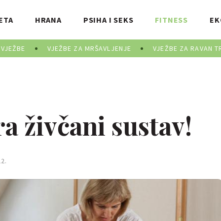
ETA
HRANA
PSIHA I SEKS
FITNESS
EK
 VJEŽBE
VJEŽBE ZA MRŠAVLJENJE
VJEŽBE ZA RAVAN T
ra živčani sustav!
2.