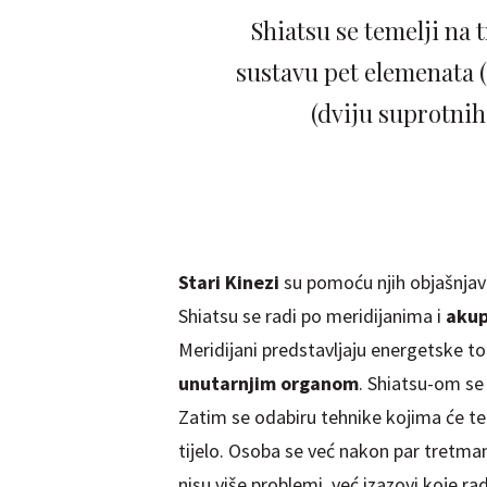
Shiatsu se temelji na 
sustavu pet elemenata (
(dviju suprotnih
Stari Kinezi
su pomoću njih objašnjava
Shiatsu se radi po meridijanima i
akup
Meridijani predstavljaju energetske to
unutarnjim organom
. Shiatsu-om se
Zatim se odabiru tehnike kojima će te
tijelo. Osoba se već nakon par tretman
nisu više problemi, već izazovi koje r