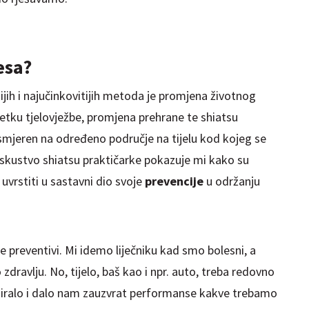
esa?
ih i najučinkovitijih metoda je promjena životnog
četku tjelovježbe, promjena prehrane te shiatsu
smjeren na određeno područje na tijelu kod kojeg se
skustvo shiatsu praktičarke pokazuje mi kako su
 uvrstiti u sastavni dio svoje
prevencije
u održanju
e preventivi. Mi idemo liječniku kad smo bolesni, a
ravlju. No, tijelo, baš kao i npr. auto, treba redovno
iralo i dalo nam zauzvrat performanse kakve trebamo