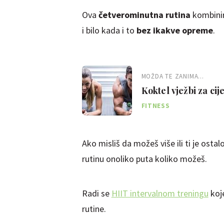
Ova
četverominutna rutina
kombinira
i bilo kada i to
bez ikakve opreme
.
MOŽDA TE ZANIMA...
Koktel vježbi za ci
"Ljutog trenera"
FITNESS
Ako misliš da možeš više ili ti je ost
rutinu onoliko puta koliko možeš.
Radi se
HIIT intervalnom treningu
koje
rutine.