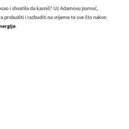
posao i shvatila da kasniš? Uz Adamovu pomoć,
a probuditi i razbuditi na vrijeme te sve što nakon
nergije
.