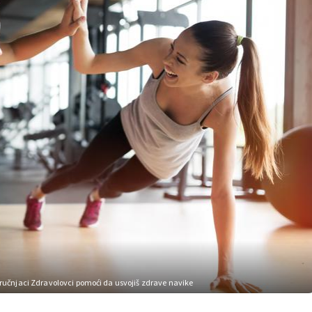
 stručnjaci Zdravolovci pomoći da usvojiš zdrave navike