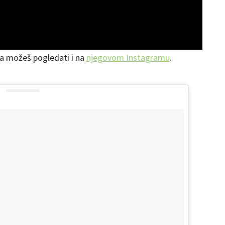
ta možeš pogledati i na
njegovom Instagramu
.