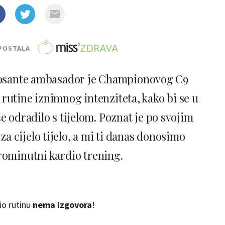
POSTALA
Rosante ambasador je Championovog C9
 rutine iznimnog intenziteta, kako bi se u
 odradilo s tijelom. Poznat je po svojim
 cijelo tijelo, a mi ti danas donosimo
rominutni kardio trening.
io rutinu
nema izgovora
!