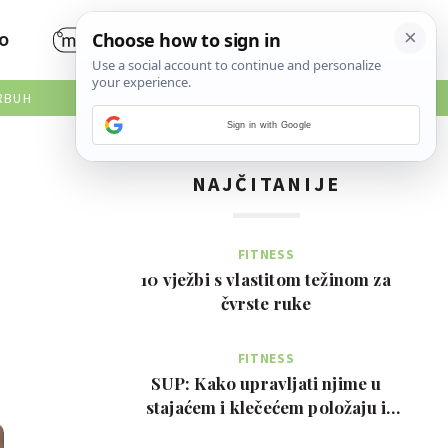
O
RBUH
Sign in with Google
NAJČITANIJE
FITNESS
10 vježbi s vlastitom težinom za
čvrste ruke
FITNESS
SUP: Kako upravljati njime u
stajaćem i klečećem položaju i
prednosti za tijelo