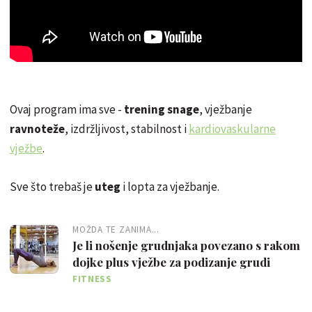
Ovaj program ima sve -
trening snage
, vježbanje
ravnoteže
, izdržljivost, stabilnost i
kardiovaskularne
vježbe
.
Sve što trebaš je
uteg
i lopta za vježbanje.
MOŽDA TE ZANIMA...
Je li nošenje grudnjaka povezano s rakom
dojke plus vježbe za podizanje grudi
FITNESS