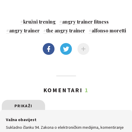
#
kružni trening
#
angry trainer fitness
#
angry trainer
#
the angry trainer
#
alfonso moretti
KOMENTARI
1
PRIKAŽI
SVE
Važna obavijest
Sukladno članku 94. Zakona o elektroničkim medijima, komentiranje
KOMENTARE