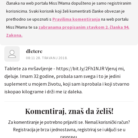
članaka na web portalu Miss7Mama dopušteno je samo registriranim
korisnicima. Svaki korisnik koji želi komentirati članke obvezan je
prethodno se upoznati s
Pravilima komentiranja
na web portalu
Miss7Mama te sa
zabranama propisanim stavkom 2. članka 94.
Zakona.
dletere
08:11 28. TRAVANJ 2018.
Tablete za mršavljenje - https://bit.ly/2Fh1NJR Vjeruj mi,
djeluje. Imam 32 godine, probala sam svega i to je jedini
suplement u mojem životu, koji sam isprobala i koji stvarno
iskopao kilograme i drži me iz daleka.
Komentiraj, znaš da želiš!
Za komentiranje je potrebno prijaviti se. Nemaš korisnički račun?
Registracija je brza i jednostavna, registriraj se i uključi se u
raspravu.