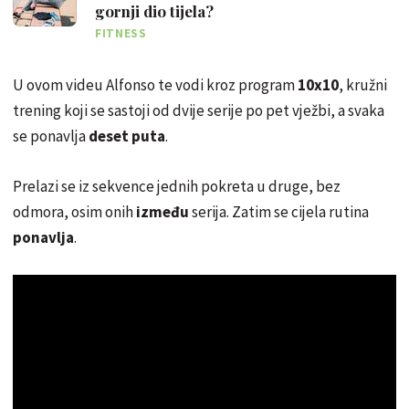
gornji dio tijela?
FITNESS
U ovom videu Alfonso te vodi kroz program
10x10
, kružni
trening koji se sastoji od dvije serije po pet vježbi, a svaka
se ponavlja
deset puta
.
Prelazi se iz sekvence jednih pokreta u druge, bez
odmora, osim onih
između
serija. Zatim se cijela rutina
ponavlja
.