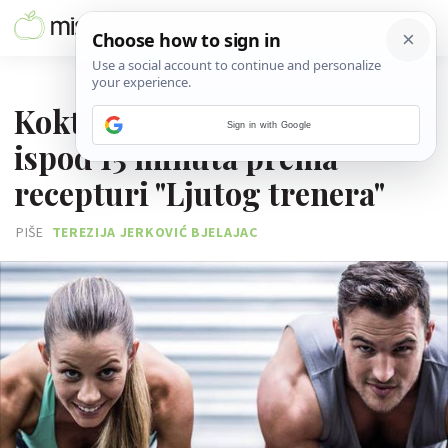
13. STUDENOGA 2017.
Koktel vježbi za cijelo tijelo
Sign in with Google
ispod 15 minuta prema
recepturi "Ljutog trenera"
PIŠE
TEREZIJA JERKOVIĆ BJELAJAC