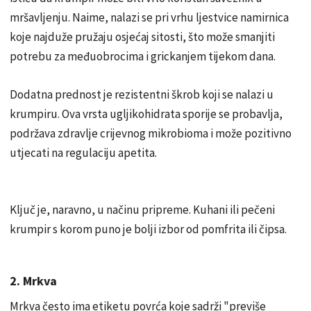
mršavljenju. Naime, nalazi se pri vrhu ljestvice namirnica
koje najduže pružaju osjećaj sitosti, što može smanjiti
potrebu za međuobrocima i grickanjem tijekom dana.
Dodatna prednost je rezistentni škrob koji se nalazi u
krumpiru. Ova vrsta ugljikohidrata sporije se probavlja,
podržava zdravlje crijevnog mikrobioma i može pozitivno
utjecati na regulaciju apetita.
Ključ je, naravno, u načinu pripreme. Kuhani ili pečeni
krumpir s korom puno je bolji izbor od pomfrita ili čipsa.
2. Mrkva
Mrkva često ima etiketu povrća koje sadrži "previše