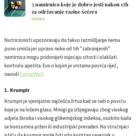
5 namirnica koje je dobro jesti nakon 17h
za održavanje razine šećera
HRANA
Nutricionisti upozoravaju da takvo razmišljanje nema
puno smisla jer upravo neke od tih "zabranjenih"
namirnica mogu pridonijeti osjećaju sitosti i olakšati
kontrolu apetita. Evo o kojim je vrstama povrća riječ,
navodi
EatingWell
.
1. Krumpir
Krumpir je vjerojatno najčešća žrtva kad se radi o povrću
koje je na lošem glasu. Mnogi ga izbjegavaju zbog visokog
udjela škroba i visokog glikemijskog indeksa, osobito kada
se konzumira pržen ili industrijski prerađen. No stručnjaci
ističu da krumpir može biti vrlo koristan saveznik u