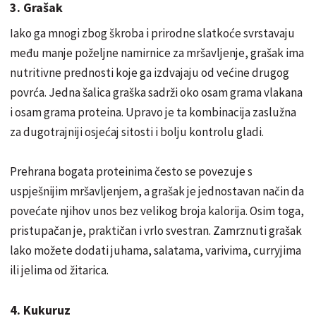
3. Grašak
Iako ga mnogi zbog škroba i prirodne slatkoće svrstavaju
među manje poželjne namirnice za mršavljenje, grašak ima
nutritivne prednosti koje ga izdvajaju od većine drugog
povrća. Jedna šalica graška sadrži oko osam grama vlakana
i osam grama proteina. Upravo je ta kombinacija zaslužna
za dugotrajniji osjećaj sitosti i bolju kontrolu gladi.
Prehrana bogata proteinima često se povezuje s
uspješnijim mršavljenjem, a grašak je jednostavan način da
povećate njihov unos bez velikog broja kalorija. Osim toga,
pristupačan je, praktičan i vrlo svestran. Zamrznuti grašak
lako možete dodati juhama, salatama, varivima, curryjima
ili jelima od žitarica.
4. Kukuruz