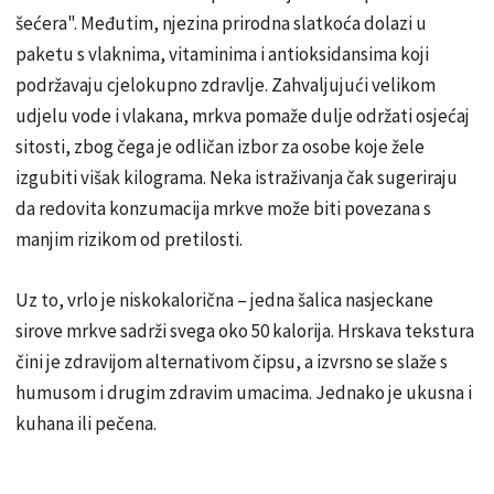
šećera". Međutim, njezina prirodna slatkoća dolazi u
paketu s vlaknima, vitaminima i antioksidansima koji
podržavaju cjelokupno zdravlje. Zahvaljujući velikom
udjelu vode i vlakana, mrkva pomaže dulje održati osjećaj
sitosti, zbog čega je odličan izbor za osobe koje žele
izgubiti višak kilograma. Neka istraživanja čak sugeriraju
da redovita konzumacija mrkve može biti povezana s
manjim rizikom od pretilosti.
Uz to, vrlo je niskokalorična – jedna šalica nasjeckane
sirove mrkve sadrži svega oko 50 kalorija. Hrskava tekstura
čini je zdravijom alternativom čipsu, a izvrsno se slaže s
humusom i drugim zdravim umacima. Jednako je ukusna i
kuhana ili pečena.