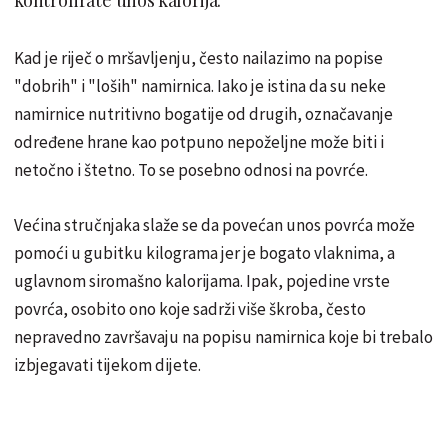
Kad je riječ o mršavljenju, često nailazimo na popise
"dobrih" i "loših" namirnica. Iako je istina da su neke
namirnice nutritivno bogatije od drugih, označavanje
određene hrane kao potpuno nepoželjne može biti i
netočno i štetno. To se posebno odnosi na povrće.
Većina stručnjaka slaže se da povećan unos povrća može
pomoći u gubitku kilograma jer je bogato vlaknima, a
uglavnom siromašno kalorijama. Ipak, pojedine vrste
povrća, osobito ono koje sadrži više škroba, često
nepravedno završavaju na popisu namirnica koje bi trebalo
izbjegavati tijekom dijete.