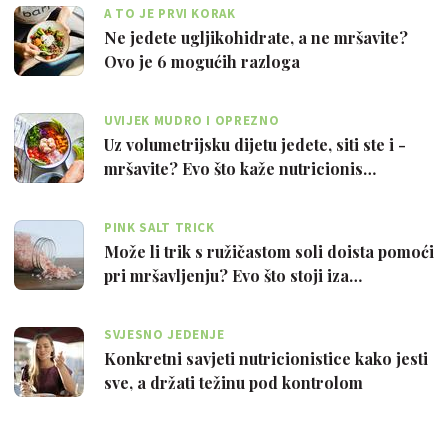
A TO JE PRVI KORAK
Ne jedete ugljikohidrate, a ne mršavite?
Ovo je 6 mogućih razloga
UVIJEK MUDRO I OPREZNO
Uz volumetrijsku dijetu jedete, siti ste i -
mršavite? Evo što kaže nutricionis…
PINK SALT TRICK
Može li trik s ružičastom soli doista pomoći
pri mršavljenju? Evo što stoji iza…
SVJESNO JEDENJE
Konkretni savjeti nutricionistice kako jesti
sve, a držati težinu pod kontrolom