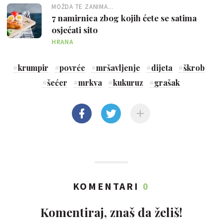
MOŽDA TE ZANIMA...
7 namirnica zbog kojih ćete se satima
osjećati sito
HRANA
#
krumpir
#
povrće
#
mršavljenje
#
dijeta
#
škrob
#
šećer
#
mrkva
#
kukuruz
#
grašak
KOMENTARI
0
Komentiraj, znaš da želiš!