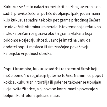
Kukuruz se često nalazi na meti kritika zbog uvjerenja da
sadrži previše šećera i potiče debljanje. Ipak, jedan manji
klip kukuruza sadrži tek oko pet grama prirodnog šećera
te niz važnih vitamina i minerala. Istovremeno je relativno
niskokaloričan i osigurava oko tri grama vlakana koja
pridonose osjećaju sitosti. Važno je imati na umu da
dodatci poput maslaca ili sira značajno povećavaju
kalorijsku vrijednost obroka.
Poput krumpira, kukuruz sadrži i rezistentni škrob koji
može pomoći u regulaciji tjelesne težine. Namirnice poput
kokica, kukuruznih tortilja ili palente također se ubrajaju
u cjelovite žitarice, a njihova se konzumacija povezuje s
boljom kontrolom tjelesne mase.