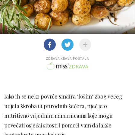
FOTO: UNSPLASH+
ZDRAVA KRAVA POSTALA
Iako ih se neko povrće smatra "lošim" zbog većeg
udjela škroba ili prirodnih šećera, riječ je o
nutritivno vrijednim namirnicama koje mogu
povećati osjećaj sitosti i pomoći vam da lakše
kontrolirate unos kalorija.