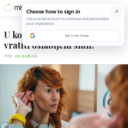
22. LIPNJA 2025.
U kojim slučajevima možete
Sign in with Google
vratiti oslabljeni sluh?
PIŠE
IVA BARLEK