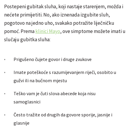
Postepeni gubitak sluha, koji nastaje starenjem, možda i
nećete primijetiti. No, ako iznenada izgubite sluh,
pogotovo na jedno uho, svakako potražite liječničku
pomoć. Prema
klinici Mayo
, ove simptome možete imati u
slučaju gubitka sluha:
Prigušeno čujete govor i druge zvukove
Imate poteškoće s razumijevanjem riječi, osobito u
gužvi ili na bučnom mjestu
Teško vam je čuti slova abecede koja nisu
samoglasnici
Često tražite od drugih da govore sporije, jasnije i
glasnije