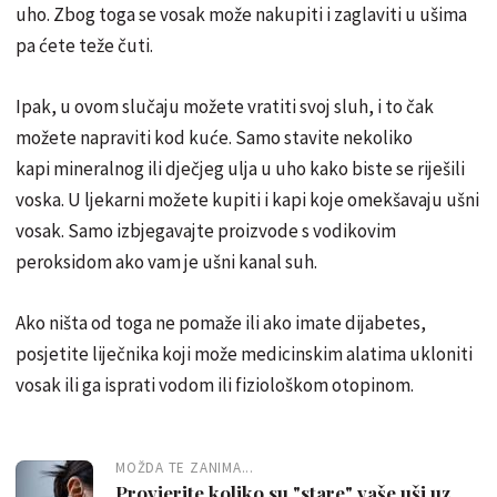
uho. Zbog toga se vosak može nakupiti i zaglaviti u ušima
pa ćete teže čuti.
Ipak, u ovom slučaju možete vratiti svoj sluh, i to čak
možete napraviti kod kuće. Samo stavite nekoliko
kapi mineralnog ili dječjeg ulja u uho kako biste se riješili
voska. U ljekarni možete kupiti i kapi koje omekšavaju ušni
vosak. Samo izbjegavajte proizvode s vodikovim
peroksidom ako vam je ušni kanal suh.
Ako ništa od toga ne pomaže ili ako imate dijabetes,
posjetite liječnika koji može medicinskim alatima ukloniti
vosak ili ga isprati vodom ili fiziološkom otopinom.
MOŽDA TE ZANIMA...
Provjerite koliko su "stare" vaše uši uz