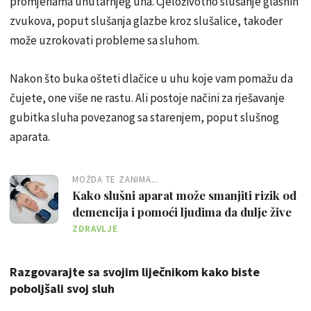
promjenama unutarnjeg uha. Cjeloživotno slušanje glasnih
zvukova, poput slušanja glazbe kroz slušalice, također
može uzrokovati probleme sa sluhom.
Nakon što buka ošteti dlačice u uhu koje vam pomažu da
čujete, one više ne rastu. Ali postoje načini za rješavanje
gubitka sluha povezanog sa starenjem, poput slušnog
aparata.
MOŽDA TE ZANIMA...
Kako slušni aparat može smanjiti rizik od
demencija i pomoći ljudima da dulje žive
ZDRAVLJE
Razgovarajte sa svojim liječnikom kako biste
poboljšali svoj sluh