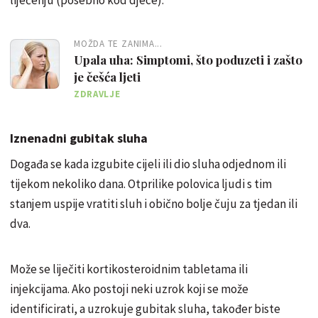
MOŽDA TE ZANIMA...
Upala uha: Simptomi, što poduzeti i zašto
je češća ljeti
ZDRAVLJE
Iznenadni gubitak sluha
Događa se kada izgubite cijeli ili dio sluha odjednom ili
tijekom nekoliko dana. Otprilike polovica ljudi s tim
stanjem uspije vratiti sluh i obično bolje čuju za tjedan ili
dva.
Može se liječiti kortikosteroidnim tabletama ili
injekcijama. Ako postoji neki uzrok koji se može
identificirati, a uzrokuje gubitak sluha, također biste