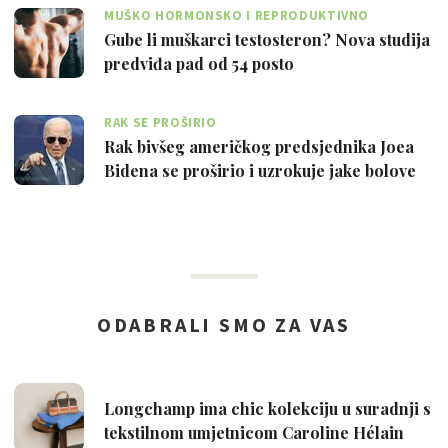
MUŠKO HORMONSKO I REPRODUKTIVNO
ZDRAVLJE
Gube li muškarci testosteron? Nova studija
predviđa pad od 54 posto
RAK SE PROŠIRIO
Rak bivšeg američkog predsjednika Joea
Bidena se proširio i uzrokuje jake bolove