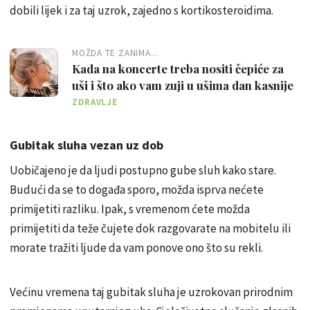
dobili lijek i za taj uzrok, zajedno s kortikosteroidima.
MOŽDA TE ZANIMA...
Kada na koncerte treba nositi čepiće za
uši i što ako vam zuji u ušima dan kasnije
ZDRAVLJE
Gubitak sluha vezan uz dob
Uobičajeno je da ljudi postupno gube sluh kako stare.
Budući da se to događa sporo, možda isprva nećete
primijetiti razliku. Ipak, s vremenom ćete možda
primijetiti da teže čujete dok razgovarate na mobitelu ili
morate tražiti ljude da vam ponove ono što su rekli.
Većinu vremena taj gubitak sluha je uzrokovan prirodnim