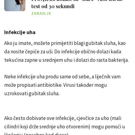
test od 30 sekundi
ZDRAVLJE
Infekcije uha
Ako ju imate, možete primijetiti blagi gubitak sluha, kao
da nosite čepiće za uši. Do infekcije obično dolazi kada
tekućina zapne u srednjem uhu i dolazi do rasta bakterija.
Neke infekcije uha prođu same od sebe, a liječnik vam
može propisati antibiotike. Virusi također mogu
uzrokovati gubitak sluha.
Ako često dobivate ove infekcije, cjevčice za uho (mali
cilindri koji drže srednje uho otvorenim) mogu pomoći u
liječenju (posebno kod djece).