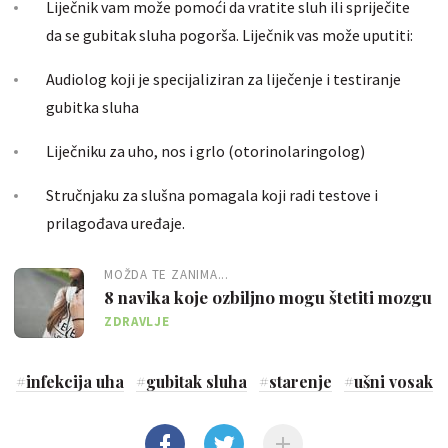
Liječnik vam može pomoći da vratite sluh ili spriječite
da se gubitak sluha pogorša. Liječnik vas može uputiti:
Audiolog koji je specijaliziran za liječenje i testiranje
gubitka sluha
Liječniku za uho, nos i grlo (otorinolaringolog)
Stručnjaku za slušna pomagala koji radi testove i
prilagođava uređaje.
MOŽDA TE ZANIMA...
8 navika koje ozbiljno mogu štetiti mozgu
ZDRAVLJE
#
infekcija uha
#
gubitak sluha
#
starenje
#
ušni vosak