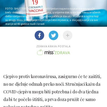
FOTO: SHUTTERSTOCK
SAD je prošli tjedan najavio da planira omogućiti
treću dozu diljem države od 20. rujna, u vrijeme dok raste broj novozaraženih
delta varijantom. Treću dozu cjepiva počela je davati i Mađarska svima koji
su drugu dozu primili prije najmanje četiri mjeseca, a docjepljivanje za sve
starije od 40 godine nudi i Izrael
ZDRAVA KRAVA POSTALA
Cjepivo protiv koronavirusa, zasigurno će te zaštiti,
no ne djeluje odmah preko noći. Stručnjaci kažu da
COVID cjepivu mogu biti potrebna i do dva tjedna
da bi te počelo štititi, a prva doza pružit će samo
polovicu potrebne zaštite.