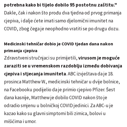
potrebna kako bi tijelo dobilo 95 postotnu zaštitu."
Dakle, čak i nakon što prođu dva tjedna od prvog primanja
cjepiva, i dalje ćete imati samo djelomični imunitet na
COVID, zbog čega je neophodno vratiti se po drugu dozu.
Medicinski tehničar dobio je COVID tjedan dana nakon
primanja cjepiva
Zdravstveni stručnjaci su primijetili,
virusom je moguće
zaraziti se u vremenskom razdoblju između dobivanja
cjepiva i stjecanja imuniteta
. ABC izvještava da je 18.
prosinca Matthew W., medicinski tehničar u dvije bolnice,
na Facebooku podijelio da je primio cjepivo Pfizer. Šest
dana kasnije, Matthew je dobilo COVID nakon što je
odradio smjenu u bolničkoj COVID jedinici. Za ABC-u je
kazao kako su glavni simptomi bili zimica, bolovi u
mišićima i umor.