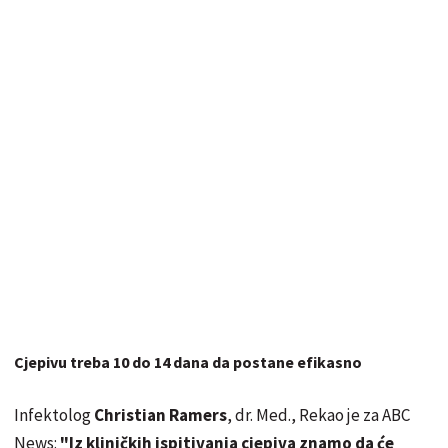
Cjepivu treba 10 do 14 dana da postane efikasno
Infektolog
Christian Ramers
, dr. Med., Rekao je za ABC
News:
"Iz kliničkih ispitivanja cjepiva znamo da će