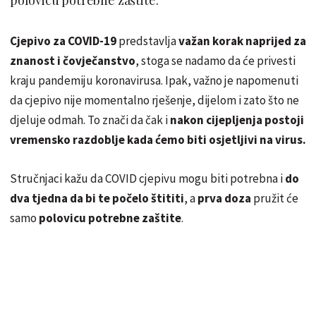
Cjepivo za COVID-19
predstavlja
važan korak naprijed za
znanost i čovječanstvo
, stoga se nadamo da će privesti
kraju pandemiju koronavirusa. Ipak, važno je napomenuti
da cjepivo nije momentalno rješenje, dijelom i zato što ne
djeluje odmah. To znači da čak i
nakon cijepljenja postoji
vremensko razdoblje kada ćemo biti osjetljivi na virus.
Stručnjaci kažu da COVID cjepivu mogu biti potrebna i
do
dva tjedna da bi te počelo štititi
, a
prva doza
pružit će
samo
polovicu
potrebne zaštite
.