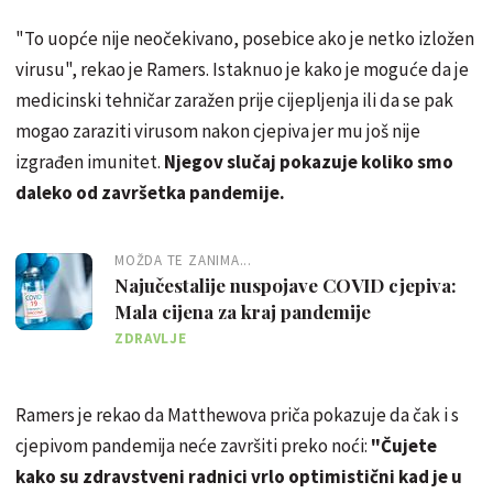
"To uopće nije neočekivano, posebice ako je netko izložen
virusu", rekao je Ramers. Istaknuo je kako je moguće da je
medicinski tehničar zaražen prije cijepljenja ili da se pak
mogao zaraziti virusom nakon cjepiva jer mu još nije
izgrađen imunitet.
Njegov slučaj pokazuje koliko smo
daleko od završetka pandemije.
MOŽDA TE ZANIMA...
Najučestalije nuspojave COVID cjepiva:
Mala cijena za kraj pandemije
ZDRAVLJE
Ramers je rekao da Matthewova priča pokazuje da čak i s
cjepivom pandemija neće završiti preko noći:
"Čujete
kako su zdravstveni radnici vrlo optimistični kad je u