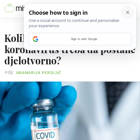
02. SIJEČNJA 2021.
Koliko cjepivu za
Sign in with Google
koronavirus treba da postane
djelotvorno?
PIŠE
ANAMARIJA PERDIJIĆ