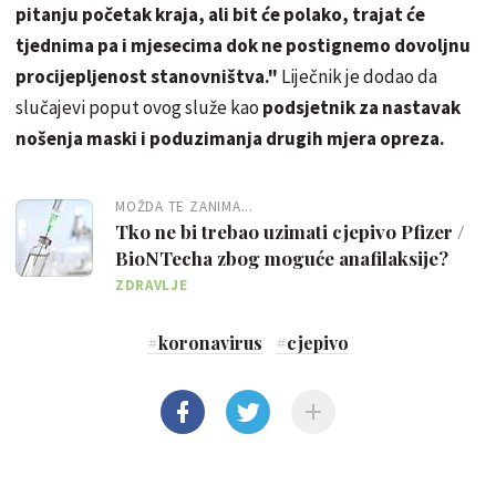
pitanju početak kraja, ali bit će polako, trajat će
tjednima pa i mjesecima dok ne postignemo dovoljnu
procijepljenost stanovništva."
Liječnik je dodao da
slučajevi poput ovog služe kao
podsjetnik za nastavak
nošenja maski i poduzimanja drugih mjera opreza.
MOŽDA TE ZANIMA...
Tko ne bi trebao uzimati cjepivo Pfizer /
BioNTecha zbog moguće anafilaksije?
ZDRAVLJE
#
koronavirus
#
cjepivo