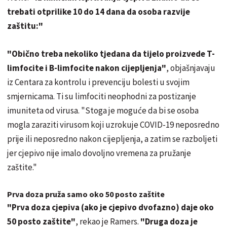
trebati otprilike 10 do 14 dana da osoba razvije
zaštitu:"
"Obično treba nekoliko tjedana da tijelo proizvede T-
limfocite i B-limfocite nakon cijepljenja"
, objašnjavaju
iz Centara za kontrolu i prevenciju bolesti u svojim
smjernicama. Ti su limfociti neophodni za postizanje
imuniteta od virusa. "Stoga je moguće da bi se osoba
mogla zaraziti virusom koji uzrokuje COVID-19 neposredno
prije ili neposredno nakon cijepljenja, a zatim se razboljeti
jer cjepivo nije imalo dovoljno vremena za pružanje
zaštite."
Prva doza pruža samo oko 50 posto zaštite
"Prva doza cjepiva (ako je cjepivo dvofazno) daje oko
50 posto zaštite"
, rekao je Ramers.
"Druga doza je