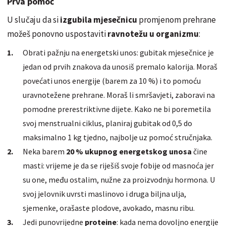
Prva pomoć
U slučaju da si
izgubila mjesečnicu
promjenom prehrane
možeš ponovno uspostaviti
ravnotežu u organizmu
:
Obrati pažnju na energetski unos: gubitak mjesečnice je
jedan od prvih znakova da unosiš premalo kalorija. Moraš
povećati unos energije (barem za 10 %) i to pomoću
uravnotežene prehrane. Moraš li smršavjeti, zaboravi na
pomodne prerestriktivne dijete. Kako ne bi poremetila
svoj menstrualni ciklus, planiraj gubitak od 0,5 do
maksimalno 1 kg tjedno, najbolje uz pomoć stručnjaka.
Neka barem
20 % ukupnog energetskog unosa
čine
masti: vrijeme je da se riješiš svoje fobije od masnoća jer
su one, među ostalim, nužne za proizvodnju hormona. U
svoj jelovnik uvrsti maslinovo i druga biljna ulja,
sjemenke, orašaste plodove, avokado, masnu ribu.
Jedi punovrijedne
proteine
: kada nema dovoljno energije