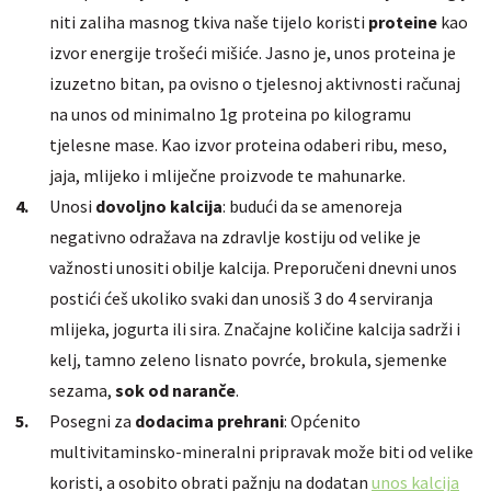
niti zaliha masnog tkiva naše tijelo koristi
proteine
kao
izvor energije trošeći mišiće. Jasno je, unos proteina je
izuzetno bitan, pa ovisno o tjelesnoj aktivnosti računaj
na unos od minimalno 1g proteina po kilogramu
tjelesne mase. Kao izvor proteina odaberi ribu, meso,
jaja, mlijeko i mliječne proizvode te mahunarke.
Unosi
dovoljno kalcija
: budući da se amenoreja
negativno odražava na zdravlje kostiju od velike je
važnosti unositi obilje kalcija. Preporučeni dnevni unos
postići ćeš ukoliko svaki dan unosiš 3 do 4 serviranja
mlijeka, jogurta ili sira. Značajne količine kalcija sadrži i
kelj, tamno zeleno lisnato povrće, brokula, sjemenke
sezama,
sok od naranče
.
Posegni za
dodacima prehrani
: Općenito
multivitaminsko-mineralni pripravak može biti od velike
koristi, a osobito obrati pažnju na dodatan
unos kalcija