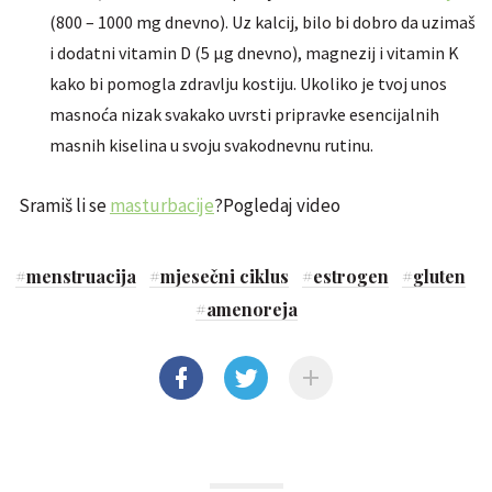
(800 – 1000 mg dnevno). Uz kalcij, bilo bi dobro da uzimaš
i dodatni vitamin D (5 µg dnevno), magnezij i vitamin K
kako bi pomogla zdravlju kostiju. Ukoliko je tvoj unos
masnoća nizak svakako uvrsti pripravke esencijalnih
masnih kiselina u svoju svakodnevnu rutinu.
Sramiš li se
masturbacije
?Pogledaj video
#
menstruacija
#
mjesečni ciklus
#
estrogen
#
gluten
#
amenoreja