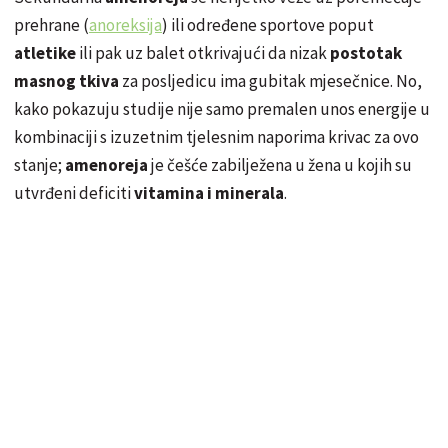
prehrane (
anoreksija
) ili određene sportove poput
atletike
ili pak uz balet otkrivajući da nizak
postotak
masnog tkiva
za posljedicu ima gubitak mjesečnice. No,
kako pokazuju studije nije samo premalen unos energije u
kombinaciji s izuzetnim tjelesnim naporima krivac za ovo
stanje;
amenoreja
je češće zabilježena u žena u kojih su
utvrđeni deficiti
vitamina i minerala
.