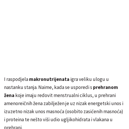
I raspodjela
makronutrijenata
igra veliku ulogu u
nastanku stanja. Naime, kada se usporedi s
prehranom
žena
koje imaju redovit menstrualni ciklus, u prehrani
amenoreičnih
žena zabilježen je uz nizak energetski unos i
izuzetno nizak unos masnoća (osobito zasićenih masnoća)
i proteina te nešto viši udio ugljikohidrata i vlakana u
prehrani.