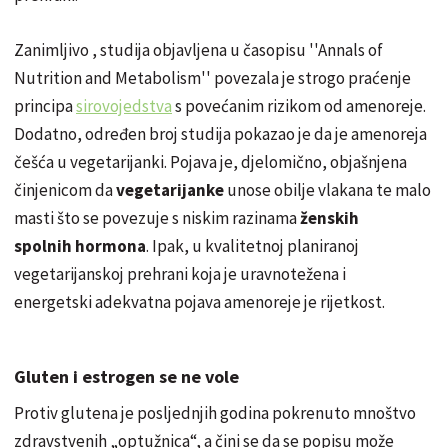
Zanimljivo , studija objavljena u časopisu ''Annals of
Nutrition and Metabolism'' povezala je strogo praćenje
principa
sirovojedstva
s povećanim rizikom od amenoreje.
Dodatno, određen broj studija pokazao je da je amenoreja
češća u vegetarijanki. Pojava je, djelomično, objašnjena
činjenicom da
vegetarijanke
unose obilje vlakana te malo
masti što se povezuje s niskim razinama
ženskih
spolnih hormona
. Ipak, u kvalitetnoj planiranoj
vegetarijanskoj prehrani koja je uravnotežena i
energetski adekvatna pojava amenoreje je rijetkost.
Gluten i estrogen se ne vole
Protiv glutena je
posljednjih
godina pokrenuto mnoštvo
zdravstvenih „optužnica“, a čini se da se popisu može