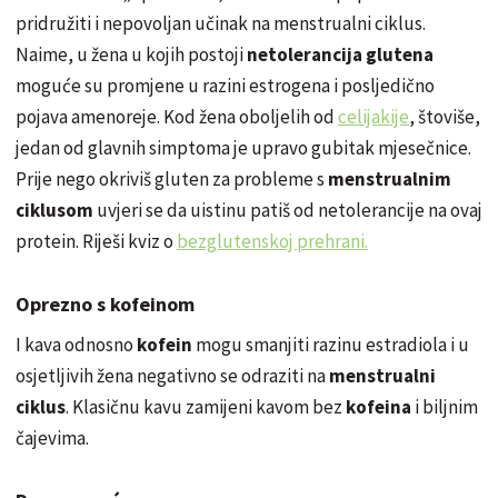
pridružiti i nepovoljan učinak na menstrualni ciklus.
Naime, u žena u kojih postoji
netolerancija
glutena
moguće su promjene u razini estrogena i posljedično
pojava amenoreje. Kod žena oboljelih od
celijakije
, štoviše,
jedan od glavnih simptoma je upravo gubitak mjesečnice.
Prije nego okriviš gluten za probleme s
menstrualnim
ciklusom
uvjeri se da uistinu patiš od netolerancije na ovaj
protein. Riješi kviz o
bezglutenskoj prehrani.
Oprezno s kofeinom
I kava odnosno
kofein
mogu smanjiti razinu estradiola i u
osjetljivih žena negativno se odraziti na
menstrualni
ciklus
. Klasičnu kavu zamijeni kavom bez
kofeina
i biljnim
čajevima.