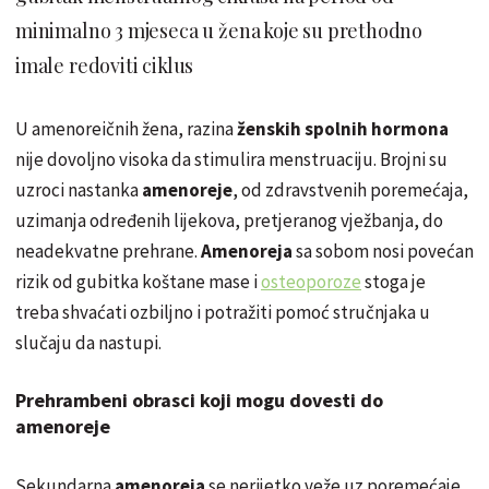
minimalno 3 mjeseca u žena koje su prethodno
imale redoviti ciklus
U
amenoreičnih
žena, razina
ženskih spolnih hormona
nije dovoljno visoka da stimulira menstruaciju. Brojni su
uzroci nastanka
amenoreje
, od zdravstvenih poremećaja,
uzimanja određenih lijekova, pretjeranog vježbanja, do
neadekvatne prehrane.
Amenoreja
sa sobom nosi povećan
rizik od gubitka koštane mase i
osteoporoze
stoga je
treba shvaćati ozbiljno i potražiti pomoć stručnjaka u
slučaju da nastupi.
Prehrambeni obrasci koji mogu dovesti do
amenoreje
Sekundarna
amenoreja
se nerijetko veže uz poremećaje