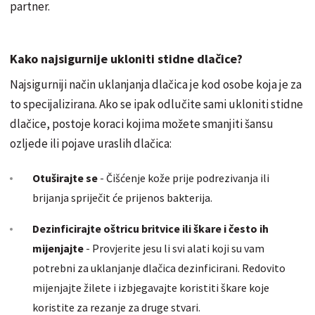
partner.
Kako najsigurnije ukloniti stidne dlačice?
Najsigurniji način uklanjanja dlačica je kod osobe koja je za
to specijalizirana. Ako se ipak odlučite sami ukloniti stidne
dlačice, postoje koraci kojima možete smanjiti šansu
ozljede ili pojave uraslih dlačica:
Otuširajte se
- Čišćenje kože prije podrezivanja ili
brijanja spriječit će prijenos bakterija.
Dezinficirajte oštricu britvice ili škare i često ih
mijenjajte
- Provjerite jesu li svi alati koji su vam
potrebni za uklanjanje dlačica dezinficirani. Redovito
mijenjajte žilete i izbjegavajte koristiti škare koje
koristite za rezanje za druge stvari.