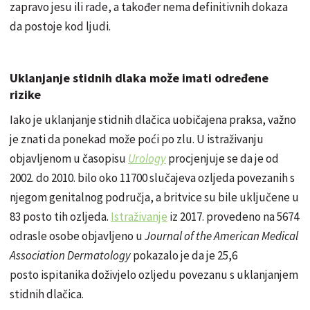
zapravo jesu ili rade, a također nema definitivnih dokaza
da postoje kod ljudi.
Uklanjanje stidnih dlaka može imati određene
rizike
Iako je uklanjanje stidnih dlačica uobičajena praksa, važno
je znati da ponekad može poći po zlu. U istraživanju
objavljenom u časopisu
Urology
procjenjuje se da je od
2002. do 2010. bilo oko 11700 slučajeva ozljeda povezanih s
njegom genitalnog područja, a britvice su bile uključene u
83 posto tih ozljeda.
Istraživanje
iz 2017. provedeno na 5674
odrasle osobe objavljeno u
Journal of the American Medical
Association Dermatology
pokazalo je da je 25,6
posto ispitanika doživjelo ozljedu povezanu s uklanjanjem
stidnih dlačica.