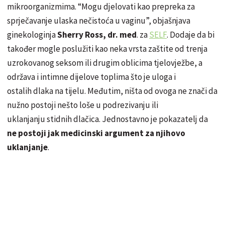
mikroorganizmima. “Mogu djelovati kao prepreka za
sprječavanje ulaska nečistoća u vaginu”, objašnjava
ginekologinja
Sherry Ross, dr. med
. za
SELF
. Dodaje da bi
također mogle poslužiti kao neka vrsta zaštite od trenja
uzrokovanog seksom ili drugim oblicima tjelovježbe, a
održava i intimne dijelove toplima što je uloga i
ostalih dlaka na tijelu. Međutim, ništa od ovoga ne znači da
nužno postoji nešto loše u podrezivanju ili
uklanjanju stidnih dlačica. Jednostavno je pokazatelj da
ne postoji jak medicinski argument za njihovo
uklanjanje
.