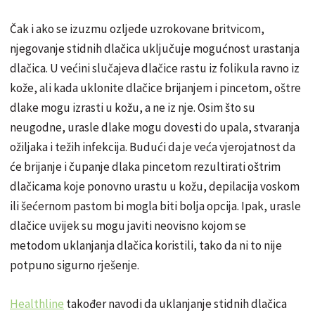
Čak i ako se izuzmu ozljede uzrokovane britvicom,
njegovanje stidnih dlačica uključuje mogućnost urastanja
dlačica. U većini slučajeva dlačice rastu iz folikula ravno iz
kože, ali kada uklonite dlačice brijanjem i pincetom, oštre
dlake mogu izrasti u kožu, a ne iz nje. Osim što su
neugodne, urasle dlake mogu dovesti do upala, stvaranja
ožiljaka i težih infekcija. Budući da je veća vjerojatnost da
će brijanje i čupanje dlaka pincetom rezultirati oštrim
dlačicama koje ponovno urastu u kožu, depilacija voskom
ili šećernom pastom bi mogla biti bolja opcija. Ipak, urasle
dlačice uvijek su mogu javiti neovisno kojom se
metodom uklanjanja dlačica koristili, tako da ni to nije
potpuno sigurno rješenje.
Healthline
također navodi da uklanjanje stidnih dlačica