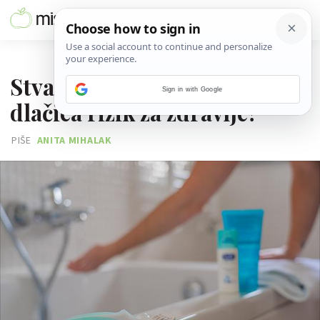
12. KOLOVOZA 2025.
Stvara li uklanjanje stidnih
Sign in with Google
dlačica rizik za zdravlje?
PIŠE
ANITA MIHALAK