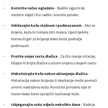
Koristite ručno ogledalo
- Budite sigurni da
možete vidjeti što radite i krenite polako.
Održavajte kožu vlažnom i podmazanom
- Ako se
brijete, koža bi trebala biti mokra. Upotrijebite
kremu ili gel za brijanje kako biste područje
podmazali.
Pratite smjer rasta dlačica
- Za što manje iritacije,
šišajte ili brijte dlačice u istom smjeru u kojem rastu.
Hidratizirajte kožu nakon uklanjanja dlačica
-
Hidratacija nakon brijanja ili depilacije može pomoći
umiriti nadraženu kožu. Koristite prirodno ulje ili
losion kako biste spriječili isušivanje kože.
Izbjegavajte usku odjeću nekoliko dana
- Kada je