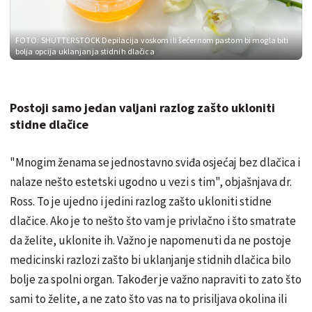
FOTO: SHUTTERSTOCK
Depilacija voskom ili šećernom pastom bi mogla biti
bolja opcija uklanjanja stidnih dlačica
Postoji samo jedan valjani razlog zašto ukloniti
stidne dlačice
"Mnogim ženama se jednostavno sviđa osjećaj bez dlačica i
nalaze nešto estetski ugodno u vezi s tim", objašnjava dr.
Ross. To je ujedno i jedini razlog zašto ukloniti stidne
dlačice. Ako je to nešto što vam je privlačno i što smatrate
da želite, uklonite ih. Važno je napomenuti da ne postoje
medicinski razlozi zašto bi uklanjanje stidnih dlačica bilo
bolje za spolni organ. Također je važno napraviti to zato što
sami to želite, a ne zato što vas na to prisiljava okolina ili