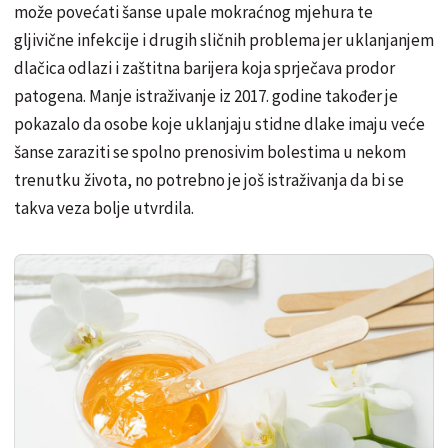
može povećati šanse upale mokraćnog mjehura te
gljivične infekcije i drugih sličnih problema jer uklanjanjem
dlačica odlazi i zaštitna barijera koja sprječava prodor
patogena. Manje istraživanje iz 2017. godine također je
pokazalo da osobe koje uklanjaju stidne dlake imaju veće
šanse zaraziti se spolno prenosivim bolestima u nekom
trenutku života, no potrebno je još istraživanja da bi se
takva veza bolje utvrdila.