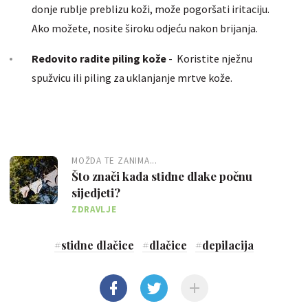
donje rublje preblizu koži, može pogoršati iritaciju.
Ako možete, nosite široku odjeću nakon brijanja.
Redovito radite piling kože
- Koristite nježnu
spužvicu ili piling za uklanjanje mrtve kože.
MOŽDA TE ZANIMA...
Što znači kada stidne dlake počnu
sijedjeti?
ZDRAVLJE
#
stidne dlačice
#
dlačice
#
depilacija