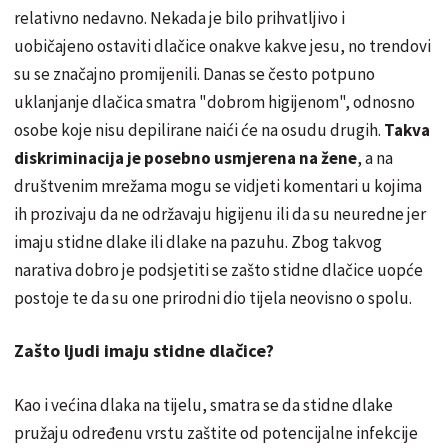
relativno nedavno. Nekada je bilo prihvatljivo i
uobičajeno ostaviti dlačice onakve kakve jesu, no trendovi
su se značajno promijenili. Danas se često potpuno
uklanjanje dlačica smatra "dobrom higijenom", odnosno
osobe koje nisu depilirane naići će na osudu drugih.
Takva
diskriminacija je posebno usmjerena na žene
, a na
društvenim mrežama mogu se vidjeti komentari u kojima
ih prozivaju da ne održavaju higijenu ili da su neuredne jer
imaju stidne dlake ili dlake na pazuhu. Zbog takvog
narativa dobro je podsjetiti se zašto stidne dlačice uopće
postoje te da su one prirodni dio tijela neovisno o spolu.
Zašto ljudi imaju stidne dlačice?
Kao i većina dlaka na tijelu, smatra se da stidne dlake
pružaju određenu vrstu zaštite od potencijalne infekcije