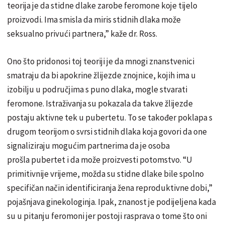
teorija je da stidne dlake zarobe feromone koje tijelo
proizvodi. Ima smisla da miris stidnih dlaka može
seksualno privući partnera,” kaže dr. Ross.
Ono što pridonosi toj teoriji je da mnogi znanstvenici
smatraju da bi apokrine žlijezde znojnice, kojih ima u
izobilju u područjima s puno dlaka, mogle stvarati
feromone. Istraživanja su pokazala da takve žlijezde
postaju aktivne tek u pubertetu. To se također poklapa s
drugom teorijom o svrsi stidnih dlaka koja govori da one
signaliziraju mogućim partnerima da je osoba
prošla pubertet i da može proizvesti potomstvo. “U
primitivnije vrijeme, možda su stidne dlake bile spolno
specifičan način identificiranja žena reproduktivne dobi,”
pojašnjava ginekologinja. Ipak, znanost je podijeljena kada
su u pitanju feromoni jer postoji rasprava o tome što oni