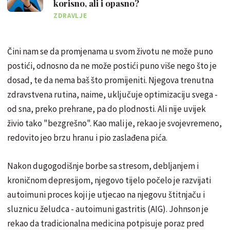
korisno, ali i opasno?
ZDRAVLJE
Čini nam se da promjenama u svom životu ne može puno
postići, odnosno da ne može postići puno više nego što je
dosad, te da nema baš što promijeniti. Njegova trenutna
zdravstvena rutina, naime, uključuje optimizaciju svega -
od sna, preko prehrane, pa do plodnosti. Ali nije uvijek
živio tako "bezgrešno". Kao mali je, rekao je svojevremeno,
redovito jeo brzu hranu i pio zaslađena pića.
Nakon dugogodišnje borbe sa stresom, debljanjem i
kroničnom depresijom, njegovo tijelo počelo je razvijati
autoimuni proces koji je utjecao na njegovu štitnjaču i
sluznicu želudca - autoimuni gastritis (AIG). Johnson je
rekao da tradicionalna medicina potpisuje poraz pred