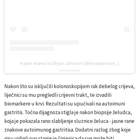
A post shared by Bryan Johnson (@bryanjohnson_)
Nakon što su isključili kolonoskopijom rak debelog crijeva,
liječnici su mu pregledli crijevni trakt, te izvadili
biomarkere u krvi. Rezultati su upućivali na autoimuni
gastritis. Točna dijagnoza stigla je nakon biopsije želudca,
koja je pokazala rano slabljenje sluznice želuca - jasne rane
znakove autoimunog gastritisa. Dodatni razlog zbog koje
nisu vidjeli ovo stanje je činjenica da sve može biti