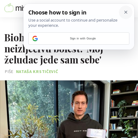
06. SRPNJA 2026.
Biohaker Bryan Johnson ima
Sign in with Google
neizlječivu bolest: 'Moj
želudac jede sam sebe'
PIŠE
NATAŠA KRSTIČEVIĆ