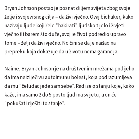
Bryan Johnson postao je poznat diljem svijeta zbog svoje
želje i svojevrsnog cilja – da živi vječno. Ovaj biohaker, kako
nazivaju ljude koji žele "hakirati" ljudsko tijelo i živjeti
vječno ili barem što duže, svoj je život podredio upravo
tome – želji da živi vječno. No čini se da je naišao na
prepreku koja dokazuje da u životu nema garancija.
Naime, Bryan Johnson je na društvenim mrežama podijelio
da ima neizlječivu autoimunu bolest, koja podrazumijeva
da mu "želudac jede sam sebe". Radi se o stanju koje, kako
kaže, ima samo 2 do 5 posto ljudi na svijetu, a on će
"pokušati riješiti to stanje".