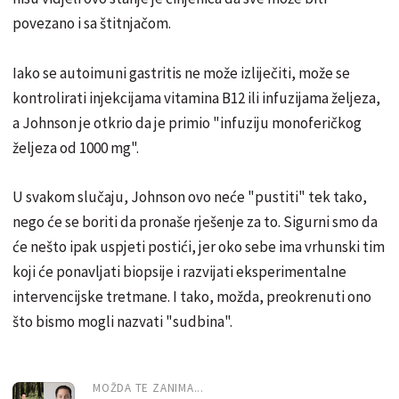
povezano i sa štitnjačom.
Iako se autoimuni gastritis ne može izliječiti, može se
kontrolirati injekcijama vitamina B12 ili infuzijama željeza,
a Johnson je otkrio da je primio "infuziju monoferičkog
željeza od 1000 mg".
U svakom slučaju, Johnson ovo neće "pustiti" tek tako,
nego će se boriti da pronaše rješenje za to. Sigurni smo da
će nešto ipak uspjeti postići, jer oko sebe ima vrhunski tim
koji će ponavljati biopsije i razvijati eksperimentalne
intervencijske tretmane. I tako, možda, preokrenuti ono
što bismo mogli nazvati "sudbina".
MOŽDA TE ZANIMA...