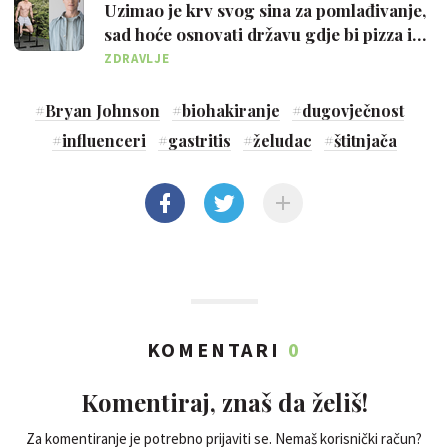
Uzimao je krv svog sina za pomlađivanje,
sad hoće osnovati državu gdje bi pizza i
sve nezdravo bili zabranjeni
ZDRAVLJE
#
Bryan Johnson
#
biohakiranje
#
dugovječnost
#
influenceri
#
gastritis
#
želudac
#
štitnjača
KOMENTARI
0
Komentiraj, znaš da želiš!
Za komentiranje je potrebno prijaviti se. Nemaš korisnički račun?