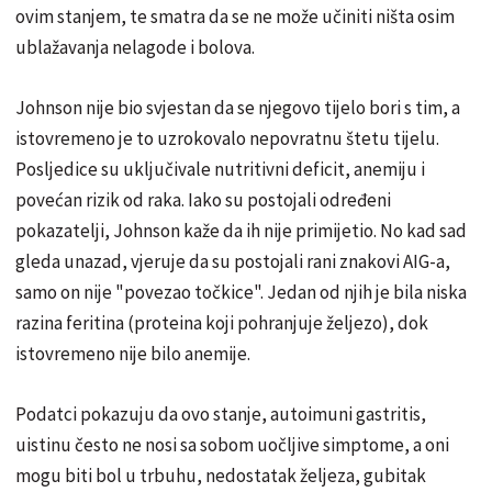
ovim stanjem, te smatra da se ne može učiniti ništa osim
ublažavanja nelagode i bolova.
Johnson nije bio svjestan da se njegovo tijelo bori s tim, a
istovremeno je to uzrokovalo nepovratnu štetu tijelu.
Posljedice su uključivale nutritivni deficit, anemiju i
povećan rizik od raka. Iako su postojali određeni
pokazatelji, Johnson kaže da ih nije primijetio. No kad sad
gleda unazad, vjeruje da su postojali rani znakovi AIG-a,
samo on nije "povezao točkice". Jedan od njih je bila niska
razina feritina (proteina koji pohranjuje željezo), dok
istovremeno nije bilo anemije.
Podatci pokazuju da ovo stanje, autoimuni gastritis,
uistinu često ne nosi sa sobom uočljive simptome, a oni
mogu biti bol u trbuhu, nedostatak željeza, gubitak