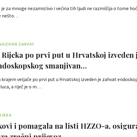
 je za mnoge nezamislivo i većina tih ljudi ne razmišlja o tome hoće
ije nešto…
VAZIVAN ZAHVAT
Rijeka po prvi put u Hrvatskoj izveden 
endoskopskog smanjivan…
 krajem veljače po prvi put u Hrvatskoj izveden je zahvat endosk
luca, a riječ je o m…
IJEKA
ekovi i pomagala na listi HZZO-a, osigu
 za zračni prijevoz