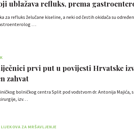
oji ublažava refluks, prema gastroente
a za refluks želučane kiseline, a neki od čestih okidača su određen
 Gastroenterolog …
AK
liječnici prvi put u povijesti Hrvatske izv
en zahvat
liničkog bolničkog centra Split pod vodstvom dr. Antonija Majića, s
irurgije, izv…
 LIJEKOVA ZA MRŠAVLJENJE