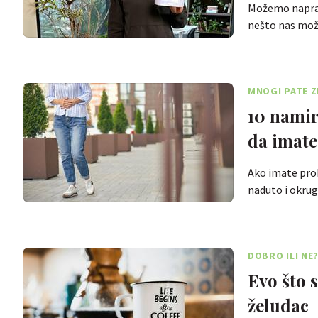
Možemo napravi
nešto nas mož
MNOGI PATE 
10 namir
da imate
Ako imate prob
naduto i okrug
DOBRO ILI NE
Evo što 
želudac