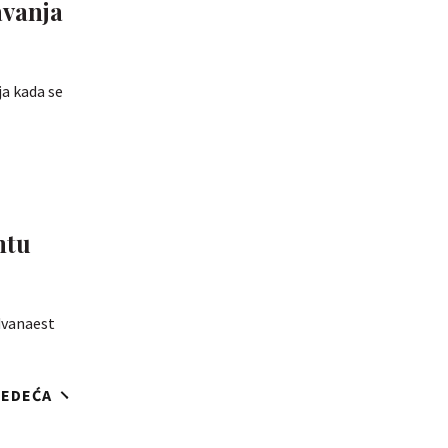
avanja
ja kada se
ntu
 dvanaest
JEDEĆA