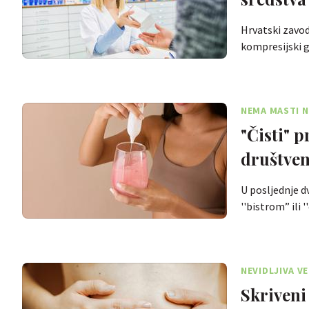
Hrvatski zavod 
kompresijski g
NEMA MASTI N
"Čisti" 
društve
U posljednje d
''bistrom” ili
NEVIDLJIVA V
Skriveni