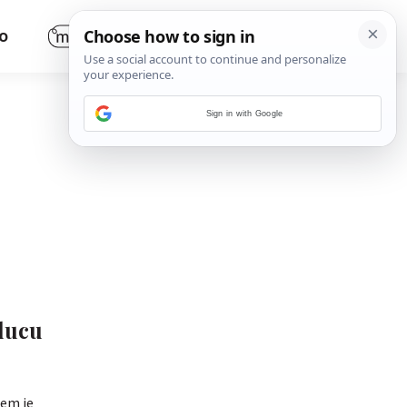
O
Sign in with Google
elucu
rem je