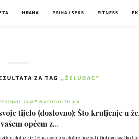
ETA
HRANA
PSIHA I SEKS
FITNESS
EK
EZULTATA ZA TAG
„ŽELUDAC”
EPOZNATI "GLAS" VLASTITOG ŽELUCA
svoje tijelo (doslovno): Što kruljenje u ž
o vašem općem z…
vi koji dolaze iz želuca svima su dobro poznati. Gotovo svatko ba