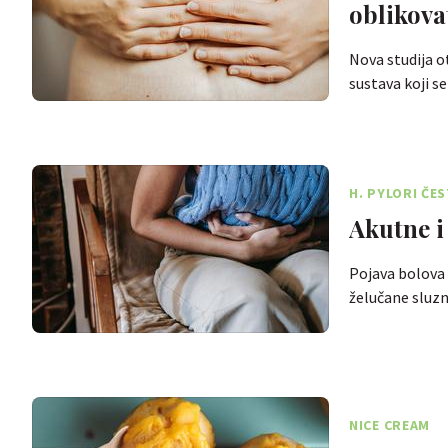
oblikova
Nova studija o
sustava koji s
H. PYLORI ČE
Akutne i
Pojava bolova 
želučane sluzn
NICE CREAM