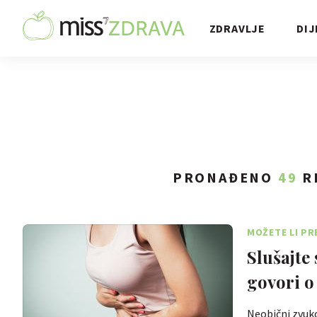
ZDRAVLJE
DIJ
PRONAĐENO
49
R
MOŽETE LI PR
Slušajte 
govori 
Neobični zvuko