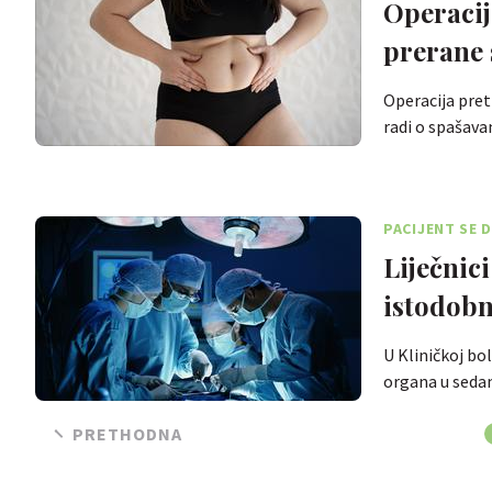
Operacij
prerane 
Operacija pret
radi o spašava
PACIJENT SE
Liječnic
istodobn
U Kliničkoj bo
organa u seda
PRETHODNA