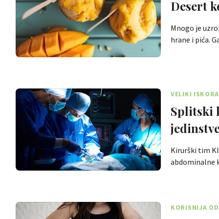
Desert k
Mnogo je uzrok
hrane i pića.
VELIKI ISKOR
Splitski 
jedinstv
Kirurški tim K
abdominalne k
KORISNIJA OD