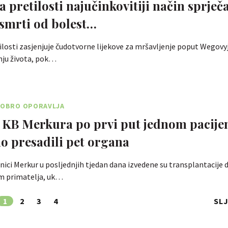
a pretilosti najučinkovitiji način sprječ
smrti od bolest…
ilosti zasjenjuje čudotvorne lijekove za mršavljenje poput Wegovy
nju života, pok…
 DOBRO OPORAVLJA
i KB Merkura po prvi put jednom pacije
o presadili pet organa
lnici Merkur u posljednjih tjedan dana izvedene su transplantacije
m primatelja, uk…
1
2
3
4
SL