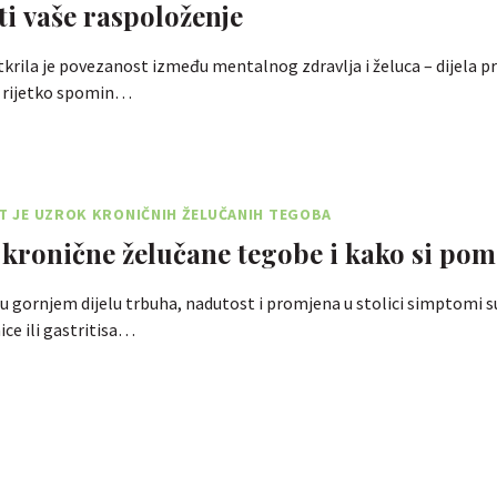
ti vaše raspoloženje
tkrila je povezanost između mentalnog zdravlja i želuca – dijela 
e rijetko spomin…
ST JE UZROK KRONIČNIH ŽELUČANIH TEGOBA
 kronične želučane tegobe i kako si pom
u gornjem dijelu trbuha, nadutost i promjena u stolici simptomi s
ice ili gastritisa…