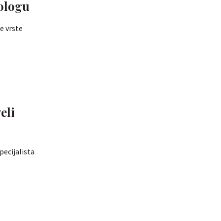
rologu
e vrste
eli
pecijalista