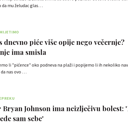
o da mu želudac glas…
IMIJETIMO
s dnevno piće više opije nego večernje?
nje ima smisla
jemo li "pićence" oko podneva na plaži i popijemo li ih nekoliko na
 da nas ovo …
REPREKU
 Bryan Johnson ima neizlječivu bolest: 
jede sam sebe'