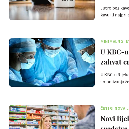
Jutro bez kave
kavu ili najpr
MINIMALNO IN
U KBC-u 
zahvat 
U KBC-u Rijeka
smanjivanja že
ČETIRI NOVA L
Novi lij
sredstva