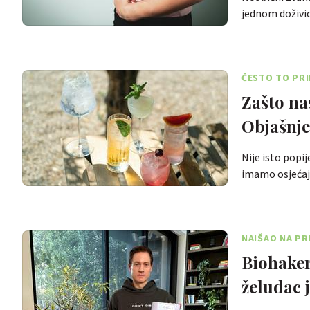
jednom doživi
ČESTO TO PR
Zašto na
Objašnje
Nije isto popi
imamo osjećaj
NAIŠAO NA P
Biohaker
želudac 