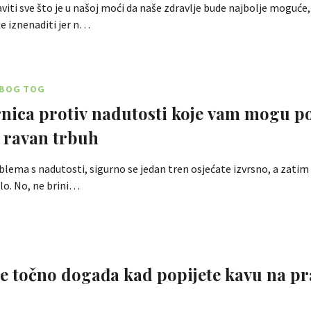
ti sve što je u našoj moći da naše zdravlje bude najbolje moguće,
e iznenaditi jer n…
ZBOG TOG
nica protiv nadutosti koje vam mogu 
 ravan trbuh
lema s nadutosti, sigurno se jedan tren osjećate izvrsno, a zatim 
lo. No, ne brini…
?
se točno događa kad popijete kavu na p