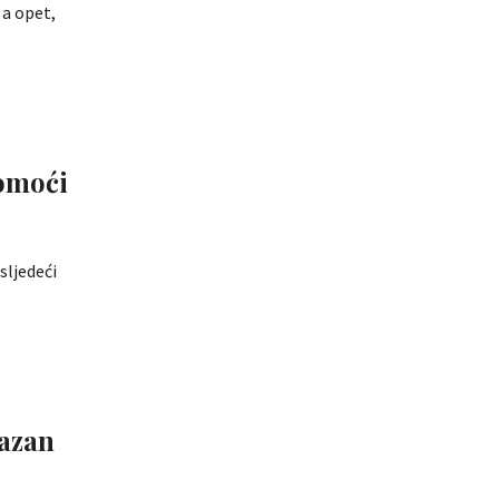
 a opet,
pomoći
sljedeći
razan