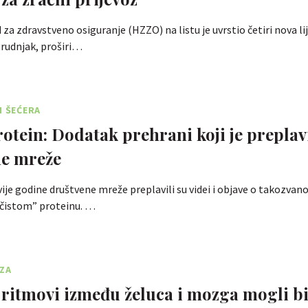
za zdravstveno osiguranje (HZZO) na listu je uvrstio četiri nova lij
rudnjak, proširi…
I ŠEĆERA
protein: Dodatak prehrani koji je preplav
ne mreže
vije godine društvene mreže preplavili su videi i objave o takozva
 ''čistom” proteinu. …
EZA
 ritmovi između želuca i mozga mogli b