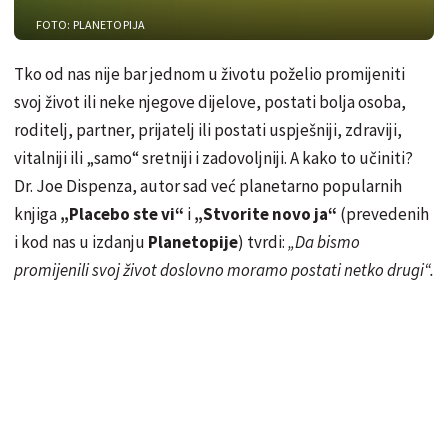
FOTO: PLANETOPIJA
Tko od nas nije bar jednom u životu poželio promijeniti
svoj život ili neke njegove dijelove, postati bolja osoba,
roditelj, partner, prijatelj ili postati uspješniji, zdraviji,
vitalniji ili „samo“ sretniji i zadovoljniji. A kako to učiniti?
Dr. Joe Dispenza, autor sad već planetarno popularnih
knjiga
„Placebo ste vi“
i
„Stvorite novo ja“
(prevedenih
i kod nas u izdanju
Planetopije
) tvrdi:
„Da bismo
promijenili svoj život doslovno moramo postati netko drugi“.