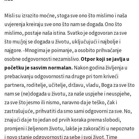
Misli su izrazito moćne, stoga sve ono što mislimo i naša
uvjerenja kreiraju sve ono što nam se događa. Ono što
mislimo, postaje naša istina. Svatko je odgovoran za sve
što mu/joj se događa u životu, uključujući i najbolje i
najgore. -Mnogima je poimanje, a osobito prihvaćanje
osobne odgovornosti nezamislivo.
Otpor koji se javlja u
početku je sasvim normalan.
Nakon godina življenja u
prebacivanju odgovornosti na druge pri tom kriveći
partnera, roditelje, učitelje, državu, vladu, Boga za sve što
nam se (ne)događa u životu, za naše uspjehe i neuspjehe,
za sve što jesmo ili nismo, naravno da je teško, čak i
zastrašujuće, prihvatiti da smo sami odgovorni za sve. No,
znajući da je to jedan od prvih koraka prema slobodi,
promjeni i željenom životu, lakše je zakoračiti u nepoznato
i novo stanje odgovornosti za sebe i svoj život. Time