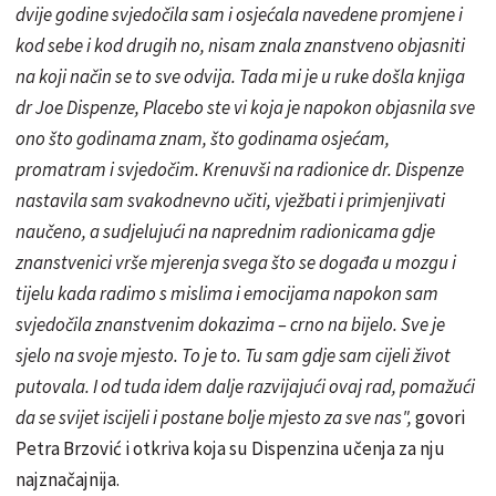
dvije godine svjedočila sam i osjećala navedene promjene i
kod sebe i kod drugih no, nisam znala znanstveno objasniti
na koji način se to sve odvija. Tada mi je u ruke došla knjiga
dr Joe Dispenze, Placebo ste vi koja je napokon objasnila sve
ono što godinama znam, što godinama osjećam,
promatram i svjedočim. Krenuvši na radionice dr. Dispenze
nastavila sam svakodnevno učiti, vježbati i primjenjivati
naučeno, a sudjelujući na naprednim radionicama gdje
znanstvenici vrše mjerenja svega što se događa u mozgu i
tijelu kada radimo s mislima i emocijama napokon sam
svjedočila znanstvenim dokazima – crno na bijelo. Sve je
sjelo na svoje mjesto. To je to. Tu sam gdje sam cijeli život
putovala. I od tuda idem dalje razvijajući ovaj rad, pomažući
da se svijet iscijeli i postane bolje mjesto za sve nas",
govori
Petra Brzović i otkriva koja su Dispenzina učenja za nju
najznačajnija.