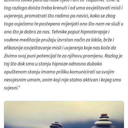
tog razloga doista treba krenuti i od uma osvještavati misli i
uvjerenja, promatrati što radimo po navici, kako se zbog
toga osjećamo te postepeno mijenjati ono što nam ne služi u
ono što je dobro za nas. Tehnike poput hipnoterapije i
vođene meditacije pružaju izvrstan način za lakše, brže i
efikasnije osvještavanje misli i uvjerenja koje nas koče da
živimo svoj puni potencijal te za njihovu promjenu. Razlog je
taj što dok smo u stanju hipnoze odnosno duboko
opuštenom stanju imamo priliku komunicirati sa svojim
nesvjesnim umom, onim koji nije stalno aktivan i kojeg smo
svjesni."