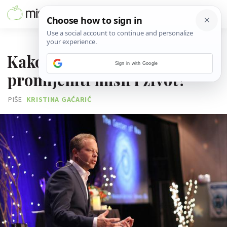
26. RUJNA 2017.
Kako ti Joe Dispenza može
Sign in with Google
promijeniti misli i život?
PIŠE
KRISTINA GAĆARIĆ