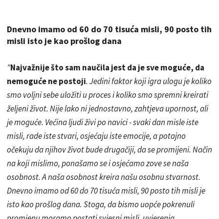
Dnevno imamo od 60 do 70 tisuća misli, 90 posto tih
misli isto je kao prošlog dana
"
Najvažnije što sam naučila jest da je sve moguće, da
nemoguće ne postoji
. Jedini faktor koji igra ulogu je koliko
smo voljni sebe uložiti u proces i koliko smo spremni kreirati
željeni život. Nije lako ni jednostavno, zahtjeva upornost, ali
je moguće. Većina ljudi živi po navici - svaki dan misle iste
misli, rade iste stvari, osjećaju iste emocije, a potajno
očekuju da njihov život bude drugačiji, da se promijeni. Način
na koji mislimo, ponašamo se i osjećamo zove se naša
osobnost. A naša osobnost kreira našu osobnu stvarnost.
Dnevno imamo od 60 do 70 tisuća misli, 90 posto tih misli je
isto kao prošlog dana. Stoga, da bismo uopće pokrenuli
promjenu moramo postati svjesni misli, uvjerenja,