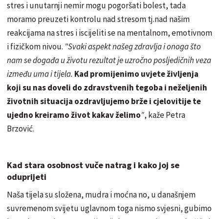
stres i unutarnji nemir mogu pogoršati bolest, tada
moramo preuzeti kontrolu nad stresom tj.nad našim
reakcijama na stres i iscijeliti se na mentalnom, emotivnom
i fizičkom nivou.
"Svaki aspekt našeg zdravlja i onoga što
nam se događa u životu rezultat je uzročno posljedičnih veza
između uma i tijela.
Kad promijenimo uvjete življenja
koji su nas doveli do zdravstvenih tegoba i neželjenih
životnih situacija ozdravljujemo brže i cjelovitije te
ujedno kreiramo život kakav želimo
"
, kaže Petra
Brzović.
Kad stara osobnost vuče natrag i kako joj se
oduprijeti
Naša tijela su složena, mudra i moćna no, u današnjem
suvremenom svijetu uglavnom toga nismo svjesni, gubimo