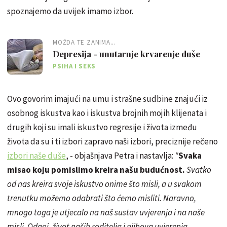
spoznajemo da uvijek imamo izbor.
MOŽDA TE ZANIMA...
Depresija - unutarnje krvarenje duše
PSIHA I SEKS
Ovo govorim imajući na umu i strašne sudbine znajući iz
osobnog iskustva kao i iskustva brojnih mojih klijenata i
drugih koji su imali iskustvo regresije i života između
života da su i ti izbori zapravo naši izbori, preciznije rečeno
izbori naše duše
, - objašnjava Petra i nastavlja:
"
Svaka
misao koju pomislimo kreira našu budućnost.
Svatko
od nas kreira svoje iskustvo onime što misli, a u svakom
trenutku možemo odabrati što ćemo misliti. Naravno,
mnogo toga je utjecalo na naš sustav uvjerenja i na naše
misli. Odgoj, život naših roditelja i njihova uvjerenja,