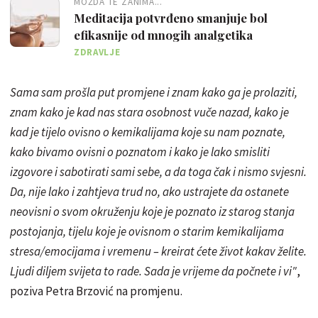
MOŽDA TE ZANIMA...
Meditacija potvrđeno smanjuje bol
efikasnije od mnogih analgetika
ZDRAVLJE
Sama sam prošla put promjene i znam kako ga je prolaziti,
znam kako je kad nas stara osobnost vuče nazad, kako je
kad je tijelo ovisno o kemikalijama koje su nam poznate,
kako bivamo ovisni o poznatom i kako je lako smisliti
izgovore i sabotirati sami sebe, a da toga čak i nismo svjesni.
Da, nije lako i zahtjeva trud no, ako ustrajete da ostanete
neovisni o svom okruženju koje je poznato iz starog stanja
postojanja, tijelu koje je ovisnom o starim kemikalijama
stresa/emocijama i vremenu – kreirat ćete život kakav želite.
Ljudi diljem svijeta to rade. Sada je vrijeme da počnete i vi"
,
poziva Petra Brzović na promjenu.