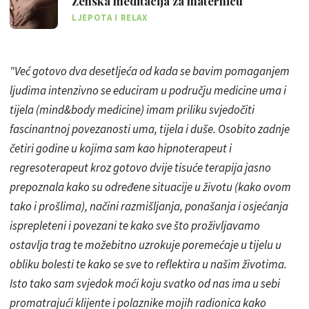
Ženska meditacija za maternicu
LJEPOTA I RELAX
"Već gotovo dva desetljeća od kada se bavim pomaganjem
ljudima intenzivno se educiram u području medicine uma i
tijela (mind&body medicine) imam priliku svjedočiti
fascinantnoj povezanosti uma, tijela i duše. Osobito zadnje
četiri godine u kojima sam kao hipnoterapeut i
regresoterapeut kroz gotovo dvije tisuće terapija jasno
prepoznala kako su određene situacije u životu (kako ovom
tako i prošlima), načini razmišljanja, ponašanja i osjećanja
isprepleteni i povezani te kako sve što proživljavamo
ostavlja trag te možebitno uzrokuje poremećaje u tijelu u
obliku bolesti te kako se sve to reflektira u našim životima.
Isto tako sam svjedok moći koju svatko od nas ima u sebi
promatrajući klijente i polaznike mojih radionica kako