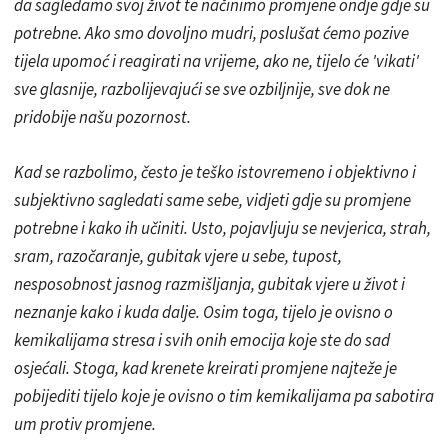
da sagledamo svoj život te načinimo promjene ondje gdje su
potrebne. Ako smo dovoljno mudri, poslušat ćemo pozive
tijela upomoć i reagirati na vrijeme, ako ne, tijelo će 'vikati'
sve glasnije, razbolijevajući se sve ozbiljnije, sve dok ne
pridobije našu pozornost.
Kad se razbolimo, često je teško istovremeno i objektivno i
subjektivno sagledati same sebe, vidjeti gdje su promjene
potrebne i kako ih učiniti. Usto, pojavljuju se nevjerica, strah,
sram, razočaranje, gubitak vjere u sebe, tupost,
nesposobnost jasnog razmišljanja, gubitak vjere u život i
neznanje kako i kuda dalje. Osim toga, tijelo je ovisno o
kemikalijama stresa i svih onih emocija koje ste do sad
osjećali. Stoga, kad krenete kreirati promjene najteže je
pobijediti tijelo koje je ovisno o tim kemikalijama pa sabotira
um protiv promjene.