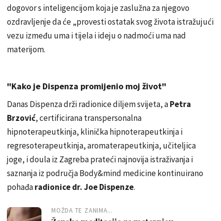
dogovor s inteligencijom koja je zaslužna za njegovo
ozdravljenje da će „provesti ostatak svog života istražujući
vezu između uma i tijela i ideju o nadmoći uma nad
materijom.
"Kako je Dispenza promijenio moj život"
Danas Dispenza drži radionice diljem svijeta, a
Petra
Brzović
, certificirana transpersonalna
hipnoterapeutkinja, klinička hipnoterapeutkinja i
regresoterapeutkinja, aromaterapeutkinja, učiteljica
joge, i doula iz Zagreba prateći najnovija istraživanja i
saznanja iz područja Body&mind medicine kontinuirano
pohađa
radionice dr. Joe Dispenze
.
MOŽDA TE ZANIMA...