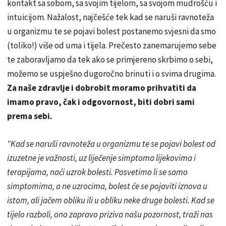
kontakt sa sobom, sa svojim tijelom, sa svojom mudrošću i
intuicijom. Nažalost, najčešće tek kad se naruši ravnoteža
u organizmu te se pojavi bolest postanemo svjesni da smo
(toliko!) više od uma i tijela. Prečesto zanemarujemo sebe
te zaboravljamo da tek ako se primjereno skrbimo o sebi,
možemo se uspješno dugoročno brinuti i o svima drugima.
Za naše zdravlje i dobrobit moramo prihvatiti da
imamo pravo, čak i odgovornost, biti dobri sami
prema sebi.
"Kad se naruši ravnoteža u organizmu te se pojavi bolest od
izuzetne je važnosti, uz liječenje simptoma lijekovima i
terapijama, naći uzrok bolesti. Posvetimo li se samo
simptomima, a ne uzrocima, bolest će se pojaviti iznova u
istom, ali jačem obliku ili u obliku neke druge bolesti. Kad se
tijelo razboli, ono zapravo priziva našu pozornost, traži nas