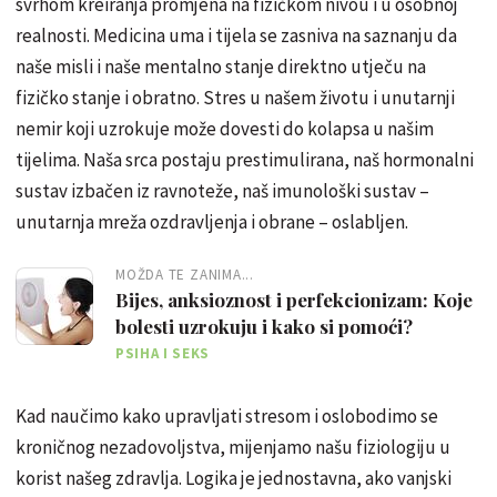
svrhom kreiranja promjena na fizičkom nivou i u osobnoj
realnosti. Medicina uma i tijela se zasniva na saznanju da
naše misli i naše mentalno stanje direktno utječu na
fizičko stanje i obratno. Stres u našem životu i unutarnji
nemir koji uzrokuje može dovesti do kolapsa u našim
tijelima. Naša srca postaju prestimulirana, naš hormonalni
sustav izbačen iz ravnoteže, naš imunološki sustav –
unutarnja mreža ozdravljenja i obrane – oslabljen.
MOŽDA TE ZANIMA...
Bijes, anksioznost i perfekcionizam: Koje
bolesti uzrokuju i kako si pomoći?
PSIHA I SEKS
Kad naučimo kako upravljati stresom i oslobodimo se
kroničnog nezadovoljstva, mijenjamo našu fiziologiju u
korist našeg zdravlja. Logika je jednostavna, ako vanjski