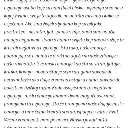
uvjerenja osoba koje su nam (bile) bliske, uvjerenja sredine u
kojoj živimo, sve je to utjecalo na ono što mislimo i kako se
osjećamo. Ako smo živjeli s ljudima koji su bili jako
prestrašeni, nesretni, ljuti, puni krivnje, onda smo naučili
mnogo negativnih stvari o nama i svijetu koji nas okružuje te
kreirali negativna uvjerenja. Isto tako, naše emocije
pohranjuju se u nama te direktno utječu na naše zdravlje i
našu ravnotežu. Sve misli i emocije kao što su strah, ljutnja,
kritika, krivnja i neopraštanje sebi i drugima dovode do
neravnoteže i ako dulje vremena ostaju u nama, dovode do
bolesti na fizičkoj razini. Kada osvijestimo ta negativna
uvjerenja, misli i emocije imamo divnu mogućnost i moć
promijeniti ta uvjerenja, što će promijeniti naše daljnje misli i
emocije, a time ćemo kreirati sretan, ispunjen i zdrav život.
Većinu vremena živimo po navici. Navika je kad nešto
učinimo toliko puta da naše tijelo i um to 'napamet' čine. Iz