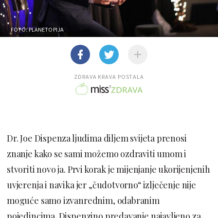
FOTO: PLANETOPIJA
ZDRAVA KRAVA POSTALA
Dr. Joe Dispenza ljudima diljem svijeta prenosi
znanje kako se sami možemo ozdraviti umom i
stvoriti novo ja. Prvi korak je mijenjanje ukorijenjenih
uvjerenja i navika jer „čudotvorno“ izlječenje nije
moguće samo izvanrednim, odabranim
pojedincima. Dispenzino predavanje najavljeno za