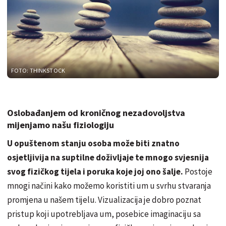
FOTO: THINKSTOCK
Oslobađanjem od kroničnog nezadovoljstva
mijenjamo našu fiziologiju
U opuštenom stanju osoba može biti znatno
osjetljivija na suptilne doživljaje te mnogo svjesnija
svog fizičkog tijela i poruka koje joj ono šalje.
Postoje
mnogi načini kako možemo koristiti um u svrhu stvaranja
promjena u našem tijelu. Vizualizacija je dobro poznat
pristup koji upotrebljava um, posebice imaginaciju sa