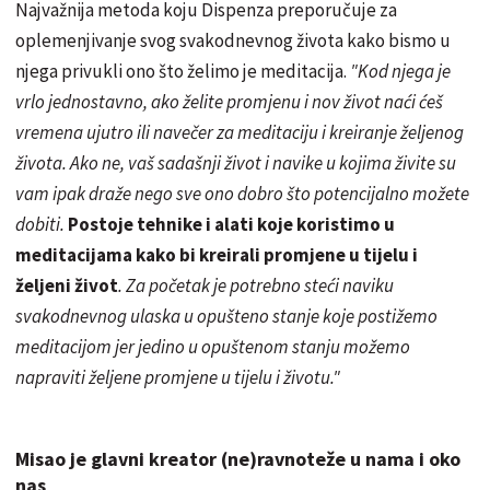
Najvažnija metoda koju Dispenza preporučuje za
oplemenjivanje svog svakodnevnog života kako bismo u
njega privukli ono što želimo je meditacija.
"Kod njega je
vrlo jednostavno, ako želite promjenu i nov život naći ćeš
vremena ujutro ili navečer za meditaciju i kreiranje željenog
života. Ako ne, vaš sadašnji život i navike u kojima živite su
vam ipak draže nego sve ono dobro što potencijalno možete
dobiti.
Postoje tehnike i alati koje koristimo u
meditacijama kako bi kreirali promjene u tijelu i
željeni život
. Za početak je potrebno steći naviku
svakodnevnog ulaska u opušteno stanje koje postižemo
meditacijom jer jedino u opuštenom stanju možemo
napraviti željene promjene u tijelu i životu."
Misao je glavni kreator (ne)ravnoteže u nama i oko
nas