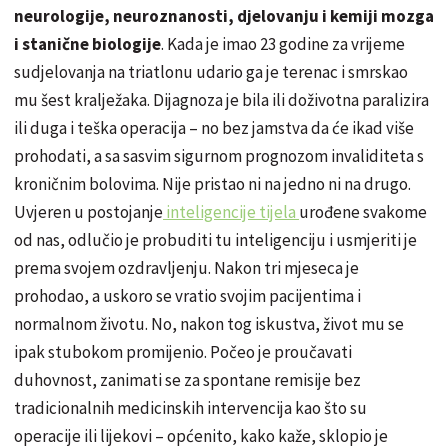
neurologije, neuroznanosti, djelovanju i kemiji mozga
i stanične biologije
. Kada je imao 23 godine za vrijeme
sudjelovanja na triatlonu udario ga je terenac i smrskao
mu šest kralježaka. Dijagnoza je bila ili doživotna paralizira
ili duga i teška operacija – no bez jamstva da će ikad više
prohodati, a sa sasvim sigurnom prognozom invaliditeta s
kroničnim bolovima. Nije pristao ni na jedno ni na drugo.
Uvjeren u postojanje
inteligencije tijela
urođene svakome
od nas, odlučio je probuditi tu inteligenciju i usmjeriti je
prema svojem ozdravljenju. Nakon tri mjeseca je
prohodao, a uskoro se vratio svojim pacijentima i
normalnom životu. No, nakon tog iskustva, život mu se
ipak stubokom promijenio. Počeo je proučavati
duhovnost, zanimati se za spontane remisije bez
tradicionalnih medicinskih intervencija kao što su
operacije ili lijekovi – općenito, kako kaže, sklopio je