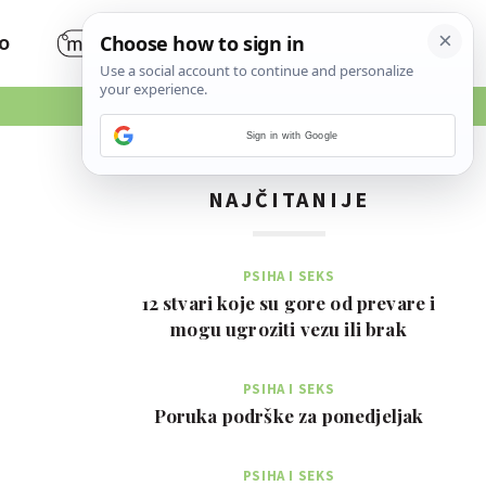
O
Sign in with Google
NAJČITANIJE
PSIHA I SEKS
12 stvari koje su gore od prevare i
mogu ugroziti vezu ili brak
PSIHA I SEKS
Poruka podrške za ponedjeljak
PSIHA I SEKS