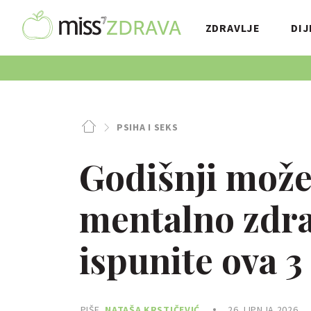
ZDRAVLJE
DIJ
PSIHA I SEKS
Godišnji može
mentalno zdra
ispunite ova 3 
PIŠE
NATAŠA KRSTIČEVIĆ
26. LIPNJA 2026.