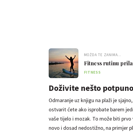
MOŽDA TE ZANIMA...
Fitness rutinu pril
odmoru
FITNESS
Doživite nešto potpun
Odmaranje uz knjigu na plaži je sjajno,
ostvarit ćete ako isprobate barem je
vaše tijelo i mozak. To može biti prvo 
novo i dosad nedostižno, na primjer pl