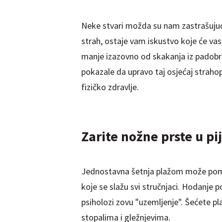
Neke stvari možda su nam zastrašujuće
strah, ostaje vam iskustvo koje će vas
manje izazovno od skakanja iz padobra
pokazale da upravo taj osjećaj straho
fizičko zdravlje.
Zarite nožne prste u pi
Jednostavna šetnja plažom može pomoć
koje se slažu svi stručnjaci. Hodanje p
psiholozi zovu "uzemljenje". Šećete pl
stopalima i gležnjevima.