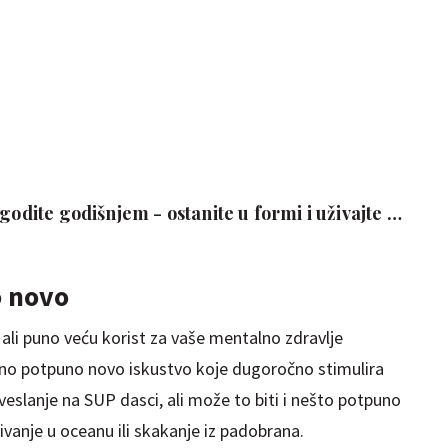
agodite godišnjem - ostanite u formi i uživajte u
o novo
 ali puno veću korist za vaše mentalno zdravlje
dno potpuno novo iskustvo koje dugoročno stimulira
veslanje na SUP dasci, ali može to biti i nešto potpuno
ivanje u oceanu ili skakanje iz padobrana.