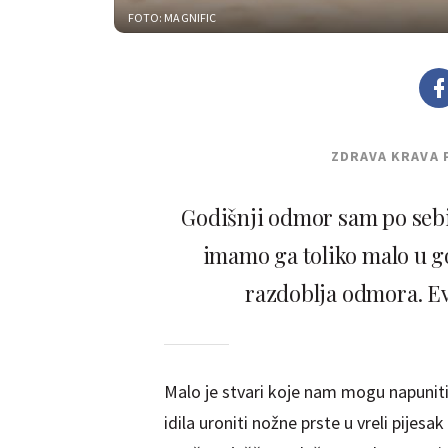
FOTO: MAGNIFIC
ZDRAVA KRAVA 
Godišnji odmor sam po sebi 
imamo ga toliko malo u go
razdoblja odmora. Evo
Malo je stvari koje nam mogu napuniti
idila uroniti nožne prste u vreli pijes