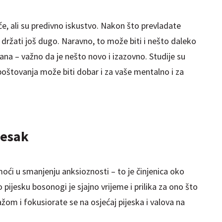
, ali su predivno iskustvo. Nakon što prevladate
 držati još dugo. Naravno, to može biti i nešto daleko
na – važno da je nešto novo i izazovno. Studije su
poštovanja može biti dobar i za vaše mentalno i za
jesak
i u smanjenju anksioznosti – to je činjenica oko
o pijesku bosonogi je sjajno vrijeme i prilika za ono što
ažom i fokusiorate se na osjećaj pijeska i valova na