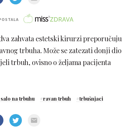
POSTALA
 dva zahvata estetski kirurzi preporučuju
ravnog trbuha. Može se zatezati donji dio
jeli trbuh, ovisno o željama pacijenta
#
salo na trbuhu
#
ravan trbuh
#
trbušnjaci