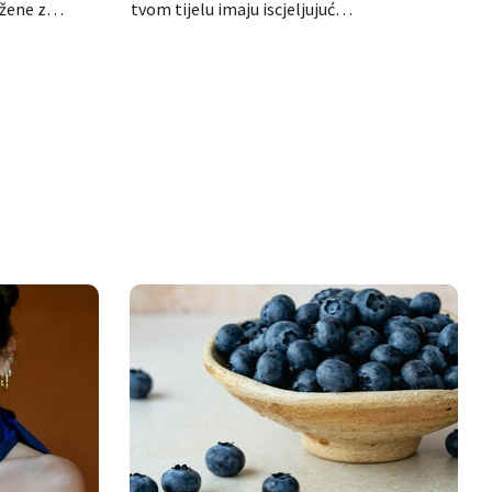
ružene z…
tvom tijelu imaju iscjeljujuć…