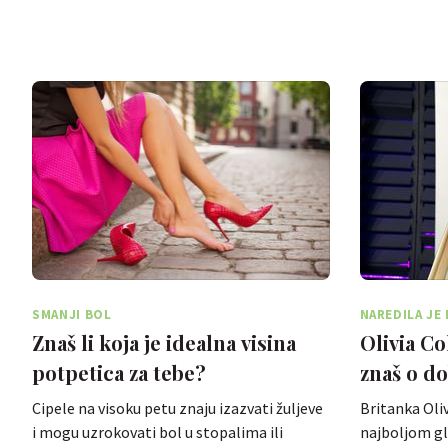
SMANJI BOL
NAREDILA JE 
TOALETNI PA
Znaš li koja je idealna visina
Olivia Co
potpetica za tebe?
znaš o do
Cipele na visoku petu znaju izazvati žuljeve
Britanka Oli
i mogu uzrokovati bol u stopalima ili
najboljom gl