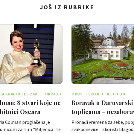
JOŠ IZ RUBRIKE
DA KRALJICI ELIZABETI UKRADU
OPUSTI SVOJE TIJELO I UM
PIR
lman: 8 stvari koje ne
Boravak u Daruvarsk
bitnici Oscara
toplicama – nezabora
iskustvo
via Colman proglašena je
Pronađi vremena za sebe, pob
umicom za film "Miljenica" te
svakodnevice i iskoristi blagoda