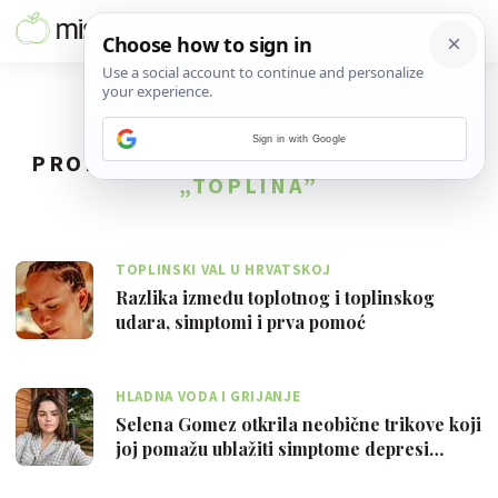
Sign in with Google
PRONAĐENO
11
REZULTATA ZA TAG
„TOPLINA”
TOPLINSKI VAL U HRVATSKOJ
Razlika između toplotnog i toplinskog
udara, simptomi i prva pomoć
HLADNA VODA I GRIJANJE
Selena Gomez otkrila neobične trikove koji
joj pomažu ublažiti simptome depresi…