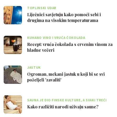
TOPLINSKI UDAR
Liječnici savjetuju kako pomoći sebi i
drugima na visokim temperaturama
KUHANO VINO I VRUĆA ČOKOLADA
Recept: vruća čokolada s crvenim vinom za
hladne večeri
JASTUK
Ogroman, mekani jastuk u koji bi se svi
poželjeli 'zavaliti'
SAUNA JE DIO FINSKE KULTURE, A SVAKI TREĆI
FINAC IMA SAUNU U SVOM DOMU
Kako različiti narodi uživaju saune?