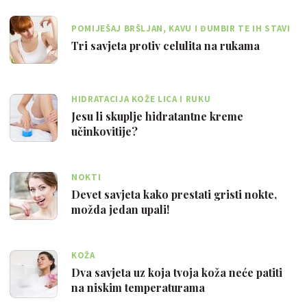
POMIJEŠAJ BRŠLJAN, KAVU I ĐUMBIR TE IH STAVI
U STAKLENU POSUDU I ZALIJ ULJEM
Tri savjeta protiv celulita na rukama
HIDRATACIJA KOŽE LICA I RUKU
Jesu li skuplje hidratantne kreme
učinkovitije?
NOKTI
Devet savjeta kako prestati gristi nokte,
možda jedan upali!
KOŽA
Dva savjeta uz koja tvoja koža neće patiti
na niskim temperaturama