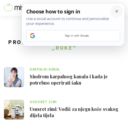
Sign in with Google
PRONAĐENO
65
REZULTATA ZA TAG
„RUKE”
KARPALNI KANAL
Sindrom karpalnog kanala i kada je
potrebno operirati šaku
USUSRET ZIMI
Ususret zimi: Vodič za njegu kože svakog
dijela tijela