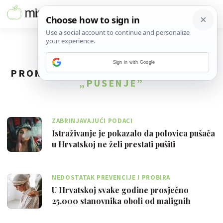
Sign in with Google
PRONAĐENO
140
REZULTATA ZA TAG
„PUŠENJE”
ZABRINJAVAJUĆI PODACI
Istraživanje je pokazalo da polovica pušača
u Hrvatskoj ne želi prestati pušiti
NEDOSTATAK PREVENCIJE I PROBIRA
U Hrvatskoj svake godine prosječno
25.000 stanovnika oboli od malignih
bolesti