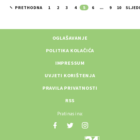
PRETHODNA
1
2
3
4
5
6
...
9
10
SLJED
OGLAŠAVANJE
POLITIKA KOLAČIĆA
IMPRESSUM
UVJETI KORIŠTENJA
PRAVILA PRIVATNOSTI
RSS
Prati nas i na: