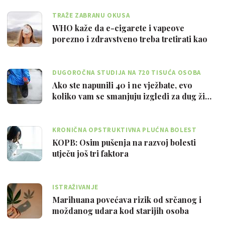
TRAŽE ZABRANU OKUSA
WHO kaže da e-cigarete i vapeove
porezno i zdravstveno treba tretirati kao
klas…
DUGOROČNA STUDIJA NA 720 TISUĆA OSOBA
Ako ste napunili 40 i ne vježbate, evo
koliko vam se smanjuju izgledi za dug ži…
KRONIČNA OPSTRUKTIVNA PLUĆNA BOLEST
KOPB: Osim pušenja na razvoj bolesti
utječu još tri faktora
ISTRAŽIVANJE
Marihuana povećava rizik od srčanog i
moždanog udara kod starijih osoba