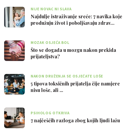
NIJE NOVAC NI SLAVA
Najdulje istraživanje sreće: 7 navika koje
produžuju život i poboljšavaju zdrav…
MOZAK OSJEĆA BOL
Što se događa u mozgu nakon prekida
prijateljstva?
NAKON DRUŽENJA SE OSJEĆATE LOŠE
5 tipova toksičnih prijatelja čije namjere
nisu loše, ali ...
PSIHOLOG OTKRIVA
7 najčešćih razloga zbog kojih ljudi lažu