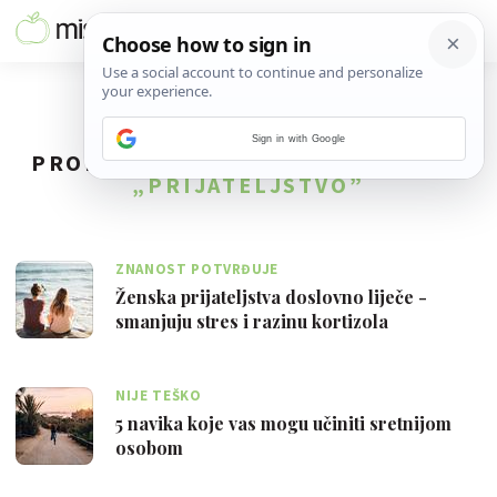
Sign in with Google
PRONAĐENO
62
REZULTATA ZA TAG
„PRIJATELJSTVO”
ZNANOST POTVRĐUJE
Ženska prijateljstva doslovno liječe -
smanjuju stres i razinu kortizola
NIJE TEŠKO
5 navika koje vas mogu učiniti sretnijom
osobom