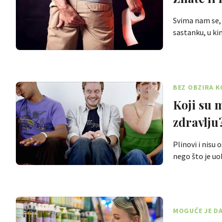
Svima nam se, 
sastanku, u kin
BEZ OBZIRA K
Koji su 
zdravlju
Plinovi i nisu 
nego što je u
MOGUĆE JE DA