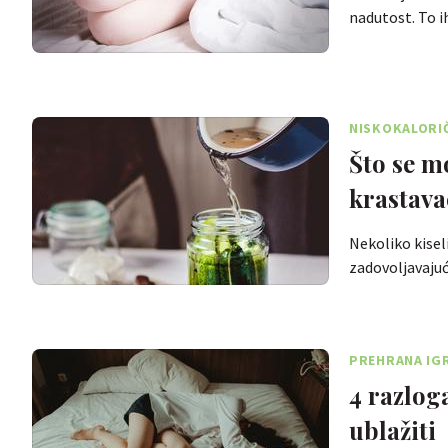
nadutost. To i
NISKOKALORIČN
Što se m
krastava
Nekoliko kisel
zadovoljavaj
PREHRANA IG
4 razlog
ublažiti