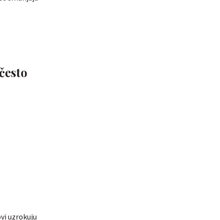
često
ovi uzrokuju