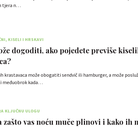
h tjera n…
I, KISELI I HRSKAVI
ože dogoditi, ako pojedete previše kisel
ca?
ih krastavaca može obogatiti sendvič ili hamburger, a može posluži
ući međuobrok kada…
RA KLJUČNU ULOGU
a zašto vas noću muče plinovi i kako ih 