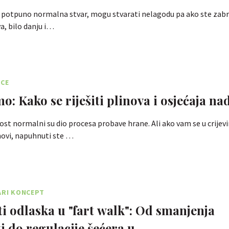
i potpuno normalna stvar, mogu stvarati nelagodu pa ako ste zabr
va, bilo danju i…
ICE
o: Kako se riješiti plinova i osjećaja na
tost normalni su dio procesa probave hrane. Ali ako vam se u crijev
novi, napuhnuti ste …
ARI KONCEPT
i odlaska u "fart walk": Od smanjenja
i do regulacije šećera u …