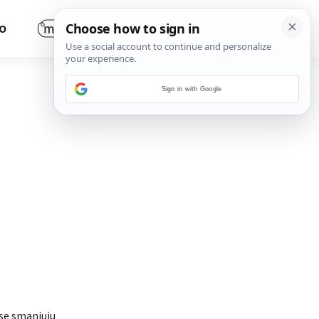
O
Sign in with Google
 se smanjuju