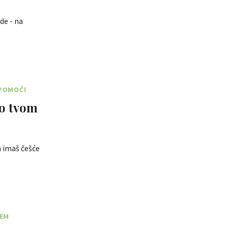
de - na
 POMOĆI
 o tvom
ih imaš češće
ŽEM