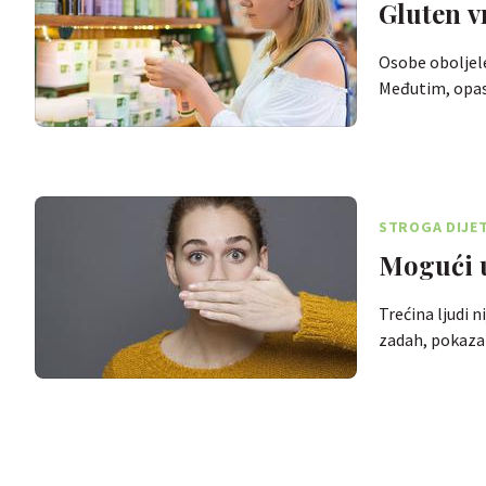
Gluten v
Osobe oboljele 
Međutim, opa
STROGA DIJET
Mogući u
Trećina ljudi n
zadah, pokazal