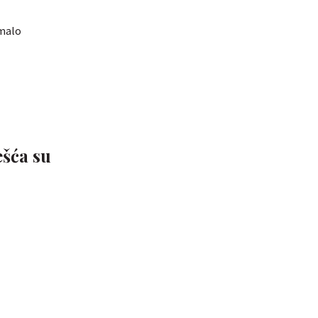
 malo
ešća su