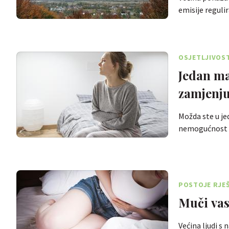
emisije reguli
OSJETLJIVOS
Jedan ma
zamjenju
Možda ste u je
nemogućnost 
POSTOJE RJE
Muči vas
Većina ljudi s 