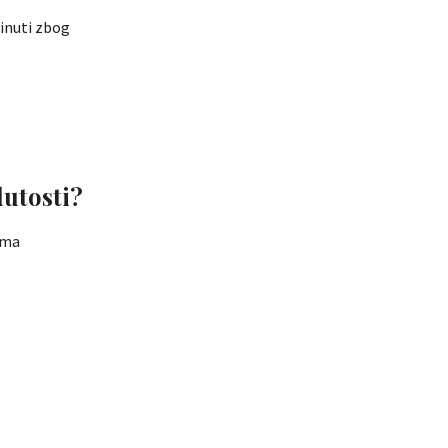
inuti zbog
dutosti?
ima