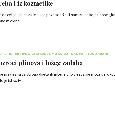
reba i iz kozmetike
od celijakije navikle su da paze sadrže li namirnice koje unose glut
snost vreba…
A ILI INTENZIVNO VJEŽBANJE MOGU UZROKOVATI LOŠ ZADAH!
zroci plinova i lošeg zadaha
ije ni svjesna da stroga dijeta ili intenzivno vježbanje može uzrokov
o je istraživ…