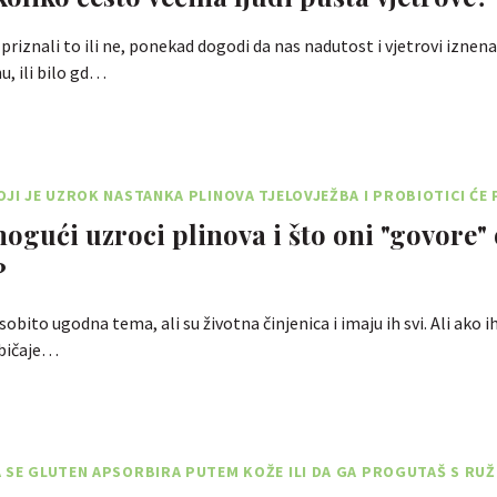
priznali to ili ne, ponekad dogodi da nas nadutost i vjetrovi iznena
u, ili bilo gd…
OJI JE UZROK NASTANKA PLINOVA TJELOVJEŽBA I PROBIOTICI ĆE
mogući uzroci plinova i što oni "govore"
?
osobito ugodna tema, ali su životna činjenica i imaju ih svi. Ali ako 
običaje…
 SE GLUTEN APSORBIRA PUTEM KOŽE ILI DA GA PROGUTAŠ S RU