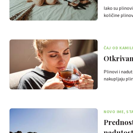
Iako su plinov
količine plino
ČAJ OD KAMIL
Otkrivam
Plinovi i nadu
nakupljaju pli
NOVO IME, ST
Prednost
nadutost