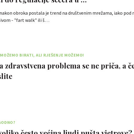
 nakon obroka postala je trend na društvenim mrežama, iako pod
ivom - "fart walk" ili š…
MOŽEMO BIRATI, ALI RJEŠENJE MOŽEMO!
a zdravstvena problema se ne priča, a č
lite
GODNO?
koliko često većina ljudi pušta vjetrove?