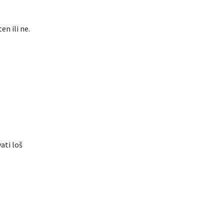
en ili ne.
ati loš