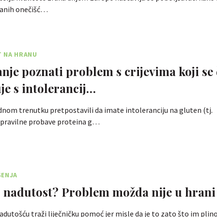
ranih onečišć…
T NA HRANU
nje poznati problem s crijevima koji se 
je s intolerancij…
dnom trenutku pretpostavili da imate intoleranciju na gluten (tj.
pravilne probave proteina g…
ŠENJA
 nadutost? Problem možda nije u hrani
nadutošću traži liječničku pomoć jer misle da je to zato što im plin