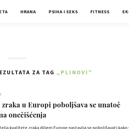
ETA
HRANA
PSIHA I SEKS
FITNESS
EK
EZULTATA ZA TAG
„PLINOVI”
?
a zraka u Europi poboljšava se unatoč
ma onečišćenja
elja kvalitete zraka diljem Europe nastavlja se poboljšavati kako