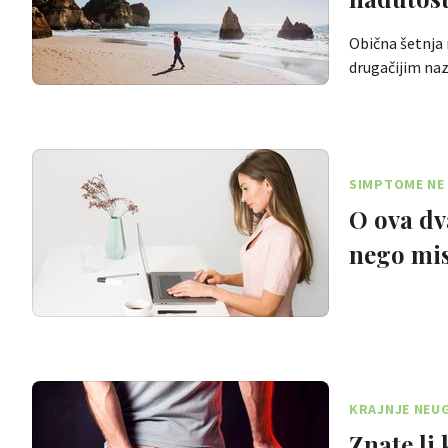
Obična šetnja
drugačijim naz
SIMPTOME NE 
O ova dv
nego mis
KRAJNJE NEU
Znate li 