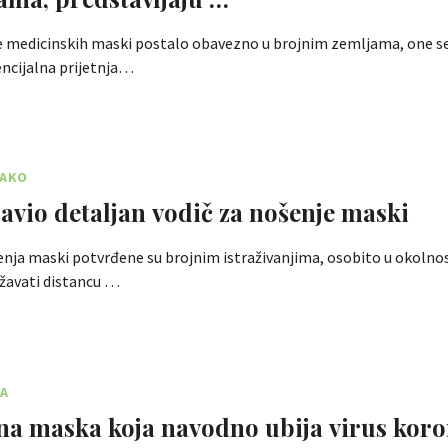
je medicinskih maski postalo obavezno u brojnim zemljama, one s
encijalna prijetnja…
KAKO
avio detaljan vodič za nošenje maski
nja maski potvrđene su brojnim istraživanjima, osobito u okolnos
avati distancu …
NA
na maska koja navodno ubija virus kor