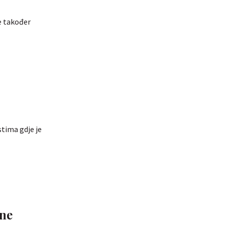
e također
tima gdje je
one