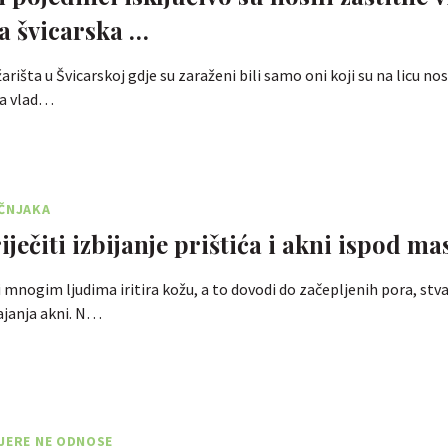
a švicarska …
išta u Švicarskoj gdje su zaraženi bili samo oni koji su na licu nos
ska vlad…
UČNJAKA
ječiti izbijanje prištića i akni ispod ma
mnogim ljudima iritira kožu, a to dovodi do začepljenih pora, stva
ajanja akni. N…
JERE NE ODNOSE