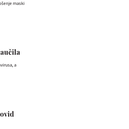
nošenje maski
naučila
virusa, a
covid