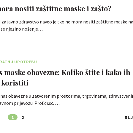
ora nositi zaštitne maske i zašto?
 za javno zdravstvo naveo je tko ne mora nositi zaštitne maske n
 se njezino nošenje…
EKRATNU UPOTREBU
 maske obavezne: Koliko štite i kako ih
koristiti
anas obavezne u zatvorenim prostorima, trgovinama, zdravstven
vnom prijevozu. Prof.dr.sc. …
1
2
SL