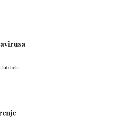
avirusa
 čuti loše
renje