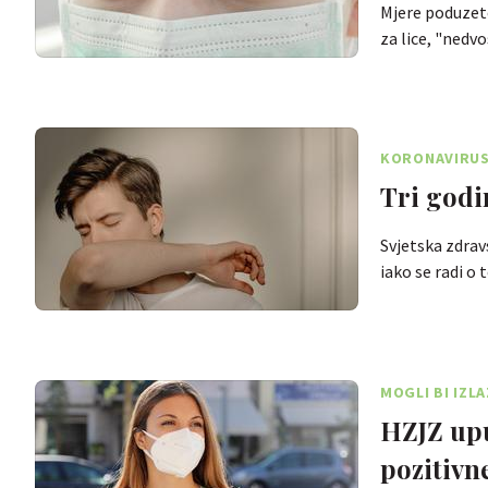
Mjere poduzete
za lice, "ned
KORONAVIRU
Tri godin
Svjetska zdrav
iako se radi 
MOGLI BI IZL
HZJZ upu
pozitivn