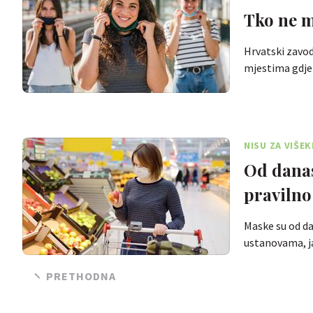
Tko ne m
Hrvatski zavod
mjestima gdje
NISU ZA VIŠ
Od danas
pravilno 
Maske su od d
ustanovama, ja
PRETHODNA