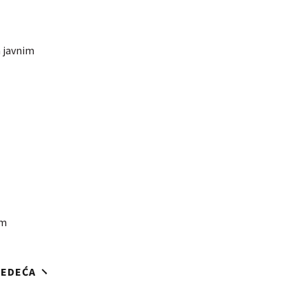
a javnim
im
JEDEĆA