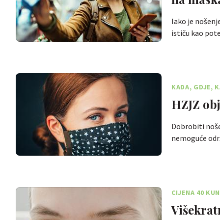
Iako je nošen
ističu kao pot
KADA, GDJE, 
HZJZ obj
Dobrobiti noše
nemoguće održ
CIJENA 40 KU
Višekrat