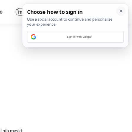
O
Sign in with Google
titnih maski