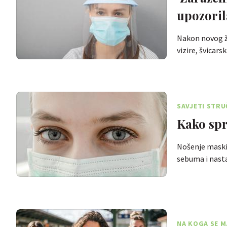
upozoril
Nakon novog žar
vizire, švicar
SAVJETI STR
Kako spri
Nošenje maski 
sebuma i nast
NA KOGA SE M