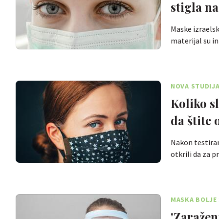
stigla na
Maske izraelsk
materijal su i
NOVA STUDIJ
Koliko slojeva trebaju imati mask
da štite 
Nakon testiranj
otkrili da za p
MASKA BOLJE 
'Zaraženi