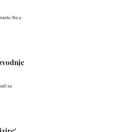
maski. No u
vači su
zire',