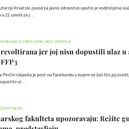
Jutarnji Hrvatski zavod za javno zdravstvo uputio je voditeljima slu
 u 21 zavod za j…
ĐU MASKI S VENTILOM I BEZ VENTILA
evoltirana jer joj nisu dopustili ulaz u 
 FFP3
 Perčin objavila je post na Facebooku u kojem se žali što joj osobl
 dopustilo ul…
 ŽIVOTINJE!
narskog fakulteta upozoravaju: Režite g
ma, predstavljaju …