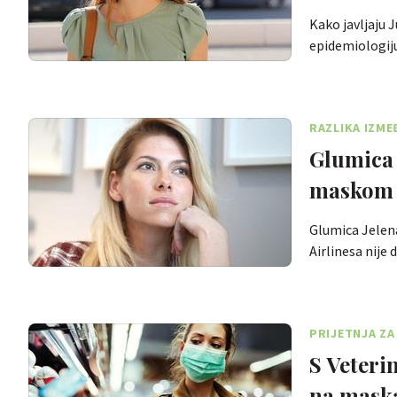
Kako javljaju 
epidemiologiju
RAZLIKA IZME
Glumica r
maskom
Glumica Jelena
Airlinesa nije
PRIJETNJA ZA
S Veteri
na maska