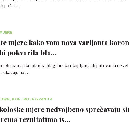
nih počet…
 MJERE
e mjere kako vam nova varijanta koron
 bi pokvarila bla…
eđu nama tko planira blagdanska okupljanja ili putovanja ne želi
ice ukazuju na …
DOWN, KONTROLA GRANICA
ološke mjere nedvojbeno sprečavaju ši
prema rezultatima is…