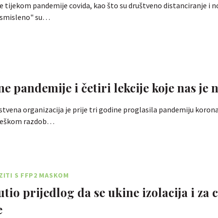
 tijekom pandemije covida, kao što su društveno distanciranje i 
vosmisleno" su…
S
e pandemije i četiri lekcije koje nas je 
stvena organizacija je prije tri godine proglasila pandemiju korona
o teškom razdob…
AZITI S FFP2 MASKOM
tio prijedlog da se ukine izolacija i za 
e