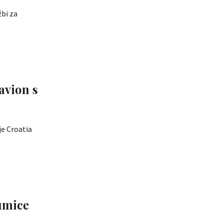
žbi za
avion s
je Croatia
umice