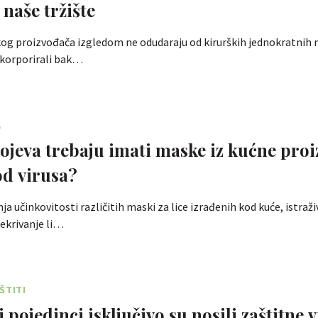
 naše tržište
og proizvođača izgledom ne odudaraju od kirurških jednokratnih 
nkorporirali bak…
A
e iz kućne proizvodnje
od virusa?
a učinkovitosti različitih maski za lice izrađenih kod kuće, istraži
rekrivanje li…
ŠTITI
 pojedinci isključivo su nosili zaštitne vi