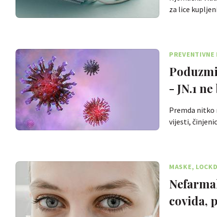
za lice kuplje
PREVENTIVNE
Poduzmit
- JN.1 ne
Premda nitko m
vijesti, činjen
MASKE, LOCK
Nefarmak
covida, 