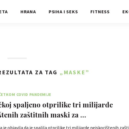
ETA
HRANA
PSIHA I SEKS
FITNESS
EK
EZULTATA ZA TAG
„MASKE”
ČETKOM COVID PANDEMIJE
koj spaljeno otprilike tri milijarde
štenih zaštitnih maski za …
je objavila da je spalila otprilike tri milijarde neiskorištenih zaš