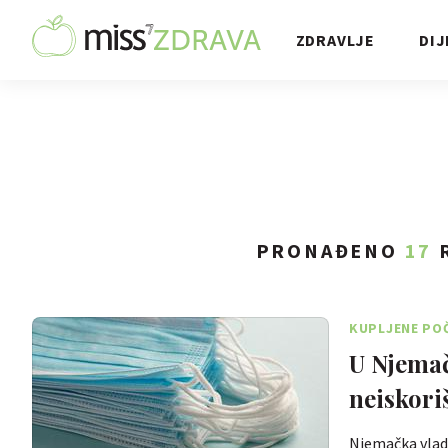
ZDRAVLJE
DIJ
PRONAĐENO
17
R
KUPLJENE PO
U Njemač
neiskori
Njemačka vlada 