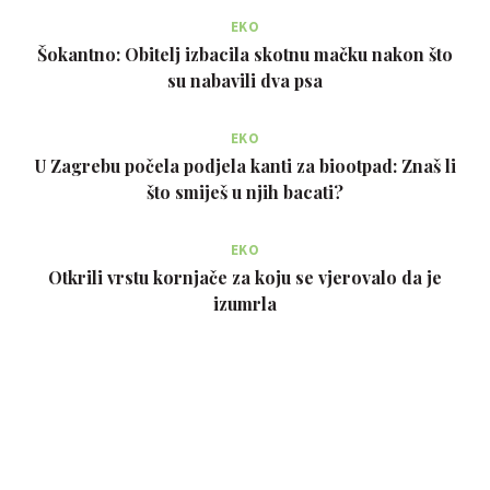
EKO
Šokantno: Obitelj izbacila skotnu mačku nakon što
su nabavili dva psa
EKO
U Zagrebu počela podjela kanti za biootpad: Znaš li
što smiješ u njih bacati?
EKO
Otkrili vrstu kornjače za koju se vjerovalo da je
izumrla