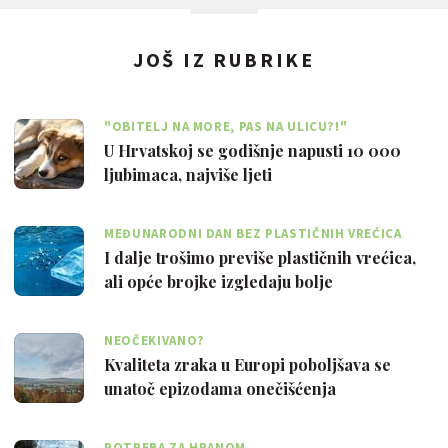
JOŠ IZ RUBRIKE
"OBITELJ NA MORE, PAS NA ULICU?!"
U Hrvatskoj se godišnje napusti 10 000
ljubimaca, najviše ljeti
MEĐUNARODNI DAN BEZ PLASTIČNIH VREĆICA
I dalje trošimo previše plastičnih vrećica,
ali opće brojke izgledaju bolje
NEOČEKIVANO?
Kvaliteta zraka u Europi poboljšava se
unatoč epizodama onečišćenja
POTREBA ZA HRANOM