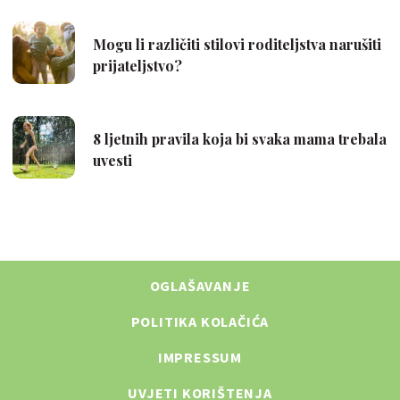
OGLAŠAVANJE
POLITIKA KOLAČIĆA
IMPRESSUM
UVJETI KORIŠTENJA