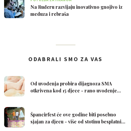
Na Ruđeru razvijaju inovativno gnojivo iz
meduza i rebraša