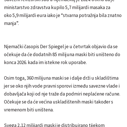
ministarstvo zdravstva kupilo 5,7 milijardi masaka za
oko 5,9 milijardi eura iako je “stvarna potražnja bila znatno
manja”.
Njemački časopis Der Spiegel je u četvrtak objavio da se
očekuje da će dodatnih 85 milijuna maski biti uništeno do
konca 2026. kada im istekne rok uporabe.
Osim toga, 360 milijuna maski se i dalje drži u skladištima
jer se oko njih vode pravni sporovi između savezne vlade i
dobavljača koji od nje traže da podmiri neplaćene račune.
Očekuje se da će većina uskladištenih maski također s
vremenom biti uništena.
Svega 2,12 milijardi maski je distribuirano tijekom