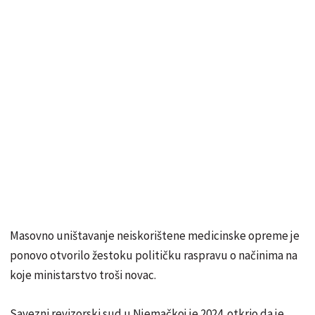
Masovno uništavanje neiskorištene medicinske opreme je
ponovo otvorilo žestoku političku raspravu o načinima na
koje ministarstvo troši novac.
Savezni revizorski sud u Njemačkoj je 2024. otkrio da je