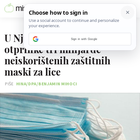
09. VELJAČE 2026.
U Njemačkoj spaljeno
Sign in with Google
otprilike tri milijarde
neiskorištenih zaštitnih
maski za lice
PIŠE
HINA/DPA/BENJAMIN MIHOCI