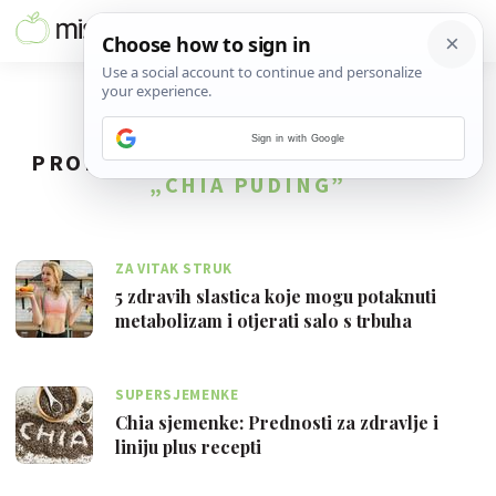
Sign in with Google
PRONAĐENO
10
REZULTATA ZA TAG
„CHIA PUDING”
ZA VITAK STRUK
5 zdravih slastica koje mogu potaknuti
metabolizam i otjerati salo s trbuha
SUPERSJEMENKE
Chia sjemenke: Prednosti za zdravlje i
liniju plus recepti