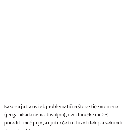
Kako su jutra uvijek problematična što se tiče vremena
(jer ga nikada nema dovoljno), ove doručke možeš
prirediti i noć prije, a ujutro će ti oduzeti tek par sekundi