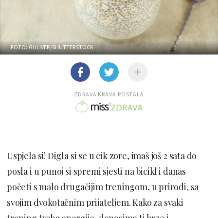
FOTO: GULIVER/SHUTTERSTOCK
ZDRAVA KRAVA POSTALA
Uspjela si! Digla si se u cik zore, imaš još 2 sata do
posla i u punoj si spremi sjesti na bicikl i danas
početi s malo drugačijim treningom, u prirodi, sa
svojim dvokotačnim prijateljem. Kako za svaki
trening treba energije, donosimo ti brze i