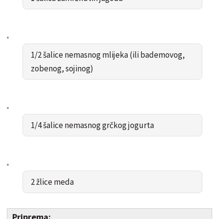
1/2 šalice nemasnog mlijeka (ili bademovog,
zobenog, sojinog)
1/4 šalice nemasnog grčkog jogurta
2 žlice meda
Priprema: