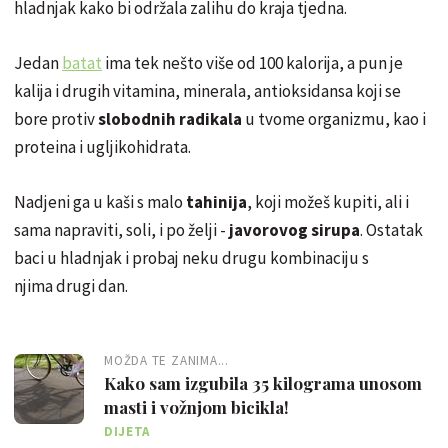
hladnjak kako bi održala zalihu do kraja tjedna.
Jedan
batat
ima tek nešto više od 100 kalorija, a pun je
kalija i drugih vitamina, minerala, antioksidansa koji se
bore protiv
slobodnih radikala
u tvome organizmu, kao i
proteina i ugljikohidrata.
Nadjeni ga u kaši s malo
tahinija
, koji možeš kupiti, ali i
sama napraviti, soli, i po želji -
javorovog sirupa
. Ostatak
baci u hladnjak i probaj neku drugu kombinaciju s
njima drugi dan.
MOŽDA TE ZANIMA...
Kako sam izgubila 35 kilograma unosom
masti i vožnjom bicikla!
DIJETA