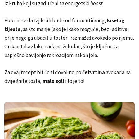
iz kruha koji su zaduženi za energetski
boost
.
Pobrini se da taj kruh bude od fermentiranog,
kiselog
tijesta
, sa što manje (ako je ikako moguće, bez) aditiva,
prije nego ga ubaciš u toster i razmažeš avokado po njemu.
On kao takav lako pada na želudac, što je ključno za
uspješno bavljenje rekreacijom nakon jela.
Za ovaj recept bit će ti dovoljno po
četvrtina
avokada na
dvije šnite tosta,
malo soli
i to je to!