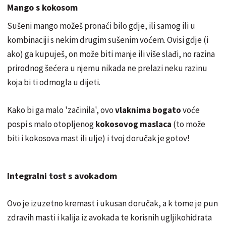
Mango s kokosom
Sušeni mango možeš pronaći bilo gdje, ili samog ili u
kombinaciji s nekim drugim sušenim voćem. Ovisi gdje (i
ako) ga kupuješ, on može biti manje ili više slađi, no razina
prirodnog šećera u njemu nikada ne prelazi neku razinu
koja bi ti odmogla u dijeti.
Kako bi ga malo 'začinila', ovo
vlaknima bogato
voće
pospi s malo otopljenog
kokosovog maslaca
(to može
biti i kokosova mast ili ulje) i tvoj doručak je gotov!
Integralni tost s avokadom
Ovo je izuzetno kremast i ukusan doručak, a k tome je pun
zdravih masti i kalija iz avokada te korisnih ugljikohidrata