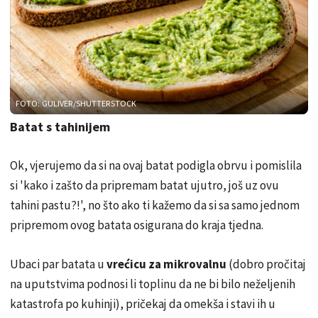
FOTO: GULIVER/SHUTTERSTOCK
Batat s tahinijem
Ok, vjerujemo da si na ovaj batat podigla obrvu i pomislila
si 'kako i zašto da pripremam batat ujutro, još uz ovu
tahini pastu?!', no što ako ti kažemo da si sa samo jednom
pripremom ovog batata osigurana do kraja tjedna.
Ubaci par batata u
vrećicu za mikrovalnu
(dobro pročitaj
na uputstvima podnosi li toplinu da ne bi bilo neželjenih
katastrofa po kuhinji), pričekaj da omekša i stavi ih u