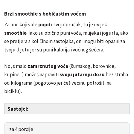
Brzi smoothie s bobičastim voćem
Za one koji vole
popiti
svoj doručak, tu je uvijek
smoothie
. Iako su obično puni voća, mlijeka i jogurta, ako
se pretjera s količinom sastojaka, oni mogu biti opasni za
tvoju dijetu jer su puni kalorija i voćnog šećera.
No, s malo
zamrznutog voća
(šumskog, borovnice,
kupine...) možeš napraviti
svoju jutarnju dozu
bez straha
od kilograma (pogotovo jer ćeš većinu potrošiti na
biciklu).
Sastojci:
za 4 porcije