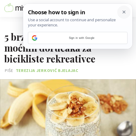
23. LISTOPADA 2017.
5 brzih, jednostavnih i
Sign in with Google
moćnih doručaka za
bicikliste rekreativce
PIŠE
TEREZIJA JERKOVIĆ BJELAJAC