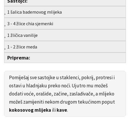
Sastojci:
1 šalica bademovog mlijeka
3 - 4 žlice chia sjemenki
1 žličica vanilije
1 - 2 žlice meda
Priprema:
Pomiješaj sve sastojke u staklenci, pokrij, protresi i
ostavi u hladnjaku preko noći. Ujutro mu možeš
dodati voće, orašide, začine, zaslađivače, a mlijeko
možeš zamijeniti nekom drugom tekućinom poput
kokosovog mlijeka
ili
kave
.