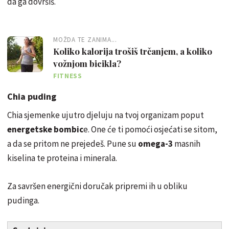
da ga dovršiš.
MOŽDA TE ZANIMA...
Koliko kalorija trošiš trčanjem, a koliko
vožnjom bicikla?
FITNESS
Chia puding
Chia sjemenke ujutro djeluju na tvoj organizam poput
energetske bombic
e. One će ti pomoći osjećati se sitom,
a da se pritom ne prejedeš. Pune su
omega-3
masnih
kiselina te proteina i minerala.
Za savršen energični doručak pripremi ih u obliku
pudinga.