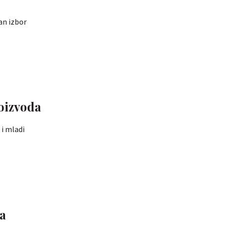
an izbor
roizvoda
 i mladi
za