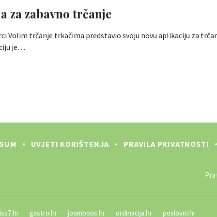
ja za zabavno trčanje
rci Volim trčanje trkačima predstavio svoju novu aplikaciju za trčan
ciju je…
SSUM
UVJETI KORIŠTENJA
PRAVILA PRIVATNOSTI
Prat
iss7.hr
gastro.hr
joomboos.hr
ordinacija.hr
poslovni.hr