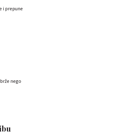
ve i prepune
 brže nego
ribu