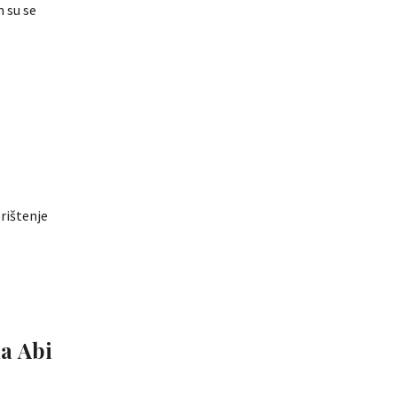
m su se
rištenje
ma Abi