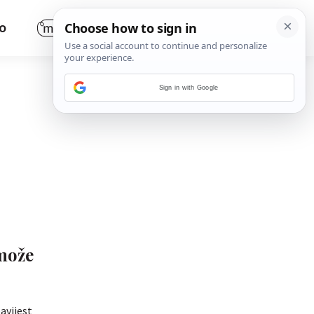
O
Sign in with Google
može
avijest