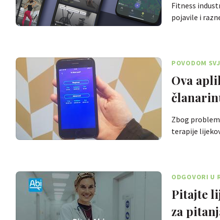
Fitness indust
pojavile i raz
POVODOM SVJ
Ova apli
članarin
Zbog problema
terapije lijek
ODGOVORI U 
Pitajte 
za pitanj