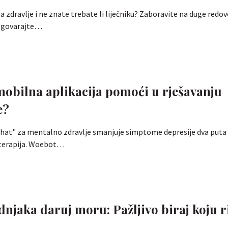
a zdravlje i ne znate trebate li liječniku? Zaboravite na duge redo
azgovarajte…
mobilna aplikacija pomoći u rješavanju
e?
 chat" za mentalno zdravlje smanjuje simptome depresije dva puta
 terapija. Woebot…
njaka daruj moru: Pažljivo biraj koju 