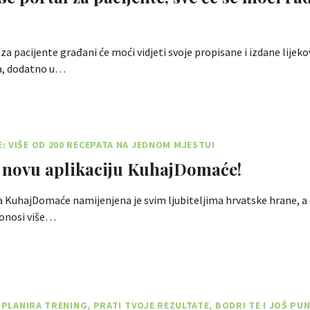
a pacijente građani će moći vidjeti svoje propisane i izdane lijeko
a, dodatno u…
 VIŠE OD 200 RECEPATA NA JEDNOM MJESTU!
 novu aplikaciju KuhajDomaće!
a KuhajDomaće namijenjena je svim ljubiteljima hrvatske hrane, a
 donosi više…
I PLANIRA TRENING, PRATI TVOJE REZULTATE, BODRI TE I JOŠ P