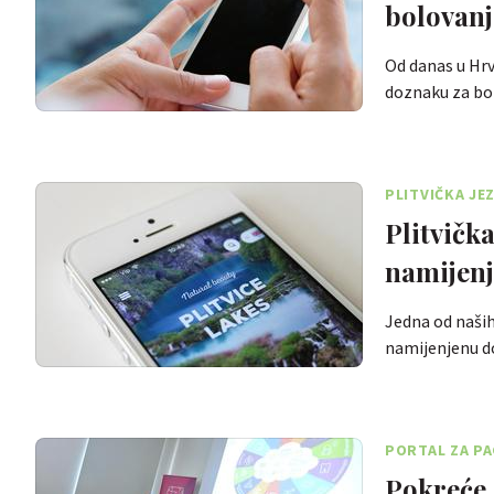
bolovanj
Od danas u Hrv
doznaku za bo
PLITVIČKA JE
Plitvičk
namijenj
Jedna od naših 
namijenjenu 
PORTAL ZA PA
Pokreće s