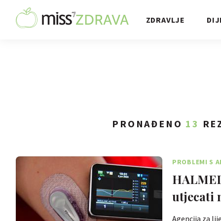
ZDRAVLJE
DIJ
PRONAĐENO
13
REZ
PROBLEMI S 
HALMED 
utjecati
Agencija za li