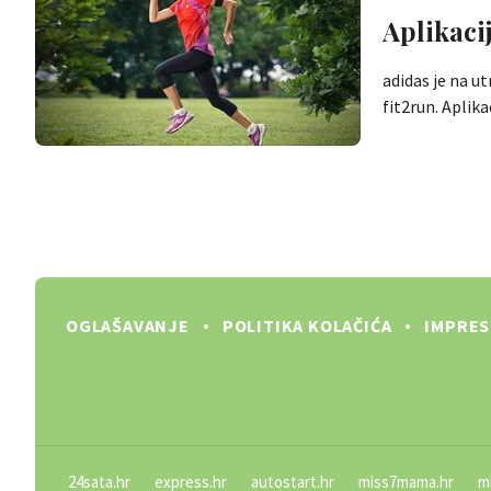
Aplikaci
adidas je na ut
fit2run. Aplika
OGLAŠAVANJE
POLITIKA KOLAČIĆA
IMPRE
24sata.hr
express.hr
autostart.hr
miss7mama.hr
m