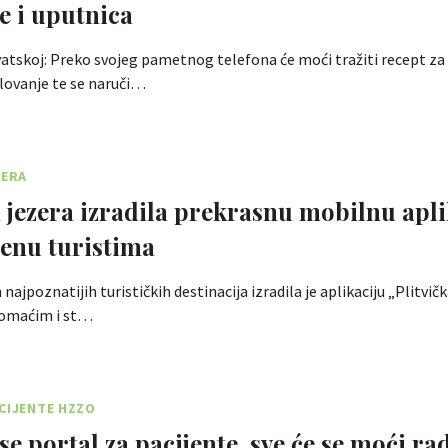
e i uputnica
atskoj: Preko svojeg pametnog telefona će moći tražiti recept za l
lovanje te se naruči…
ZERA
a jezera izradila prekrasnu mobilnu apli
enu turistima
najpoznatijih turističkih destinacija izradila je aplikaciju „Plitvič
domaćim i st…
CIJENTE HZZO
e portal za pacijente, sve će se moći rad