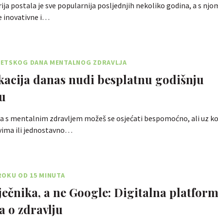
rija postala je sve popularnija posljednjih nekoliko godina, a s njo
ne inovativne i…
ETSKOG DANA MENTALNOG ZDRAVLJA
kacija danas nudi besplatnu godišnju
u
 s mentalnim zdravljem možeš se osjećati bespomoćno, ali uz ko
ovima ili jednostavno…
ROKU OD 15 MINUTA
liječnika, a ne Google: Digitalna platfor
a o zdravlju