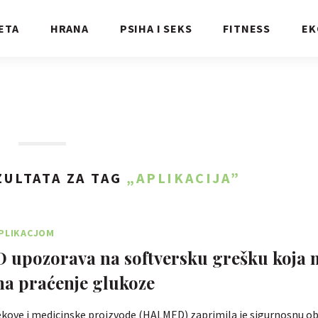
ETA
HRANA
PSIHA I SEKS
FITNESS
EK
ULTATA ZA TAG
„APLIKACIJA”
APLIKACJOM
upozorava na softversku grešku koja 
 na praćenje glukoze
jekove i medicinske proizvode (HALMED) zaprimila je sigurnosnu ob