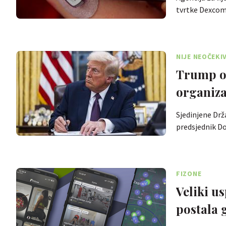
tvrtke Dexcom
NIJE NEOČEKI
Trump od
organiza
Sjedinjene Drža
predsjednik D
FIZONE
Veliki u
postala 