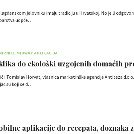
 blagdanskom jelovniku imaju tradiciju u Hrvatskoj. No je li odgovor
ribarstva uopće…
IRNICE MIDWAY APLIKACIJA
 klika do ekološki uzgojenih domaćih p
ć i Tomislav Horvat, vlasnica marketinške agencije Antiteza d.o.o.
jac su koji se d…
bilne aplikacije do recepata, doznaka 