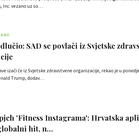
, Inc. vezano uz so…
VANO
lučio: SAD se povlači iz Svjetske zdrav
cije
ve izaći će iz Svjetske zdravstvene organizacije, rekao je u ponedj
onald Trump, dodav…
spjeh 'Fitness Instagrama': Hrvatska apl
globalni hit, n…