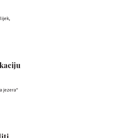
ijek,
kaciju
ka jezera“
iti