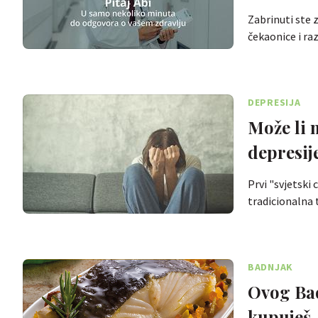
Zabrinuti ste z
čekaonice i r
DEPRESIJA
Može li 
depresij
Prvi "svjetski
tradicionalna
BADNJAK
Ovog Bad
kupuješ