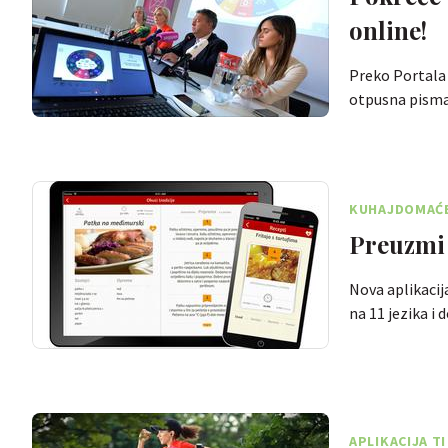
online!
Preko Portala z
otpusna pism
KUHAJDOMAĆE:
Preuzmi
Nova aplikacij
na 11 jezika i
APLIKACIJA T