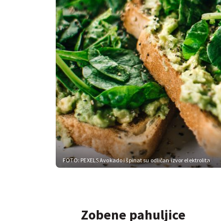
FOTO: PEXELS
Avokado i špinat su odličan izvor elektrolita
Zobene pahuljice