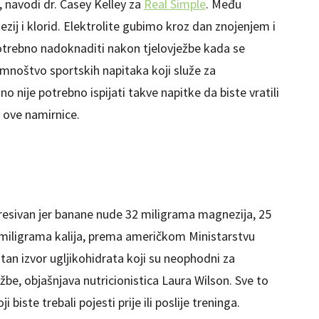
, navodi dr. Casey Kelley za
Real Simple
. Među
nezij i klorid. Elektrolite gubimo kroz dan znojenjem i
otrebno nadoknaditi nakon tjelovježbe kada se
 mnoštvo sportskih napitaka koji služe za
no nije potrebno ispijati takve napitke da biste vratili
i ove namirnice.
resivan jer banane nude 32 miligrama magnezija, 25
 miligrama kalija, prema američkom Ministarstvu
tan izvor ugljikohidrata koji su neophodni za
žbe, objašnjava nutricionistica Laura Wilson. Sve to
iste trebali pojesti prije ili poslije treninga.