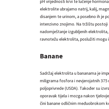
pH vrijednosti krvi te lučenje hormona
elektrolite ubrajamo natrij, kalij, mag
disanjem te urinom, a posebno ih je p
intenzivno znojimo. Na tržištu postoji
nadomještanje izgubljenih elektrolita, 
ravnotežu elektrolita, poslužiti mogu 
Banane
Sadržaj elektrolita u bananama je imp
miligrama fosfora i nevjerojatnih 375
poljoprivrede (USDA). Također su izvrs
oporavak tijela i mozga nakon tjelovje
čini banane odličnim međuobrokom koji b