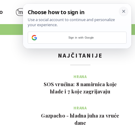
O
Sign in with Google
NAJČITANIJE
HRANA
SOS vrućina: 8 namirnica koje
hlade i 7 koje zagrijavaju
HRANA
Gazpacho - hladna juha za vruće
dane