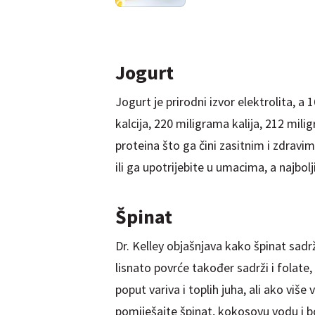
Jogurt
Jogurt je prirodni izvor elektrolita, 
kalcija, 220 miligrama kalija, 212 mili
proteina što ga čini zasitnim i zdra
ili ga upotrijebite u umacima, a najbol
Špinat
Dr. Kelley objašnjava kako špinat sadrž
lisnato povrće također sadrži i folate, ž
poput variva i toplih juha, ali ako više 
pomiješajte špinat, kokosovu vodu i b