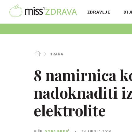
ZDRAVLJE
DIJ
HRANA
8 namirnica k
nadoknaditi i
elektrolite
PIŠE
DORA BRKIĆ
24. LIPNJA 2026.