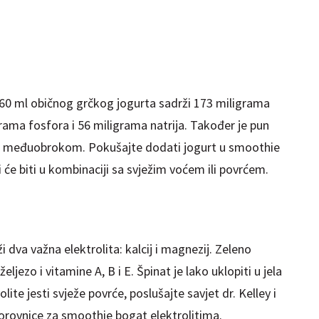
a 160 ml običnog grčkog jogurta sadrži 173 miligrama
grama fosfora i 56 miligrama natrija. Također je pun
vim međuobrokom. Pokušajte dodati jogurt u smoothie
ji će biti u kombinaciji sa svježim voćem ili povrćem.
i dva važna elektrolita: kalcij i magnezij. Zeleno
eljezo i vitamine A, B i E. Špinat je lako uklopiti u jela
volite jesti svježe povrće, poslušajte savjet dr. Kelley i
orovnice za smoothie bogat elektrolitima.