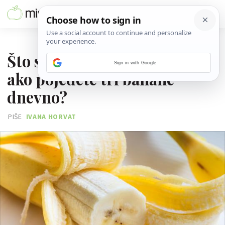
27. PROSINCA 2025.
Što se događa vašem tijelu
Sign in with Google
ako pojedete tri banane
dnevno?
PIŠE
IVANA HORVAT