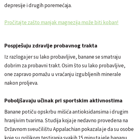
depresije i drugih poremećaja.
Pročitajte zašto manjak magnezija može biti koban!
Pospješuju zdravlje probavnog trakta
Iz razloga jer su lako probavljive, banane se smatraju
dobrim za probavni trakt. Osim što su lako probavljive,
one zapravo pomažu u vraćanju izgubljenih minerale
nakon proljeva.
Poboljšavaju učinak pri sportskim aktivnostima
Banane potiču opskrbu mišića antioksidansima i drugim
hranjivim tvarima. Studija koja je nedavno provedena na
Državnom sveučilištu Appalachian pokazala je da su osobe
koje su prilikom testiranja svakih 15 minuta jele bananu