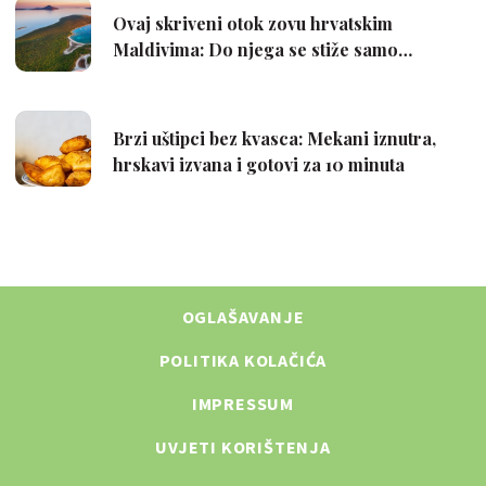
OGLAŠAVANJE
POLITIKA KOLAČIĆA
IMPRESSUM
UVJETI KORIŠTENJA