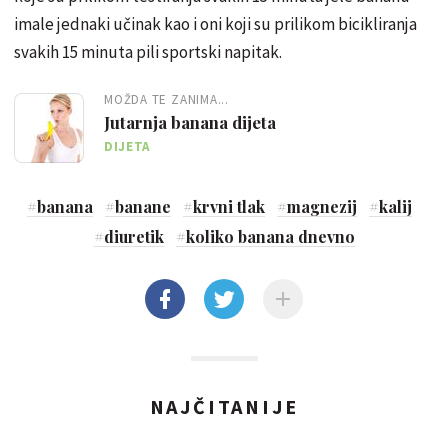
imale jednaki učinak kao i oni koji su prilikom bicikliranja
svakih 15 minuta pili sportski napitak.
MOŽDA TE ZANIMA...
Jutarnja banana dijeta
DIJETA
#
banana
#
banane
#
krvni tlak
#
magnezij
#
kalij
#
diuretik
#
koliko banana dnevno
NAJČITANIJE