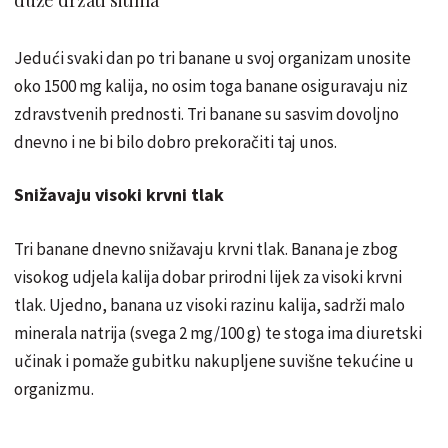
Jedući svaki dan po tri banane u svoj organizam unosite
oko 1500 mg kalija, no osim toga banane osiguravaju niz
zdravstvenih prednosti. Tri banane su sasvim dovoljno
dnevno i ne bi bilo dobro prekoračiti taj unos.
Snižavaju visoki krvni tlak
Tri banane dnevno snižavaju krvni tlak. Banana je zbog
visokog udjela kalija dobar prirodni lijek za visoki krvni
tlak. Ujedno, banana uz visoki razinu kalija, sadrži malo
minerala natrija (svega 2 mg/100 g) te stoga ima diuretski
učinak i pomaže gubitku nakupljene suvišne tekućine u
organizmu.