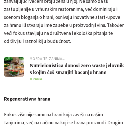
zahvaljujući većem broju žena u njoj. Ne samo da su
zastupljenije u vrhunskim restoranima, već dominiraju i
scenom bloganja o hrani, osnivaju inovativne start-upove
za hranu ili stvaraju ime za sebe u proizvodnji vina. Također
veći fokus stavljaju na društvena i ekološka pitanja te
održiviju i raznolikiju budućnost.
MOŽDA TE ZANIMA...
Nutricionistica donosi zero waste jelovnik
s kojim ćeš smanjiti bacanje hrane
HRANA
Regenerativna hrana
Fokus više nije samo na hrani koja završi na našim
tanjurima, već na načinu na koji se hrana proizvodi. Drugim