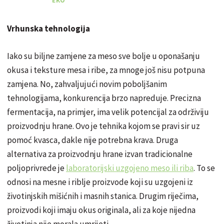
EKO
Vrhunska tehnologija
Iako su biljne zamjene za meso sve bolje u oponašanju
okusa i teksture mesa i ribe, za mnoge još nisu potpuna
zamjena. No, zahvaljujući novim poboljšanim
tehnologijama, konkurencija brzo napreduje. Precizna
fermentacija, na primjer, ima velik potencijal za održiviju
proizvodnju hrane. Ovo je tehnika kojom se pravi sir uz
pomoć kvasca, dakle nije potrebna krava. Druga
alternativa za proizvodnju hrane izvan tradicionalne
poljoprivrede je
laboratorijski uzgojeno meso
ili riba
. To se
odnosi na mesne i riblje proizvode koji su uzgojeni iz
životinjskih mišićnih i masnih stanica. Drugim riječima,
proizvodi koji imaju okus originala, ali za koje nijedna
životinja nije morala umrijeti.