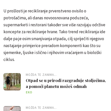
U prošlosti je recikliranje prvenstveno ovisilo o
potrošačima, ali danas novoosnovana poduzeća,
supermarketi i restorani također sve više razvijaju održive
koncepte za recikliranje hrane. Tako trend recikliranja ide
dalje pa je osim smanjivanja otpada, cilj spriječiti njegovo
nastajanje primjerice preradom komponenti kao što su
sjemenke, ljuske i slično i njihovim vraćanjem u biološki
ciklus.
MOŽDA TE ZANIMA...
Otpad se u prirodi razgrađuje stoljećima,
a pomoći planetu možeš odmah
EKO
MOŽDA TE ZANIMA...