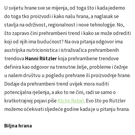
U svijetu hrane sve se mijenja, od toga što i kada jedemo
do toga tko proizvodi i kako našu hrana, a naglasak se
stavlja na održivost, regionalnost i nove tehnologije. No,
što zapravo čini prehrambeni trend i kako se može odrediti
koji od njih ima budućnost? Na ova pitanja odgovor ima
austrijska nutricionistica i istraživačica prehrambenih
trendova
Hanni Rützler
koja prehrambene trendove
definira kao odgovor na trenutne želje, probleme i čežnje
u našem društvu u pogledu prehrane ili proizvodnje hrane.
Dodaje da prehrambeni trend uvijek mora nuditi
potencijalna rješenja, a ako to ne čini, radi se samo o
kratkotrajnoj pojavi piše
Ktchn Rebel
. Evo što po Rützler
možemo očekivati sljedeće godine kada je u pitanju hrana.
Biljna hrana