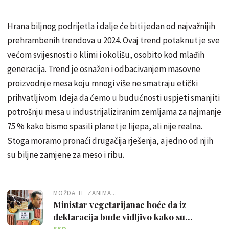
Hrana biljnog podrijetla i dalje će biti jedan od najvažnijih
prehrambenih trendova u 2024. Ovaj trend potaknut je sve
većom svijesnosti o klimi i okolišu, osobito kod mlađih
generacija. Trend je osnažen i odbacivanjem masovne
proizvodnje mesa koju mnogi više ne smatraju etički
prihvatljivom. Ideja da ćemo u budućnosti uspjeti smanjiti
potrošnju mesa u industrijaliziranim zemljama za najmanje
75 % kako bismo spasili planet je lijepa, ali nije realna.
Stoga moramo pronaći drugačija rješenja, a jedno od njih
su biljne zamjene za meso i ribu.
MOŽDA TE ZANIMA...
Ministar vegetarijanac hoće da iz
deklaracija bude vidljivo kako su
uzgojene životinje