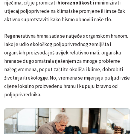
riječima, cilj je promicati
bioraznolikost
i minimizirati
utjecaj poljoprivrede na klimatske promjene ili im se čak
aktivno suprotstaviti kako bismo obnovili naše tlo.
Regenerativna hrana sada se natječe s organskom hranom.
Iako je udio ekološkog poljoprivrednog zemljišta i
organskih proizvoda još uvijek relativno mali, organska
hrana se dugo smatrala rješenjem za mnoge probleme
našeg vremena, poput zaštite okoliša i klime, dobrobiti
životinja ili ekologije. No, vremena se mijenjaju pa ljudi više
cijene lokalno proizvedenu hranu i kupuju izravno od
poljoprivrednika.