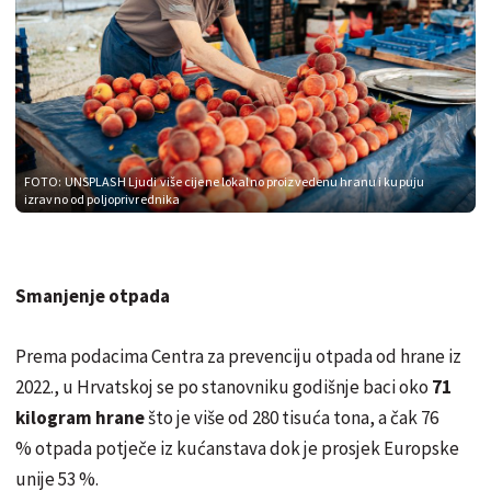
FOTO: UNSPLASH
Ljudi više cijene lokalno proizvedenu hranu i kupuju
izravno od poljoprivrednika
Smanjenje otpada
Prema podacima Centra za prevenciju otpada od hrane iz
2022., u Hrvatskoj se po stanovniku godišnje baci oko
71
kilogram hrane
što je više od 280 tisuća tona, a čak 76
% otpada potječe iz kućanstava dok je prosjek Europske
unije 53 %.