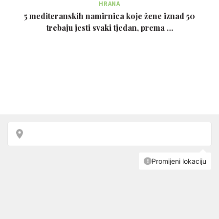
HRANA
5 mediteranskih namirnica koje žene iznad 50
trebaju jesti svaki tjedan, prema …