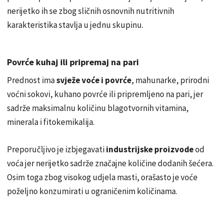
nerijetko ih se zbog sličnih osnovnih nutritivnih
karakteristika stavlja u jednu skupinu.
Povrće kuhaj ili pripremaj na pari
Prednost ima
svježe voće i povrće
, mahunarke, prirodni
voćni sokovi, kuhano povrće ili pripremljeno na pari, jer
sadrže maksimalnu količinu blagotvornih vitamina,
minerala i fitokemikalija.
Preporučljivo je izbjegavati
industrijske proizvode
od
voća jer nerijetko sadrže značajne količine dodanih šećera.
Osim toga zbog visokog udjela masti, orašasto je voće
poželjno konzumirati u ograničenim količinama.