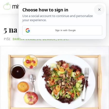
25. SIJEČNJA 2011.
5 na dan – svaki dan!
Sign in with Google
PIŠE
DARIJA VRANEŠIĆ BENDER, DR.SC.