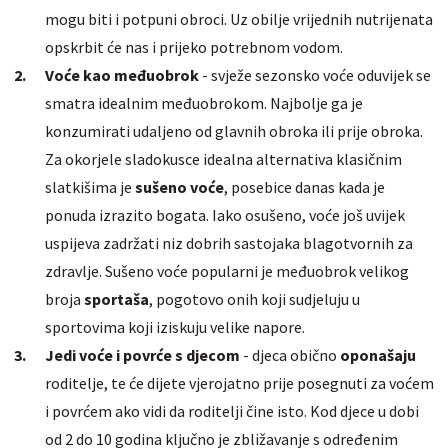
mogu biti i potpuni obroci. Uz obilje vrijednih nutrijenata
opskrbit će nas i prijeko potrebnom vodom.
Voće kao međuobrok
- svježe sezonsko voće oduvijek se
smatra idealnim međuobrokom. Najbolje ga je
konzumirati udaljeno od glavnih obroka ili prije obroka.
Za okorjele sladokusce idealna alternativa klasičnim
slatkišima je
sušeno voće
, posebice danas kada je
ponuda izrazito bogata. Iako osušeno, voće još uvijek
uspijeva zadržati niz dobrih sastojaka blagotvornih za
zdravlje. Sušeno voće popularni je međuobrok velikog
broja
sportaša
, pogotovo onih koji sudjeluju u
sportovima koji iziskuju velike napore.
Jedi voće i povrće s djecom
- djeca obično
oponašaju
roditelje, te će dijete vjerojatno prije posegnuti za voćem
i povrćem ako vidi da roditelji čine isto. Kod djece u dobi
od 2 do 10 godina ključno je zbližavanje s određenim