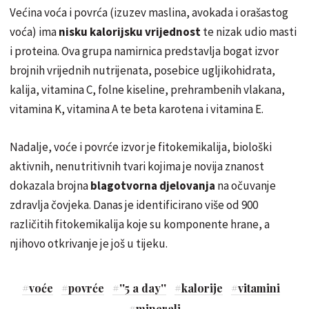
Većina voća i povrća (izuzev maslina, avokada i orašastog
voća) ima
nisku kalorijsku vrijednost
te nizak udio masti
i proteina. Ova grupa namirnica predstavlja bogat izvor
brojnih vrijednih nutrijenata, posebice ugljikohidrata,
kalija, vitamina C, folne kiseline, prehrambenih vlakana,
vitamina K, vitamina A te beta karotena i vitamina E.
Nadalje, voće i povrće izvor je fitokemikalija, biološki
aktivnih, nenutritivnih tvari kojima je novija znanost
dokazala brojna
blagotvorna djelovanja
na očuvanje
zdravlja čovjeka. Danas je identificirano više od 900
različitih fitokemikalija koje su komponente hrane, a
njihovo otkrivanje je još u tijeku.
#
voće
#
povrće
#
''5 a day''
#
kalorije
#
vitamini
#
minerali