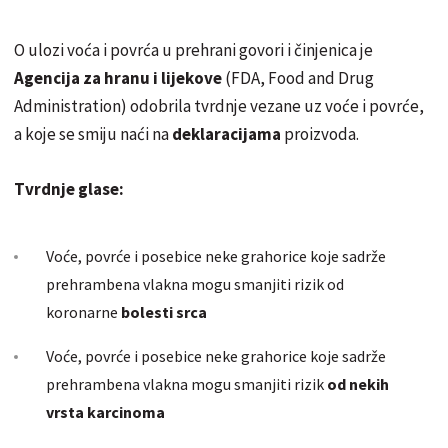
O ulozi voća i povrća u prehrani govori i činjenica je
Agencija za hranu i lijekove
(FDA, Food and Drug
Administration) odobrila tvrdnje vezane uz voće i povrće,
a koje se smiju naći na
deklaracijama
proizvoda.
Tvrdnje glase:
Voće, povrće i posebice neke grahorice koje sadrže
prehrambena vlakna mogu smanjiti rizik od
koronarne
bolesti srca
Voće, povrće i posebice neke grahorice koje sadrže
prehrambena vlakna mogu smanjiti rizik
od nekih
vrsta karcinoma