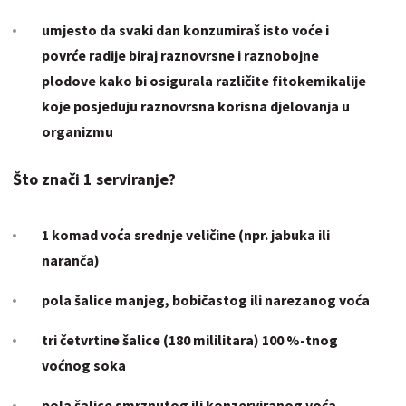
umjesto da svaki dan konzumiraš isto voće i
povrće radije biraj raznovrsne i
raznobojne
plodove
kako bi osigurala različite fitokemikalije
koje posjeduju raznovrsna korisna djelovanja u
organizmu
Što znači 1 serviranje?
1 komad voća
srednje veličine
(npr. jabuka ili
naranča)
pola šalice manjeg, bobičastog ili narezanog voća
tri četvrtine šalice (180 mililitara) 100 %-tnog
voćnog soka
pola šalice smrznutog ili konzerviranog voća