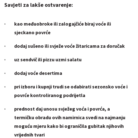
Savjeti za lakše ostvarenje:
kao
međuobroke
ili zalogajčiće biraj voće ili
sjeckano povrće
dodaj sušeno ili svježe voće
žitaricama
za doručak
uz sendvič ili pizzu uzmi salatu
dodaj voće
desertima
pri izboru i kupnji trudi se odabirati
sezonsko voće
i
povrće kontroliranog podrijetla
prednost daj unosu svježeg voća i povrća, a
termičku obradu ovih namirnica svedi na najmanju
moguću mjeru kako bi ograničila gubitak njihovih
vrijednih tvari