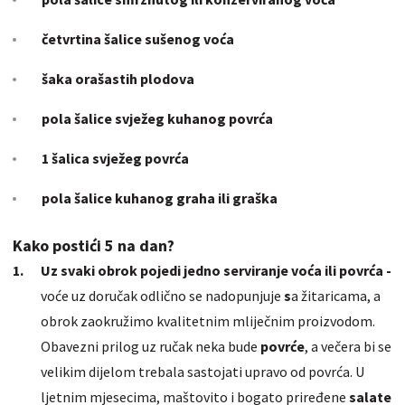
četvrtina šalice sušenog voća
šaka
orašastih plodova
pola šalice svježeg kuhanog povrća
1 šalica svježeg povrća
pola šalice
kuhanog graha ili
graška
Kako postići 5 na dan?
Uz svaki obrok pojedi jedno serviranje voća ili povrća -
voće uz doručak odlično se nadopunjuje
s
a žitaricama, a
obrok zaokružimo kvalitetnim mliječnim proizvodom.
Obavezni prilog uz ručak neka bude
povrće
, a večera bi se
velikim dijelom trebala sastojati upravo od povrća. U
ljetnim mjesecima, maštovito i bogato priređene
salate