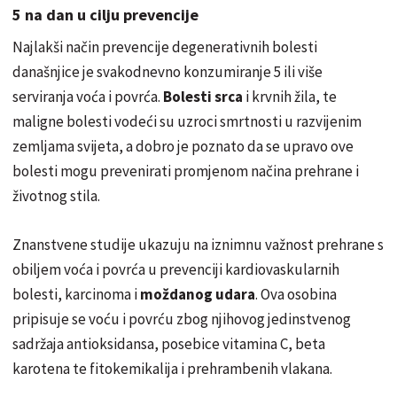
5 na dan u cilju prevencije
Najlakši način prevencije degenerativnih bolesti
današnjice je svakodnevno konzumiranje 5 ili više
serviranja voća i povrća.
Bolesti srca
i krvnih žila, te
maligne bolesti vodeći su uzroci smrtnosti u razvijenim
zemljama svijeta, a dobro je poznato da se upravo ove
bolesti mogu prevenirati promjenom načina prehrane i
životnog stila.
Znanstvene studije ukazuju na iznimnu važnost prehrane s
obiljem voća i povrća u prevenciji kardiovaskularnih
bolesti, karcinoma i
moždanog udara
. Ova osobina
pripisuje se voću i povrću zbog njihovog jedinstvenog
sadržaja antioksidansa, posebice vitamina C, beta
karotena te fitokemikalija i prehrambenih vlakana.