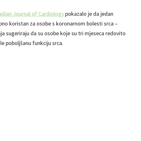
adian Journal of Cardiology
pokazalo je da jedan
bno koristan za osobe s koronarnom bolesti srca –
nja sugeriraju da su osobe koje su tri mjeseca redovito
ile poboljšanu funkciju srca.