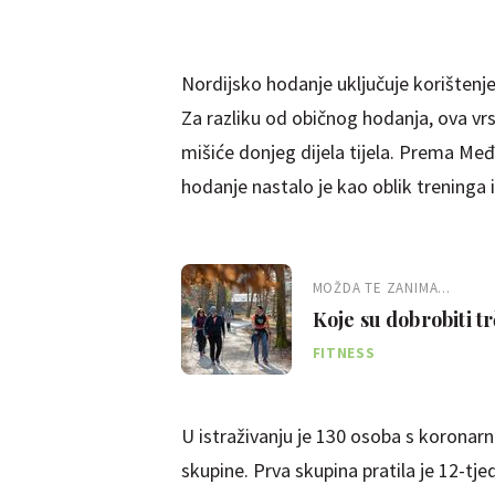
Nordijsko hodanje uključuje korištenj
Za razliku od običnog hodanja, ova vrst
mišiće donjeg dijela tijela. Prema Međ
hodanje nastalo je kao oblik treninga i
MOŽDA TE ZANIMA...
Koje su dobrobiti t
FITNESS
U istraživanju je 130 osoba s koronar
skupine. Prva skupina pratila je 12-tj