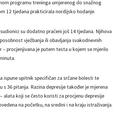
jednom programu treninga umjerenog do snažnog
kom 12 tjedana prakticirala nordijsko hodanje.
udionici su dodatno praćeni još 14 tjedana. Njihova
osobnost vježbanja ili obavljanja svakodnevnih
or – procjenjivana je putem testa u kojem se mjerilo
minuta.
da ispune upitnik specifičan za srčane bolesti te
s 36 pitanja. Razina depresije također je mjerena
alata koji se često koristi za procjenu depresije
vedena na početku, na sredini i na kraju istraživanja.