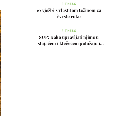
FITNESS
10 vježbi s vlastitom težinom za
čvrste ruke
FITNESS
SUP: Kako upravljati njime u
stajaćem i klečećem položaju i
prednosti za tijelo