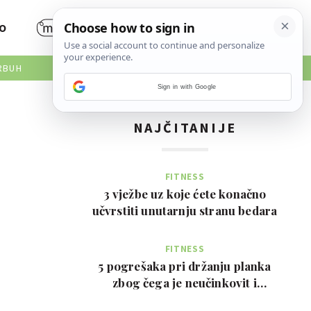
O
RBUH
Sign in with Google
NAJČITANIJE
FITNESS
3 vježbe uz koje ćete konačno
učvrstiti unutarnju stranu bedara
FITNESS
5 pogrešaka pri držanju planka
zbog čega je neučinkovit i
potencijalno bolan