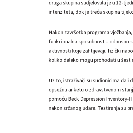
druga skupina sudjelovala je u 12-t
intenziteta, dok je treća skupina tije
Nakon završetka programa vježbanja, s
funkcionalna sposobnost – odnosno sp
aktivnosti koje zahtijevaju fizički nap
koliko daleko mogu prohodati u šest 
Uz to, istraživači su sudionicima dali 
opsežnu anketu o zdravstvenom stanju 
pomoću Beck Depression Inventory-II – 
nakon srčanog udara. Testiranja su pro