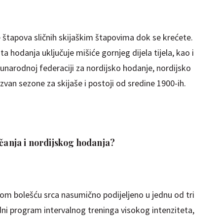
e štapova sličnih skijaškim štapovima dok se krećete.
a hodanja uključuje mišiće gornjeg dijela tijela, kao i
unarodnoj federaciji za nordijsko hodanje, nordijsko
zvan sezone za skijaše i postoji od sredine 1900-ih.
rčanja i nordijskog hodanja?
nom bolešću srca nasumično podijeljeno u jednu od tri
edni program intervalnog treninga visokog intenziteta,