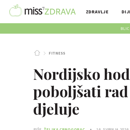
ZDRAVLJE
DIJ
BLIC
FITNESS
Nordijsko ho
poboljšati rad
djeluje
PIŠE
ŽELJKA CRNOGORAC
16. SVIBNJA 2026.