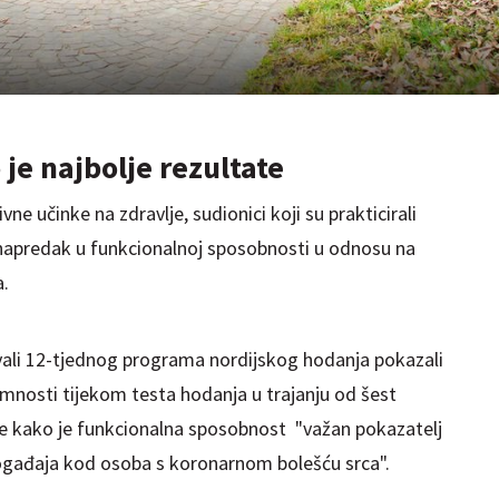
je najbolje rezultate
ivne učinke na zdravlje, sudionici koji su prakticirali
i napredak u funkcionalnoj sposobnosti u odnosu na
a.
žavali 12-tjednog programa nordijskog hodanja pokazali
emnosti tijekom testa hodanja u trajanju od šest
iče kako je funkcionalna sposobnost "važan pokazatelj
događaja kod osoba s koronarnom bolešću srca".