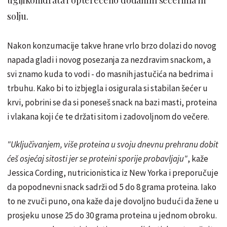
solju.
Nakon konzumacije takve hrane vrlo brzo dolazi do novog
napada gladi i novog posezanja za nezdravim snackom, a
svi znamo kuda to vodi - do masnih jastučića na bedrima i
trbuhu. Kako bi to izbjegla i osigurala si stabilan šećer u
krvi, pobrini se da si poneseš snack na bazi masti, proteina
i vlakana koji će te držati sitom i zadovoljnom do večere.
"Uključivanjem, više proteina u svoju dnevnu prehranu dobit
ćeš osjećaj sitosti jer se proteini sporije probavljaju"
, kaže
Jessica Cording, nutricionistica iz New Yorka i preporučuje
da popodnevni snack sadrži od 5 do 8 grama proteina. Iako
to ne zvuči puno, ona kaže da je dovoljno budući da žene u
prosjeku unose 25 do 30 grama proteina u jednom obroku.