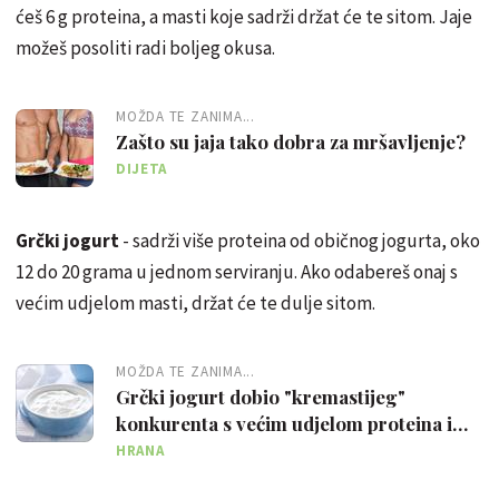
ćeš 6 g proteina, a masti koje sadrži držat će te sitom. Jaje
možeš posoliti radi boljeg okusa.
MOŽDA TE ZANIMA...
Zašto su jaja tako dobra za mršavljenje?
DIJETA
Grčki jogurt
- sadrži više proteina od običnog jogurta, oko
12 do 20 grama u jednom serviranju. Ako odabereš onaj s
većim udjelom masti, držat će te dulje sitom.
MOŽDA TE ZANIMA...
Grčki jogurt dobio "kremastijeg"
konkurenta s većim udjelom proteina i
kalcija
HRANA