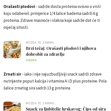
Orašasti plodovi
- sadrže dosta proteina ovisno o vrsti
koju odabereš. primjerice 1/4 šalice badema sadrži 6 g
proteina. Zdrave masnoće i vlakna koje sadrže dat će ti
osjećaj sitosti.
MOŽDA TE ZANIMA...
Brzi tečaj: Orašasti plodovi i njihova
dobrobit za zdravlje
HRANA
Zrnati sir
- iako i nije najuzbudljiviji snack sadrži zdrave
nutrijente poput kalcija i vitamina A i D plus proteine. Pola
šalice zrnatog sira sadrži 13 g proteina.
MOŽDA TE ZANIMA...
Snack za ljubitelje hrskavog: Čips od sira