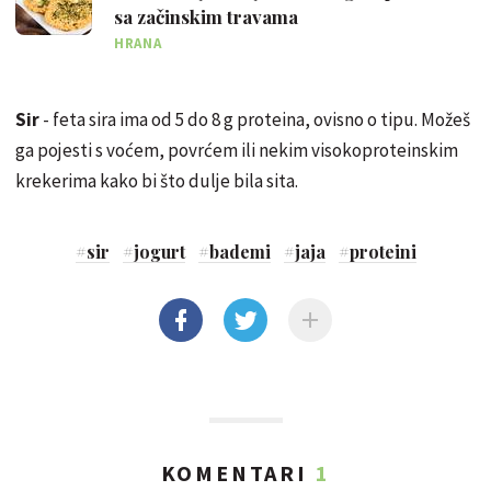
sa začinskim travama
HRANA
Sir
- feta sira ima od 5 do 8 g proteina, ovisno o tipu. Možeš
ga pojesti s voćem, povrćem ili nekim visokoproteinskim
krekerima kako bi što dulje bila sita.
#
sir
#
jogurt
#
bademi
#
jaja
#
proteini
KOMENTARI
1