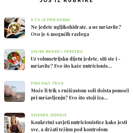
A TO JE PRVI KORAK
Ne jedete ugljikohidrate, a ne mršavite?
Ovo je 6 mogućih razloga
UVIJEK MUDRO I OPREZNO
Uz volumetrijsku dijetu jedete, siti ste i -
mršavite? Evo što kaže nutricionis…
PINK SALT TRICK
Može li trik s ružičastom soli doista pomoći
pri mršavljenju? Evo što stoji iza…
SVJESNO JEDENJE
Konkretni savjeti nutricionistice kako jesti
sve, a držati težinu pod kontrolom