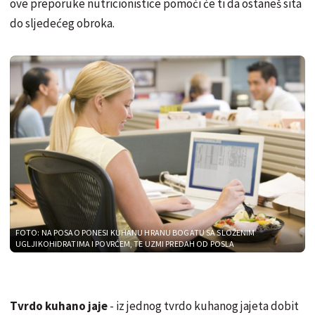
ove preporuke nutricionistice pomoći će ti da ostaneš sita
do sljedećeg obroka.
FOTO: NA POSAO PONESI KUHANU HRANU BOGATU SA SLOŽENIM
UGLJIKOHIDRATIMA I POVRĆEM, TE UZMI PREDAH OD POSLA
Tvrdo kuhano jaje
- iz jednog tvrdo kuhanog jajeta dobit