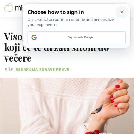
19. PROSINCA 2017.
Visokoproteinski snackovi
Sign in with Google
koji će te držati sitom do
večere
PIŠE
REDAKCIJA ZDRAVE KRAVE