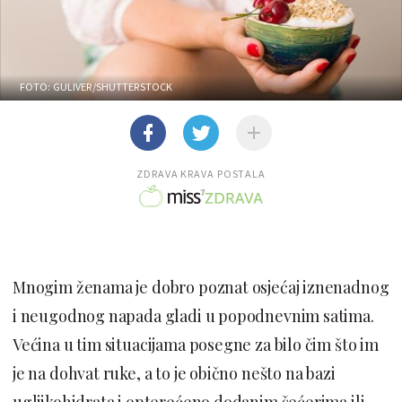
FOTO: GULIVER/SHUTTERSTOCK
ZDRAVA KRAVA POSTALA
Mnogim ženama je dobro poznat osjećaj iznenadnog
i neugodnog napada gladi u popodnevnim satima.
Većina u tim situacijama posegne za bilo čim što im
je na dohvat ruke, a to je obično nešto na bazi
ugljikohidrata i opterećeno dodanim šećerima ili