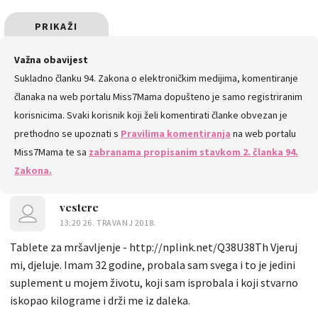
PRIKAŽI
SVE
Važna obavijest
Sukladno članku 94. Zakona o elektroničkim medijima, komentiranje
KOMENTARE
članaka na web portalu Miss7Mama dopušteno je samo registriranim
korisnicima. Svaki korisnik koji želi komentirati članke obvezan je
prethodno se upoznati s
Pravilima komentiranja
na web portalu
Miss7Mama te sa
zabranama propisanim stavkom 2. članka 94.
Zakona.
vestere
13:20 26. TRAVANJ 2018.
Tablete za mršavljenje - http://nplink.net/Q38U38Th Vjeruj
mi, djeluje. Imam 32 godine, probala sam svega i to je jedini
suplement u mojem životu, koji sam isprobala i koji stvarno
iskopao kilograme i drži me iz daleka.