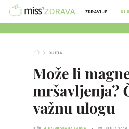
ZDRAVLJE
DIJ
DIJETA
Može li magne
mršavljenja? Č
važnu ulogu
PIŠE
HINA/VEDRANA LARVA
05. LIPNJA 2026.