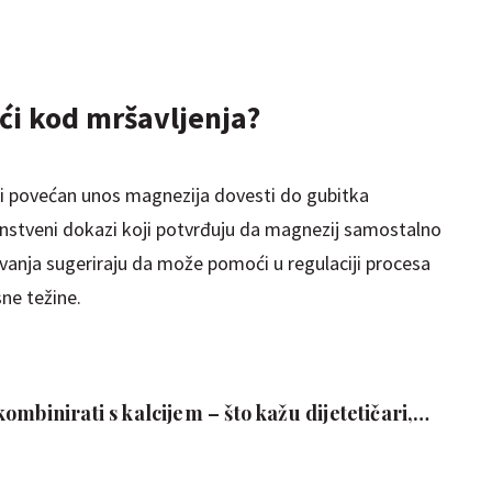
oći kod mršavljenja?
li povećan unos magnezija dovesti do gubitka
nstveni dokazi koji potvrđuju da magnezij samostalno
ivanja sugeriraju da može pomoći u regulaciji procesa
sne težine.
ombinirati s kalcijem – što kažu dijetetičari,