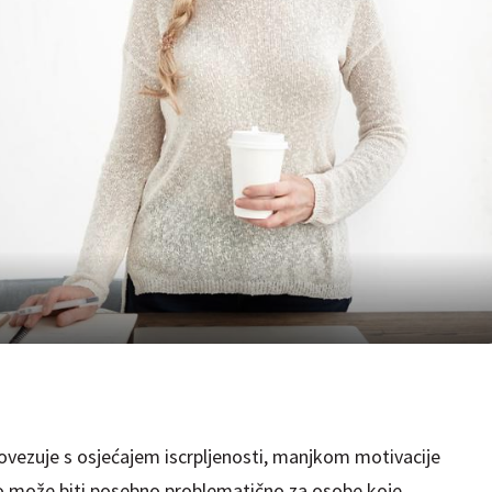
vezuje s osjećajem iscrpljenosti, manjkom motivacije
To može biti posebno problematično za osobe koje