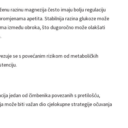
ženu razinu magnezija često imaju bolju regulaciju
 promjenama apetita. Stabilnija razina glukoze može
kišima između obroka, što dugoročno može olakšati
.
ezuje se s povećanim rizikom od metaboličkih
stenciju.
ncija jedan od čimbenika povezanih s pretilošću,
a može biti važan dio cjelokupne strategije očuvanja