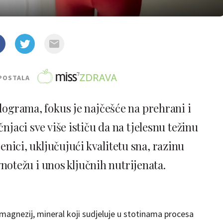
POSTALA
lograma, fokus je najčešće na prehrani i
učnjaci sve više ističu da na tjelesnu težinu
enici, uključujući kvalitetu sna, razinu
notežu i unos ključnih nutrijenata.
gnezij, mineral koji sudjeluje u stotinama procesa