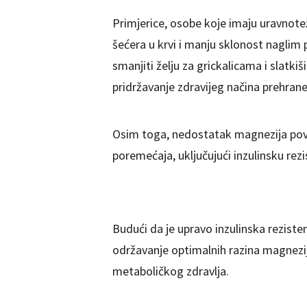
Primjerice, osobe koje imaju uravnote
šećera u krvi i manju sklonost naglim
smanjiti želju za grickalicama i slat
pridržavanje zdravijeg načina prehrane
Osim toga, nedostatak magnezija pov
poremećaja, uključujući inzulinsku rezi
Budući da je upravo inzulinska reziste
održavanje optimalnih razina magnezij
metaboličkog zdravlja.