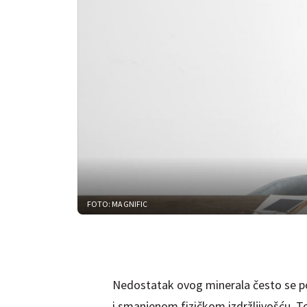
FOTO: MAGNIFIC
Nedostatak ovog minerala često se po
i smanjenom fizičkom izdržljivošću. 