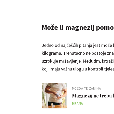
Može li magnezij pom
Jedno od najčešćih pitanja jest može 
kilograma. Trenutačno ne postoje zna
uzrokuje mršavljenje. Međutim, istraž
koji imaju važnu ulogu u kontroli tjele
MOŽDA TE ZANIMA...
Magnezij ne treba k
zašto
HRANA