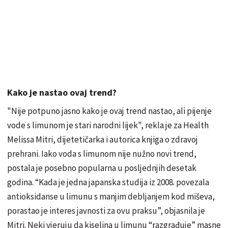
Kako je nastao ovaj trend?
"Nije potpuno jasno kako je ovaj trend nastao, ali pijenje
vode s limunom je stari narodni lijek", rekla je za Health
Melissa Mitri, dijetetičarka i autorica knjiga o zdravoj
prehrani. Iako voda s limunom nije nužno novi trend,
postala je posebno popularna u posljednjih desetak
godina. “Kada je jedna japanska studija iz 2008. povezala
antioksidanse u limunu s manjim debljanjem kod miševa,
porastao je interes javnosti za ovu praksu”, objasnila je
Mitri. Neki vjeruju da kiselina u limunu “razgrađuje” masne