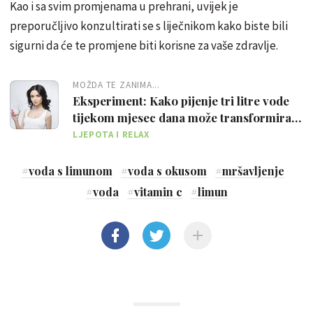
Kao i sa svim promjenama u prehrani, uvijek je
preporučljivo konzultirati se s liječnikom kako biste bili
sigurni da će te promjene biti korisne za vaše zdravlje.
MOŽDA TE ZANIMA...
Eksperiment: Kako pijenje tri litre vode
tijekom mjesec dana može transformirati
lice
LJEPOTA I RELAX
#
voda s limunom
#
voda s okusom
#
mršavljenje
#
voda
#
vitamin c
#
limun