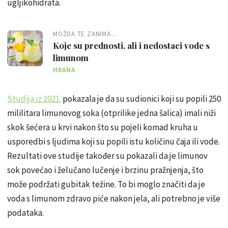
ugljikohidrata.
MOŽDA TE ZANIMA...
Koje su prednosti, ali i nedostaci vode s
limunom
HRANA
Studija iz 2021.
pokazala je da su sudionici koji su popili 250
mililitara limunovog soka (otprilike jedna šalica) imali niži
skok šećera u krvi nakon što su pojeli komad kruha u
usporedbi s ljudima koji su popili istu količinu čaja ili vode.
Rezultati ove studije također su pokazali da je limunov
sok povećao i želučano lučenje i brzinu pražnjenja, što
može podržati gubitak težine. To bi moglo značiti da je
voda s limunom zdravo piće nakon jela, ali potrebno je više
podataka.