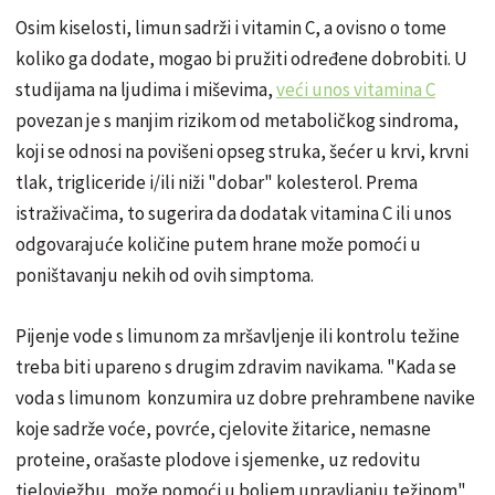
Osim kiselosti, limun sadrži i vitamin C, a ovisno o tome
koliko ga dodate, mogao bi pružiti određene dobrobiti. U
studijama na ljudima i miševima,
veći unos vitamina C
povezan je s manjim rizikom od metaboličkog sindroma,
koji se odnosi na povišeni opseg struka, šećer u krvi, krvni
tlak, trigliceride i/ili niži "dobar" kolesterol. Prema
istraživačima, to sugerira da dodatak vitamina C ili unos
odgovarajuće količine putem hrane može pomoći u
poništavanju nekih od ovih simptoma.
Pijenje vode s limunom za mršavljenje ili kontrolu težine
treba biti upareno s drugim zdravim navikama. "Kada se
voda s limunom konzumira uz dobre prehrambene navike
koje sadrže voće, povrće, cjelovite žitarice, nemasne
proteine, orašaste plodove i sjemenke, uz redovitu
tjelovježbu, može pomoći u boljem upravljanju težinom",