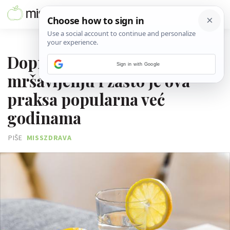
23. SVIBNJA 2026.
Doprinosi li voda s limunom
Sign in with Google
mršavljenju i zašto je ova
praksa popularna već
godinama
PIŠE
MISSZDRAVA