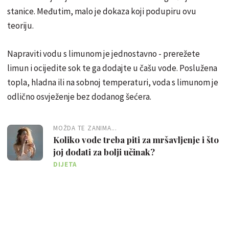
stanice. Međutim, malo je dokaza koji podupiru ovu
teoriju.
Napraviti vodu s limunom je jednostavno - prerežete
limun i ocijedite sok te ga dodajte u čašu vode. Poslužena
topla, hladna ili na sobnoj temperaturi, voda s limunom je
odlično osvježenje bez dodanog šećera.
MOŽDA TE ZANIMA...
Koliko vode treba piti za mršavljenje i što
joj dodati za bolji učinak?
DIJETA