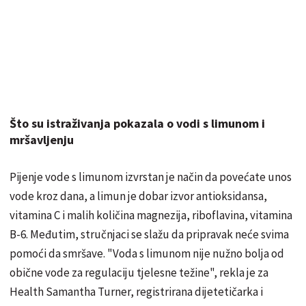
Što su istraživanja pokazala o vodi s limunom i
mršavljenju
Pijenje vode s limunom izvrstan je način da povećate unos
vode kroz dana, a limun je dobar izvor antioksidansa,
vitamina C i malih količina magnezija, riboflavina, vitamina
B-6. Međutim, stručnjaci se slažu da pripravak neće svima
pomoći da smršave. "Voda s limunom nije nužno bolja od
obične vode za regulaciju tjelesne težine", rekla je za
Health Samantha Turner, registrirana dijetetičarka i