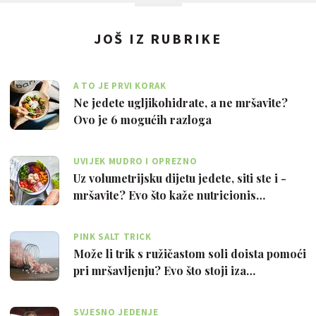
JOŠ IZ RUBRIKE
A TO JE PRVI KORAK
Ne jedete ugljikohidrate, a ne mršavite?
Ovo je 6 mogućih razloga
UVIJEK MUDRO I OPREZNO
Uz volumetrijsku dijetu jedete, siti ste i -
mršavite? Evo što kaže nutricionis…
PINK SALT TRICK
Može li trik s ružičastom soli doista pomoći
pri mršavljenju? Evo što stoji iza…
SVJESNO JEDENJE