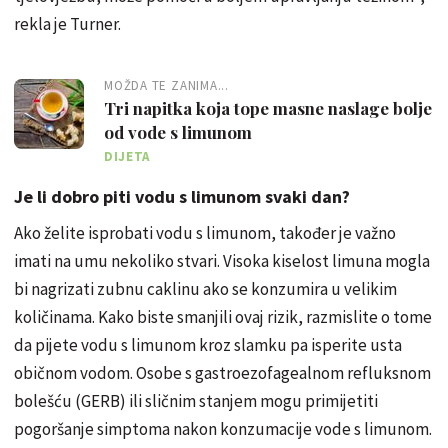
rekla je Turner.
MOŽDA TE ZANIMA...
Tri napitka koja tope masne naslage bolje
od vode s limunom
DIJETA
Je li dobro piti vodu s limunom svaki dan?
Ako želite isprobati vodu s limunom, također je važno
imati na umu nekoliko stvari. Visoka kiselost limuna mogla
bi nagrizati zubnu caklinu ako se konzumira u velikim
količinama. Kako biste smanjili ovaj rizik, razmislite o tome
da pijete vodu s limunom kroz slamku pa isperite usta
običnom vodom. Osobe s gastroezofagealnom refluksnom
bolešću (GERB) ili sličnim stanjem mogu primijetiti
pogoršanje simptoma nakon konzumacije vode s limunom.