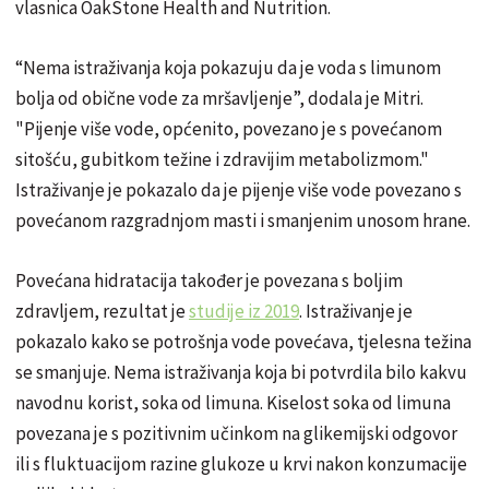
vlasnica OakStone Health and Nutrition.
“Nema istraživanja koja pokazuju da je voda s limunom
bolja od obične vode za mršavljenje”, dodala je Mitri.
"Pijenje više vode, općenito, povezano je s povećanom
sitošću, gubitkom težine i zdravijim metabolizmom."
Istraživanje je pokazalo da je pijenje više vode povezano s
povećanom razgradnjom masti i smanjenim unosom hrane.
Povećana hidratacija također je povezana s boljim
zdravljem, rezultat je
studije iz 2019
. Istraživanje je
pokazalo kako se potrošnja vode povećava, tjelesna težina
se smanjuje. Nema istraživanja koja bi potvrdila bilo kakvu
navodnu korist, soka od limuna. Kiselost soka od limuna
povezana je s pozitivnim učinkom na glikemijski odgovor
ili s fluktuacijom razine glukoze u krvi nakon konzumacije