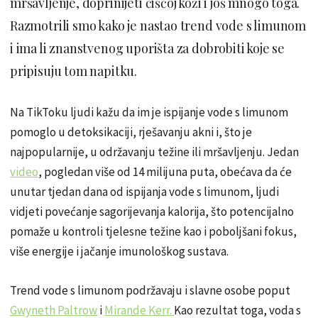
mršavljenje, doprinijeti čišćoj koži i još mnogo toga.
Razmotrili smo kako je nastao trend vode s limunom
i ima li znanstvenog uporišta za dobrobiti koje se
pripisuju tom napitku.
Na TikToku ljudi kažu da im je ispijanje vode s limunom
pomoglo u detoksikaciji, rješavanju akni i, što je
najpopularnije, u održavanju težine ili mršavljenju. Jedan
video
, pogledan više od 14 milijuna puta, obećava da će
unutar tjedan dana od ispijanja vode s limunom, ljudi
vidjeti povećanje sagorijevanja kalorija, što potencijalno
pomaže u kontroli tjelesne težine kao i poboljšani fokus,
više energije i jačanje imunološkog sustava.
Trend vode s limunom podržavaju i slavne osobe poput
Gwyneth Paltrow
i
Mirande Kerr.
Kao rezultat toga, voda s