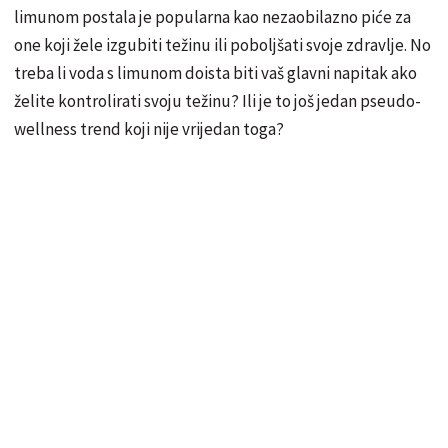
limunom postala je popularna kao nezaobilazno piće za
one koji žele izgubiti težinu ili poboljšati svoje zdravlje. No
treba li voda s limunom doista biti vaš glavni napitak ako
želite kontrolirati svoju težinu? Ili je to još jedan pseudo-
wellness trend koji nije vrijedan toga?