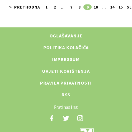
PRETHODNA
1
2
...
7
8
9
10
...
14
15
SL
OGLAŠAVANJE
POLITIKA KOLAČIĆA
IMPRESSUM
UVJETI KORIŠTENJA
PRAVILA PRIVATNOSTI
RSS
Prati nas i na: