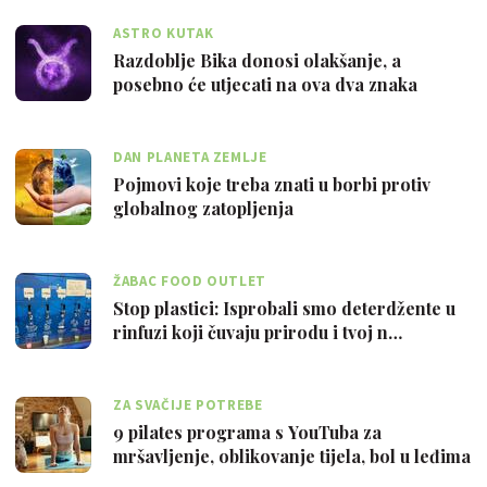
ASTRO KUTAK
Razdoblje Bika donosi olakšanje, a
posebno će utjecati na ova dva znaka
DAN PLANETA ZEMLJE
Pojmovi koje treba znati u borbi protiv
globalnog zatopljenja
ŽABAC FOOD OUTLET
Stop plastici: Isprobali smo deterdžente u
rinfuzi koji čuvaju prirodu i tvoj n…
ZA SVAČIJE POTREBE
9 pilates programa s YouTuba za
mršavljenje, oblikovanje tijela, bol u leđima