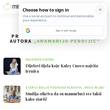
Sign in with Google
PRONAĐENO
204
REZULTATA ZA
AUTORA
„ANAMARIJA PERDIJIĆ”
NAJDRAŽE VJEŽBE
Dijelovi tijela koje Kaley Cuoco najviše
trenira
STARIJI BOLJE PODNOSE ALKOHOL, NEGO MLADI
Studija otkriva da su mamurluci sve lakši
kako stariš!