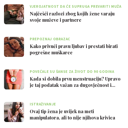
VJEROJATNOST DA ĆE SUPRUGA PREVARITI MUŽA
JE OKO 6 POSTO
Najčešći razlozi zbog kojih žene varaju
svoje muževe i partnere
PREPOZNAJ OBRAZAC
Kako privući pravu ljubav i prestati birati
pogrešne muškarce
POVEĆALE SU ŠANSE ZA ŽIVOT DO 90 GODINA
Kada si dobila prvu menstruaciju? Upravo
je taj podatak važan za dugovječnost i…
ISTRAŽIVANJE
Ovaj tip žena je uvijek na meti
manipulatora, ali to nije njihova krivica