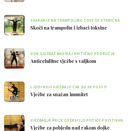
SKAKANJE NA TRAMPOLINU ZOVE SE STANIČNA
TJELOVJEŽBA JER AKTIVIRA SVE STANICE
Skoči na trampolin i izbaci toksine
DOK VJEŽBAŠ MASIRAJ KRITIČNO PODRUČJE
ANTICELULITNIM VALJKOM
Anticelulitne vježbe s valjkom
LJUDI KOJI VJEŽBAJU ČAK SU 50 POSTO
OTPORNIJI NA BOLESTI OD ONIH KOJI SAMO
Vježbe za snažan imunitet
SJEDE
VJEŽBANJE PRIJE OPERACIJE POTIČE POZITIVAN
STAV PREMA PROMIJENJENOM TIJELU
Vježbe za pobjedu nad rakom dojke