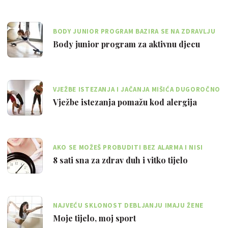
BODY JUNIOR PROGRAM BAZIRA SE NA ZDRAVLJU
KRALJEŽNICE I PRAVILNOM DRŽANJU
Body junior program za aktivnu djecu
VJEŽBE ISTEZANJA I JAČANJA MIŠIĆA DUGOROČNO
PODIŽU IMUNITET
Vježbe istezanja pomažu kod alergija
AKO SE MOŽEŠ PROBUDITI BEZ ALARMA I NISI
UMORNA PREKO DANA, DOBIVAŠ DOVOLJNO SNA
8 sati sna za zdrav duh i vitko tijelo
NAJVEĆU SKLONOST DEBLJANJU IMAJU ŽENE
ZAOBLJENOG I MEKANOG OBLIKA TIJELA
Moje tijelo, moj sport