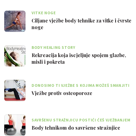
VITKE NOGE
Ciljane vježbe body tehnike za vitke i čvrste
noge
BODY HEALING STORY
Rekreacija koja iscjeljuje spojem glazbe,
misli i pokreta
DONOSIMO TI VJEŽBE S KOJIMA MOŽEŠ SMANJITI
RIZIK OD OSTEOPOROZE
Vježbe protiv osteoporoze
SAVRŠENU STRAŽNJICU POSTIĆI ĆEŠ VJEŽBANJEM
I POVREMENIM MASAŽAMA
Body tehnikom do savršene stražnjice