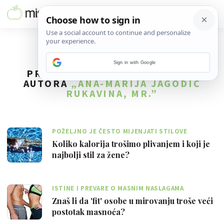
Sign in with Google
PRONAĐENO
15
REZULTATA ZA
AUTORA
„ANA-MARIJA JAGODIĆ
RUKAVINA, MR.”
POŽELJNO JE ČESTO MIJENJATI STILOVE
Koliko kalorija trošimo plivanjem i koji je
najbolji stil za žene?
ISTINE I PREVARE O MASNIM NASLAGAMA
Znaš li da 'fit' osobe u mirovanju troše veći
postotak masnoća?