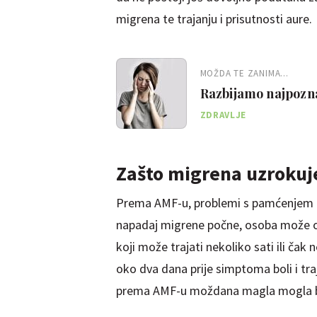
migrena te trajanju i prisutnosti aure.
MOŽDA TE ZANIMA...
Razbijamo najpozna
ZDRAVLJE
Zašto migrena uzroku
Prema AMF-u, problemi s pamćenjem m
napadaj migrene počne, osoba može o
koji može trajati nekoliko sati ili čak
oko dva dana prije simptoma boli i tra
prema AMF-u moždana magla mogla b