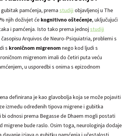
vi gubitak pamćenja, prema
studiji
objavljenoj u The
% njih doživjet će
kognitivno oštećenje
, uključujući
taka i pamćenja. Isto tako prema jednoj
studiji
časopisu Arquivos de Neuro-Psiquiatria, problemi s
di s
kroničnom migrenom
nego kod ljudi s
roničnom migrenom imali do četiri puta veću
pamćenjem, u usporedbi s onima s epizodnom
ena definirana je kao glavobolja koja se može pojaviti
veze između određenih tipova migrene i gubitka
a ti bi odnosi prema Begasse de Dhaem mogli postati
od migrene bude raslo. Osim toga, neurologinja dodaje
 davanje izjava o gubitku pamćenja i učestalosti