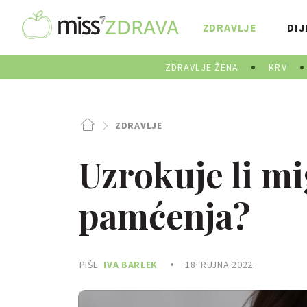
ZDRAVLJE
DIJ
ZDRAVLJE ŽENA
KRV
ZDRAVLJE
Uzrokuje li m
pamćenja?
PIŠE
IVA BARLEK
18. RUJNA 2022.