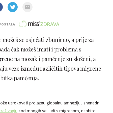
POSTALA
možeš se osjećati zbunjeno, a prije za
apada čak možeš imati i problema s
rene na mozak i pamćenje su složeni, a
vaju veze između različitih tipova migrene
ubitka pamćenja.
ože uzrokovati prolaznu globalnu amneziju, iznenadni
traživanju
kod mnogih se ljudi s migrenom, osobito