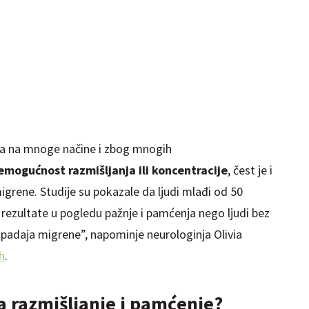
va na mnoge načine i zbog mnogih
emogućnost razmišljanja ili koncentracije
, čest je i
rene. Studije su pokazale da ljudi mlađi od 50
 rezultate u pogledu pažnje i pamćenja nego ljudi bez
apadaja migrene”, napominje neurologinja Olivia
h
.
 razmišljanje i pamćenje?