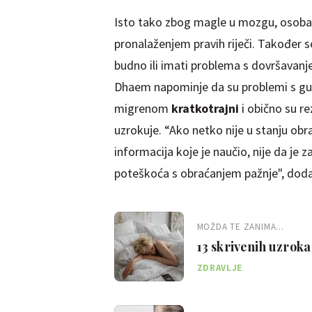
Isto tako zbog magle u mozgu, osob
pronalaženjem pravih riječi. Također 
budno ili imati problema s dovršavan
Dhaem napominje da su problemi s gu
migrenom
kratkotrajni
i obično su r
uzrokuje. “Ako netko nije u stanju obrat
informacija koje je naučio, nije da je 
poteškoća s obraćanjem pažnje", do
MOŽDA TE ZANIMA...
13 skrivenih uzroka 
ZDRAVLJE