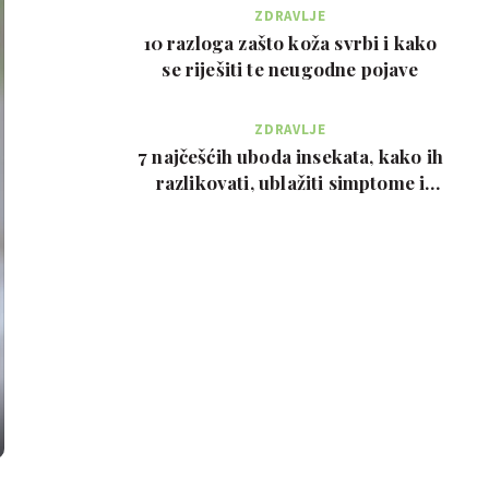
ZDRAVLJE
10 razloga zašto koža svrbi i kako
se riješiti te neugodne pojave
ZDRAVLJE
7 najčešćih uboda insekata, kako ih
razlikovati, ublažiti simptome i
kada zvati…