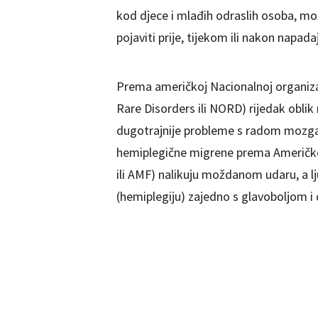
kod djece i mlađih odraslih osoba, m
pojaviti prije, tijekom ili nakon napa
Prema američkoj Nacionalnoj organizac
Rare Disorders ili NORD) rijedak obli
dugotrajnije probleme s radom mozga,
hemiplegične migrene prema Američko
ili AMF) nalikuju moždanom udaru, a ljud
(hemiplegiju) zajedno s glavoboljom i