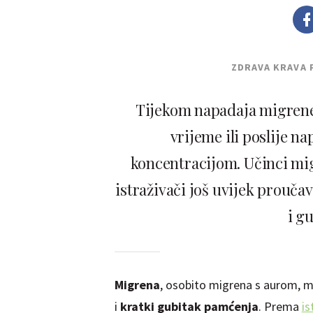
ZDRAVA KRAVA 
Tijekom napadaja migrene 
vrijeme ili poslije n
koncentracijom. Učinci mig
istraživači još uvijek prouča
i g
Migrena
, osobito migrena s aurom, m
i
kratki gubitak pamćenja
. Prema
is