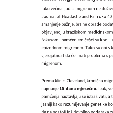
Iako većina ljudi s migrenom ne doži
Journal of Headache and Pain oko 40 
smanjenje pažnje, brzine obrade poda
objavljenoj u brazilskom medicinskom 
fokusom i pamćenjem češći su kod lju
epizodnom migrenom. Tako su oni s k
vjerojatnost da će imati problema s 
migrenom.
Prema klinici Cleveland, kronična migr
najmanje
15 dana mjesečno
. Ipak, 
pamćenja nastavljaju se istraživati, 
jasniji kako razumijevanje genetike k
da ne postoji još dovoljno podataka za