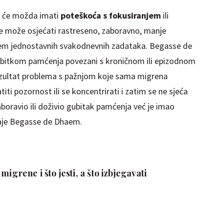
a će možda imati
poteškoća s fokusiranjem
ili
se može osjećati rastreseno, zaboravno, manje
jem jednostavnih svakodnevnih zadataka. Begasse de
bitkom pamćenja povezani s kroničnom ili epizodnom
ezultat problema s pažnjom koje sama migrena
iti pozornost ili se koncentrirati i zatim se ne sjeća
zaboravio ili doživio gubitak pamćenja već je imao
daje Begasse de Dhaem.
migrene i što jesti, a što izbjegavati