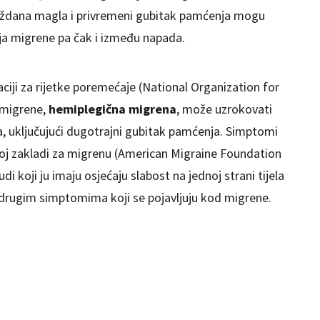
oždana magla i privremeni gubitak pamćenja mogu
daja migrene pa čak i između napada.
iji za rijetke poremećaje (National Organization for
k migrene,
hemiplegična migrena
, može uzrokovati
 uključujući dugotrajni gubitak pamćenja. Simptomi
j zakladi za migrenu (American Migraine Foundation
i koji ju imaju osjećaju slabost na jednoj strani tijela
 drugim simptomima koji se pojavljuju kod migrene.