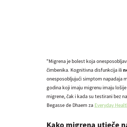
"Migrena je bolest koja onesposoblja
čimbenika. Kognitivna disfunkcija ili
n
onesposobljujući simptom napadaja mig
godina koji imaju migrenu imaju lošije
migrene, čak i kada su testirani bez n
Begasse de Dhaem za
Everyday Healt
Kako migrena utječe na