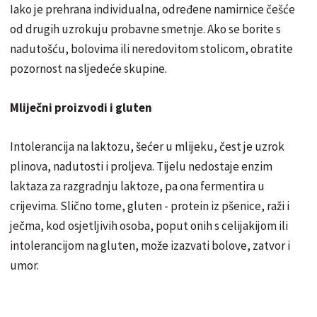
Iako je prehrana individualna, određene namirnice češće
od drugih uzrokuju probavne smetnje. Ako se borite s
nadutošću, bolovima ili neredovitom stolicom, obratite
pozornost na sljedeće skupine.
Mliječni proizvodi i gluten
Intolerancija na laktozu, šećer u mlijeku, čest je uzrok
plinova, nadutosti i proljeva. Tijelu nedostaje enzim
laktaza za razgradnju laktoze, pa ona fermentira u
crijevima. Slično tome, gluten - protein iz pšenice, raži i
ječma, kod osjetljivih osoba, poput onih s celijakijom ili
intolerancijom na gluten, može izazvati bolove, zatvor i
umor.