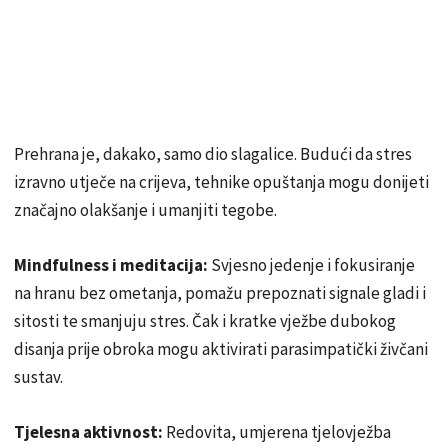
Prehrana je, dakako, samo dio slagalice. Budući da stres
izravno utječe na crijeva, tehnike opuštanja mogu donijeti
značajno olakšanje i umanjiti tegobe.
Mindfulness i meditacija:
Svjesno jedenje i fokusiranje
na hranu bez ometanja, pomažu prepoznati signale gladi i
sitosti te smanjuju stres. Čak i kratke vježbe dubokog
disanja prije obroka mogu aktivirati parasimpatički živčani
sustav.
Tjelesna aktivnost:
Redovita, umjerena tjelovježba