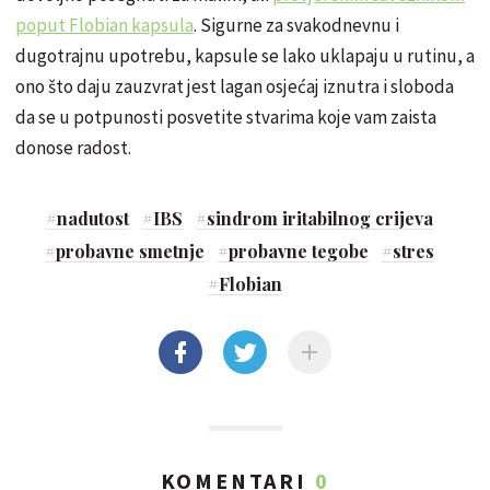
poput Flobian kapsula
. Sigurne za svakodnevnu i
dugotrajnu upotrebu, kapsule se lako uklapaju u rutinu, a
ono što daju zauzvrat jest lagan osjećaj iznutra i sloboda
da se u potpunosti posvetite stvarima koje vam zaista
donose radost.
#
nadutost
#
IBS
#
sindrom iritabilnog crijeva
#
probavne smetnje
#
probavne tegobe
#
stres
#
Flobian
KOMENTARI
0