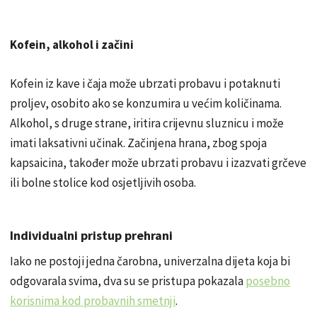
Kofein, alkohol i začini
Kofein iz kave i čaja može ubrzati probavu i potaknuti
proljev, osobito ako se konzumira u većim količinama.
Alkohol, s druge strane, iritira crijevnu sluznicu i može
imati laksativni učinak. Začinjena hrana, zbog spoja
kapsaicina, također može ubrzati probavu i izazvati grčeve
ili bolne stolice kod osjetljivih osoba.
Individualni pristup prehrani
Iako ne postoji jedna čarobna, univerzalna dijeta koja bi
odgovarala svima, dva su se pristupa pokazala
posebno
korisnima kod probavnih smetnji
.