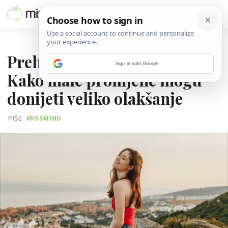
02. LISTOPADA 2025.
Prehrana, stres i crijeva:
Sign in with Google
Kako male promjene mogu
donijeti veliko olakšanje
PIŠE
MISSMIND