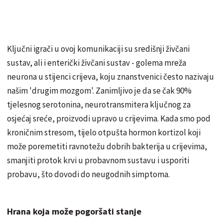
Ključni igrači u ovoj komunikaciji su središnji živčani
sustav, ali i enterički živčani sustav - golema mreža
neurona u stijenci crijeva, koju znanstvenici često nazivaju
našim 'drugim mozgom'. Zanimljivo je da se čak 90%
tjelesnog serotonina, neurotransmitera ključnog za
osjećaj sreće, proizvodi upravo u crijevima. Kada smo pod
kroničnim stresom, tijelo otpušta hormon kortizol koji
može poremetiti ravnotežu dobrih bakterija u crijevima,
smanjiti protok krvi u probavnom sustavu i usporiti
probavu, što dovodi do neugodnih simptoma.
Hrana koja može pogoršati stanje