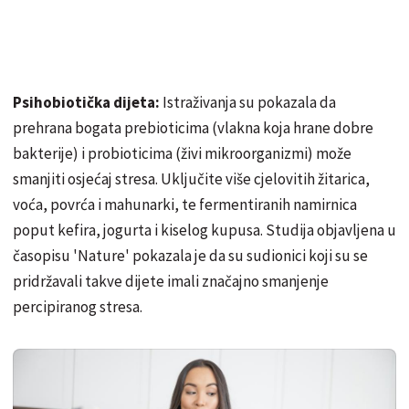
Psihobiotička dijeta:
Istraživanja su pokazala da
prehrana bogata prebioticima (vlakna koja hrane dobre
bakterije) i probioticima (živi mikroorganizmi) može
smanjiti osjećaj stresa. Uključite više cjelovitih žitarica,
voća, povrća i mahunarki, te fermentiranih namirnica
poput kefira, jogurta i kiselog kupusa. Studija objavljena u
časopisu 'Nature' pokazala je da su sudionici koji su se
pridržavali takve dijete imali značajno smanjenje
percipiranog stresa.