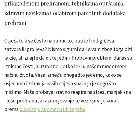
prilagođenom prehranom, tehnikama opuštanja,
zdravim navikama i odabirom pametnih dodataka
prehrani.
Osjećate li se često napuhnuto, patite li od grčeva,
zatvora ili proljeva? Nismo sigurni da će vam zbog toga biti
lakše, ali znajte da niste jedini. Probavni problemi danas su
iznimno česti, a uzrok nerijetko leži u našem modernom
načinu života. Veza između onoga što jedemo, kako se
osjećamo i zdravlja naših crijeva snažnija je nego što
mislimo. Naša probava izravno reagira na stres, manjak sna
i lošu prehranu, a razumijevanje te veze prvi je korak
prema
olakšanju spomenutih tegoba
.