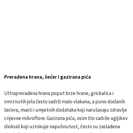
Prerađena hrana, šećer i gazirana pića
Ultraprerađena hrana poput brze hrane, grickalica i
smrznutih jela često sadrži malo vlakana, a puno dodanih
šećera, masti i umjetnih dodataka koji narušavaju zdravlje
crijevne mikroflore. Gazirana pića, osim što sadrže ugljikov
dioksid koji uzrokuje napuhnutost, često su zaslađena