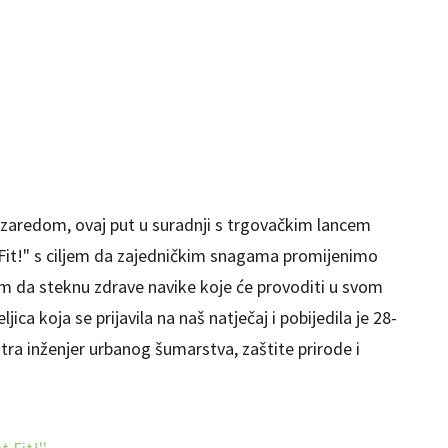
aredom, ovaj put u suradnji s trgovačkim lancem
t Fit!" s ciljem da zajedničkim snagama promijenimo
im da steknu zdrave navike koje će provoditi u svom
ca koja se prijavila na naš natječaj i pobijedila je 28-
tra inženjer urbanog šumarstva, zaštite prirode i