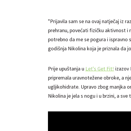
"Prijavila sam se na ovaj natječaj iz ra
prehranu, povećati fizičku aktivnost i r
potrebno da me se pogura i ispravno s
godišnja Nikolina koja je priznala da j
Prije upuštanja u
Let's Get Fit!
izazov N
pripremala uravnotežene obroke, a nje
ugljikohidrate. Upravo zbog manjka org
Nikolina je jela s nogu i u brzini, a sve