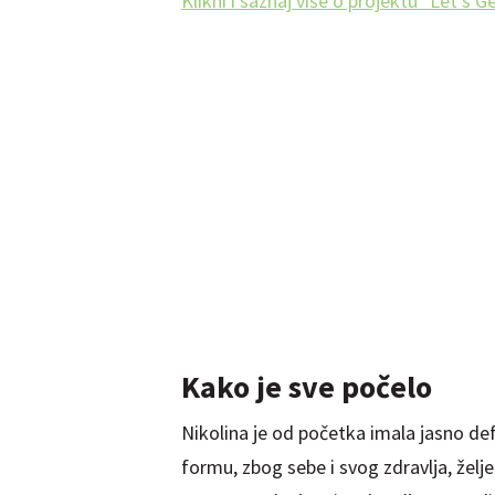
Klikni i saznaj više o projektu "Let's Get
Kako je sve počelo
Nikolina je od početka imala jasno defi
formu, zbog sebe i svog zdravlja, željel