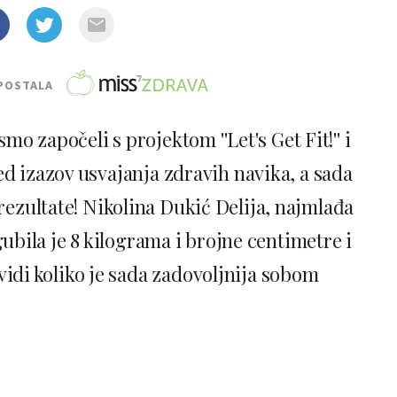
POSTALA
mo započeli s projektom ''Let's Get Fit!'' i
ed izazov usvajanja zdravih navika, a sada
rezultate! Nikolina Dukić Delija, najmlađa
gubila je 8 kilograma i brojne centimetre i
 vidi koliko je sada zadovoljnija sobom