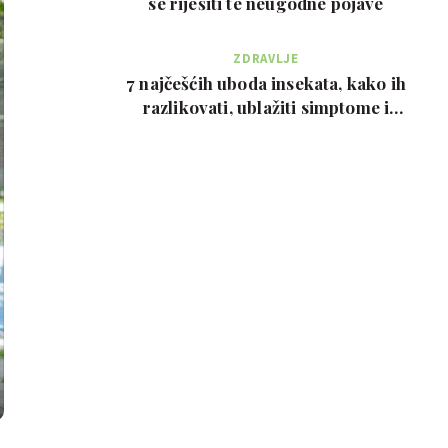
se riješiti te neugodne pojave
ZDRAVLJE
7 najčešćih uboda insekata, kako ih
razlikovati, ublažiti simptome i
kada zvati…