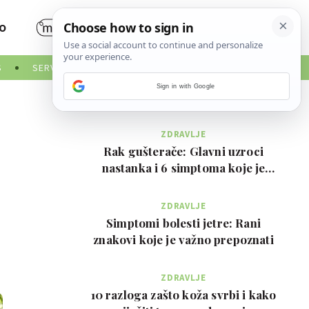
O
S
SERVISNE INFORMACIJE
NAJČITANIJE
Sign in with Google
ZDRAVLJE
Rak gušterače: Glavni uzroci
nastanka i 6 simptoma koje je
važno prepoznati na …
ZDRAVLJE
Simptomi bolesti jetre: Rani
znakovi koje je važno prepoznati
ZDRAVLJE
10 razloga zašto koža svrbi i kako