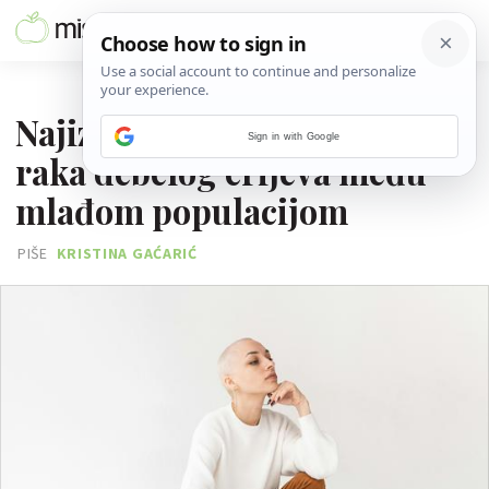
02. TRAVNJA 2024.
Najizgledniji uzrok pojave
Sign in with Google
raka debelog crijeva među
mlađom populacijom
PIŠE
KRISTINA GAĆARIĆ