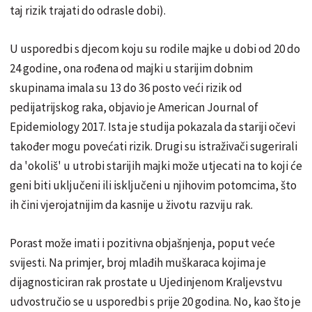
taj rizik trajati do odrasle dobi).
U usporedbi s djecom koju su rodile majke u dobi od 20 do
24 godine, ona rođena od majki u starijim dobnim
skupinama imala su 13 do 36 posto veći rizik od
pedijatrijskog raka, objavio je American Journal of
Epidemiology 2017. Ista je studija pokazala da stariji očevi
također mogu povećati rizik. Drugi su istraživači sugerirali
da 'okoliš' u utrobi starijih majki može utjecati na to koji će
geni biti uključeni ili isključeni u njihovim potomcima, što
ih čini vjerojatnijim da kasnije u životu razviju rak.
Porast može imati i pozitivna objašnjenja, poput veće
svijesti. Na primjer, broj mlađih muškaraca kojima je
dijagnosticiran rak prostate u Ujedinjenom Kraljevstvu
udvostručio se u usporedbi s prije 20 godina. No, kao što je