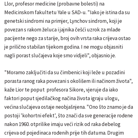
Llor, profesor medicine (probavne bolesti) na
Medicinskom fakultetu Yale u SAD-u. "Iako je istina da su
genetski sindromi na primjer, Lynchov sindrom, koji je
povezan s rakom želuca i jajnika češći uzrok za mlađe
pacijente nego za starije, broj ovih vrsta raka crijeva ostao
je prilično stabilan tijekom godina. I ne mogu objasniti
nagli porast slučajeva koje smo vidjeli", objasnio je.
"Moramo zaključiti da su čimbenici koji leže u pozadini
porasta ranog raka povezani s okolišem ili načinom života",
kaže Lior te poput profesora Sikore, vjeruje da iako
faktori poput sjedilačkog načina života igraju ulogu,
većina slučajeva ostaje neobjašnjena. "Ono što znamo je da
postoji 'kohortni efekt', što znači da sve generacije rođene
nakon 1960. otprilike imaju veći rizik od raka debelog
crijeva od pojedinaca rođenih prije tih datuma. Drugim