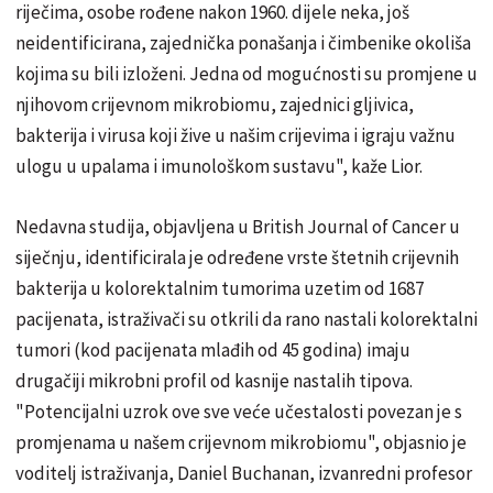
riječima, osobe rođene nakon 1960. dijele neka, još
neidentificirana, zajednička ponašanja i čimbenike okoliša
kojima su bili izloženi. Jedna od mogućnosti su promjene u
njihovom crijevnom mikrobiomu, zajednici gljivica,
bakterija i virusa koji žive u našim crijevima i igraju važnu
ulogu u upalama i imunološkom sustavu", kaže Lior.
Nedavna studija, objavljena u British Journal of Cancer u
siječnju, identificirala je određene vrste štetnih crijevnih
bakterija u kolorektalnim tumorima uzetim od 1687
pacijenata, istraživači su otkrili da rano nastali kolorektalni
tumori (kod pacijenata mlađih od 45 godina) imaju
drugačiji mikrobni profil od kasnije nastalih tipova.
"Potencijalni uzrok ove sve veće učestalosti povezan je s
promjenama u našem crijevnom mikrobiomu", objasnio je
voditelj istraživanja, Daniel Buchanan, izvanredni profesor