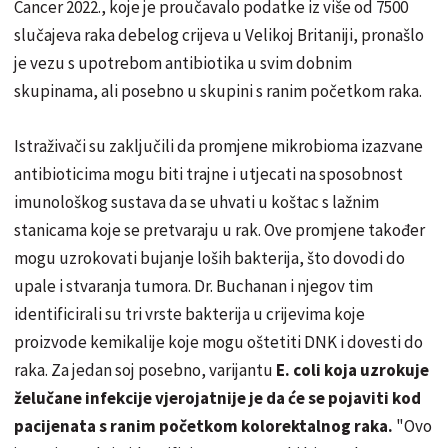
Cancer 2022., koje je proučavalo podatke iz više od 7500
slučajeva raka debelog crijeva u Velikoj Britaniji, pronašlo
je vezu s upotrebom antibiotika u svim dobnim
skupinama, ali posebno u skupini s ranim početkom raka.
Istraživači su zaključili da promjene mikrobioma izazvane
antibioticima mogu biti trajne i utjecati na sposobnost
imunološkog sustava da se uhvati u koštac s lažnim
stanicama koje se pretvaraju u rak. Ove promjene također
mogu uzrokovati bujanje loših bakterija, što dovodi do
upale i stvaranja tumora. Dr. Buchanan i njegov tim
identificirali su tri vrste bakterija u crijevima koje
proizvode kemikalije koje mogu oštetiti DNK i dovesti do
raka. Za jedan soj posebno, varijantu
E. coli koja uzrokuje
želučane infekcije vjerojatnije je da će se pojaviti kod
pacijenata s ranim početkom kolorektalnog raka.
"Ovo