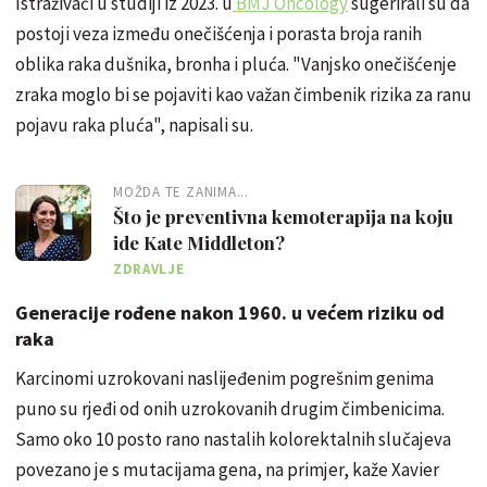
Istraživači u studiji iz 2023. u
BMJ Oncology
sugerirali su da
postoji veza između onečišćenja i porasta broja ranih
oblika raka dušnika, bronha i pluća. "Vanjsko onečišćenje
zraka moglo bi se pojaviti kao važan čimbenik rizika za ranu
pojavu raka pluća", napisali su.
MOŽDA TE ZANIMA...
Što je preventivna kemoterapija na koju
ide Kate Middleton?
ZDRAVLJE
Generacije rođene nakon 1960. u većem riziku od
raka
Karcinomi uzrokovani naslijeđenim pogrešnim genima
puno su rjeđi od onih uzrokovanih drugim čimbenicima.
Samo oko 10 posto rano nastalih kolorektalnih slučajeva
povezano je s mutacijama gena, na primjer, kaže Xavier