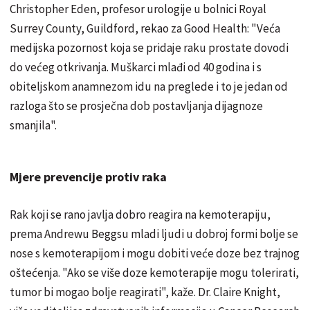
Christopher Eden, profesor urologije u bolnici Royal
Surrey County, Guildford, rekao za Good Health: "Veća
medijska pozornost koja se pridaje raku prostate dovodi
do većeg otkrivanja. Muškarci mlađi od 40 godina i s
obiteljskom anamnezom idu na preglede i to je jedan od
razloga što se prosječna dob postavljanja dijagnoze
smanjila".
Mjere prevencije protiv raka
Rak koji se rano javlja dobro reagira na kemoterapiju,
prema Andrewu Beggsu mladi ljudi u dobroj formi bolje se
nose s kemoterapijom i mogu dobiti veće doze bez trajnog
oštećenja. "Ako se više doze kemoterapije mogu tolerirati,
tumor bi mogao bolje reagirati", kaže. Dr. Claire Knight,