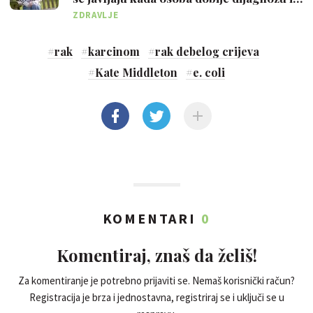
kako si pomoći
ZDRAVLJE
#
rak
#
karcinom
#
rak debelog crijeva
#
Kate Middleton
#
e. coli
KOMENTARI
0
Komentiraj, znaš da želiš!
Za komentiranje je potrebno prijaviti se. Nemaš korisnički račun?
Registracija je brza i jednostavna, registriraj se i uključi se u