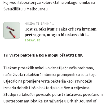
koji vodi laboratorij za kolorektalnu onkogenomiku na
Sveučilištu u Melbourneu.
MOŽDA TE ZANIMA...
Test za otkrivanje raka crijeva krvnom
pretragom, mogao bi uskoro biti
dostupan
ZDRAVLJE
Tri vrste bakterija koje mogu oštetiti DNK
Tijekom proteklih nekoliko desetljeća naša prehrana,
način života i okolišni čimbenici promijenili su se, a to je
utjecalo na promijene vrsta bakterija kao i ravnotežu
između dobrih i loših bakterija koje žive u crijevima.
Studije su također povezale porast slučajeva s povećanom
upotrebom antibiotika. Istraživanje u British Journal of