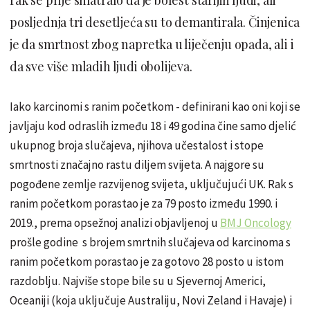
posljednja tri desetljeća su to demantirala. Činjenica
je da smrtnost zbog napretka u liječenju opada, ali i
da sve više mladih ljudi obolijeva.
Iako karcinomi s ranim početkom - definirani kao oni koji se
javljaju kod odraslih između 18 i 49 godina čine samo djelić
ukupnog broja slučajeva, njihova učestalost i stope
smrtnosti značajno rastu diljem svijeta. A najgore su
pogođene zemlje razvijenog svijeta, uključujući UK. Rak s
ranim početkom porastao je za 79 posto između 1990. i
2019., prema opsežnoj analizi objavljenoj u
BMJ Oncology
prošle godine s brojem smrtnih slučajeva od karcinoma s
ranim početkom porastao je za gotovo 28 posto u istom
razdoblju. Najviše stope bile su u Sjevernoj Americi,
Oceaniji (koja uključuje Australiju, Novi Zeland i Havaje) i