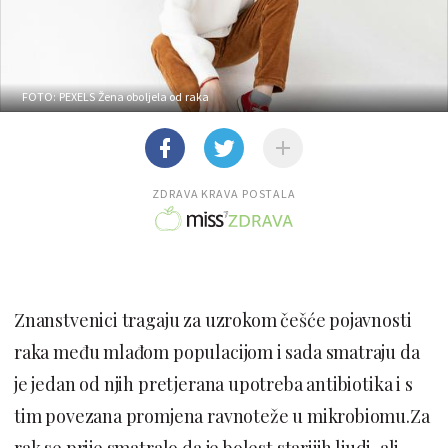
FOTO: PEXELS
Žena oboljela od raka
ZDRAVA KRAVA POSTALA
Znanstvenici tragaju za uzrokom češće pojavnosti
raka među mlađom populacijom i sada smatraju da
je jedan od njih pretjerana upotreba antibiotika i s
tim povezana promjena ravnoteže u mikrobiomu.Za
rak se prije smatralo da je bolest starijih ljudi, ali