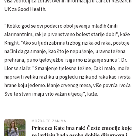
viša voditeljica zdravstvenih informacija u Cancer Research
UK za Good Health.
"Koliko god se ovi podaci o obolijevanju mlađih činili
alarmantnim, rak je prvenstveno bolest starije dobi", kaže
Knight. "Ako su ljudi zabrinuti zbog rizika od raka, postoje
načini da ga smanje, kao što je nepušenje, uravnotežena
prehrana, puno tjelovježbe i sigurno izlaganje suncu". Dr.
Llor se slaže: "Smanjenje tjelesne težine, čak i malo, može
napraviti veliku razliku u pogledu rizika od raka kao i vrsta
hrane koju jedemo. Manje crvenog mesa, više povrća i voća.
Sve te stvari imaju vrlo važan utjecaj", kaže.
MOŽDA TE ZANIMA...
Princeza Kate ima rak! Česte emocije koje
se javljaju kada osoba dobije dijagnozu i