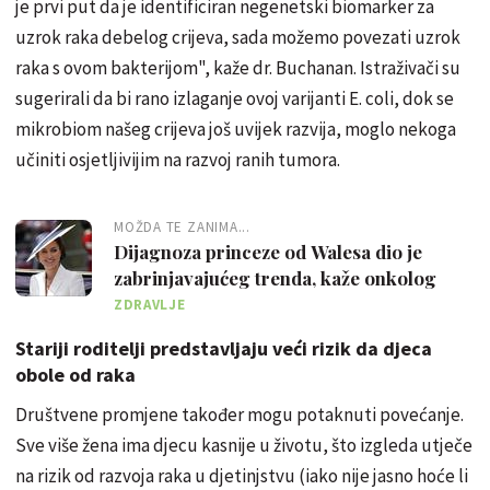
je prvi put da je identificiran negenetski biomarker za
uzrok raka debelog crijeva, sada možemo povezati uzrok
raka s ovom bakterijom", kaže dr. Buchanan. Istraživači su
sugerirali da bi rano izlaganje ovoj varijanti E. coli, dok se
mikrobiom našeg crijeva još uvijek razvija, moglo nekoga
učiniti osjetljivijim na razvoj ranih tumora.
MOŽDA TE ZANIMA...
Dijagnoza princeze od Walesa dio je
zabrinjavajućeg trenda, kaže onkolog
ZDRAVLJE
Stariji roditelji predstavljaju veći rizik da djeca
obole od raka
Društvene promjene također mogu potaknuti povećanje.
Sve više žena ima djecu kasnije u životu, što izgleda utječe
na rizik od razvoja raka u djetinjstvu (iako nije jasno hoće li