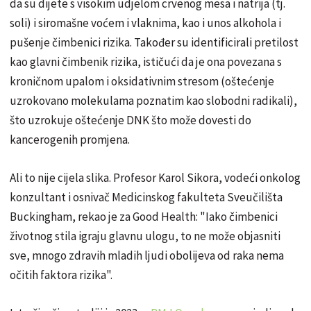
da su dijete s visokim udjelom crvenog mesa i natrija (tj.
soli) i siromašne voćem i vlaknima, kao i unos alkohola i
pušenje čimbenici rizika. Također su identificirali pretilost
kao glavni čimbenik rizika, ističući da je ona povezana s
kroničnom upalom i oksidativnim stresom (oštećenje
uzrokovano molekulama poznatim kao slobodni radikali),
što uzrokuje oštećenje DNK što može dovesti do
kancerogenih promjena.
Ali to nije cijela slika. Profesor Karol Sikora, vodeći onkolog
konzultant i osnivač Medicinskog fakulteta Sveučilišta
Buckingham, rekao je za Good Health: "Iako čimbenici
životnog stila igraju glavnu ulogu, to ne može objasniti
sve, mnogo zdravih mladih ljudi obolijeva od raka nema
očitih faktora rizika".