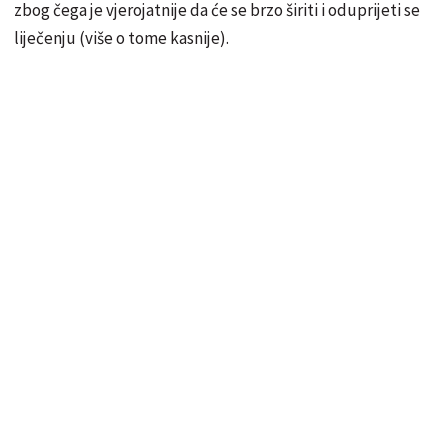
zbog čega je vjerojatnije da će se brzo širiti i oduprijeti se
liječenju (više o tome kasnije).