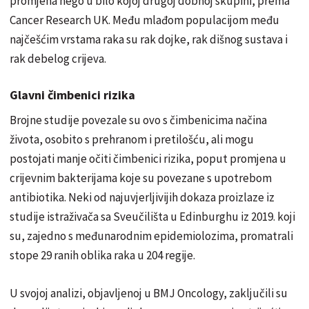
promjena nego u bilo kojoj drugoj dobnoj skupini, prema
Cancer Research UK. Među mlađom populacijom među
najčešćim vrstama raka su rak dojke, rak dišnog sustava i
rak debelog crijeva.
Glavni čimbenici rizika
Brojne studije povezale su ovo s čimbenicima načina
života, osobito s prehranom i pretilošću, ali mogu
postojati manje očiti čimbenici rizika, poput promjena u
crijevnim bakterijama koje su povezane s upotrebom
antibiotika. Neki od najuvjerljivijih dokaza proizlaze iz
studije istraživača sa Sveučilišta u Edinburghu iz 2019. koji
su, zajedno s međunarodnim epidemiolozima, promatrali
stope 29 ranih oblika raka u 204 regije.
U svojoj analizi, objavljenoj u BMJ Oncology, zaključili su