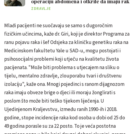
operaciju abdomena i otkrile da imaju rak
ZDRAVLJE
Mlađi pacijenti ne suočavaju se samo s dugoročnim
fizičkim učincima, kaže dr. Giri, koji je direktor Programa za
ranu pojavu raka i šef Odsjeka za kliničku genetiku raka na
Medicinskom fakultetu Yale u SAD-u, mogu postojati i
psihosocijalni problemi koji utječu na kvalitetu života
pacijenata. "Može biti problema s utjecajem na sliku o
tijelu, mentalno zdravlje, zlouporabu tvari i društvenu
izolaciju", kaže ona. Mnogi pojedinci s ranom dijagnozom
raka imaju obveze brige o djeci ili moraju žonglirati s
poslom što može biti teško tijekom liječenja. U
Ujedinjenom Kraljevstvu, između ranih 1990-ih i 2018.
godine, stope incidencije raka kod osoba u dobi od 25 do
49 godina porasle su za 22 posto. To je veća postotna