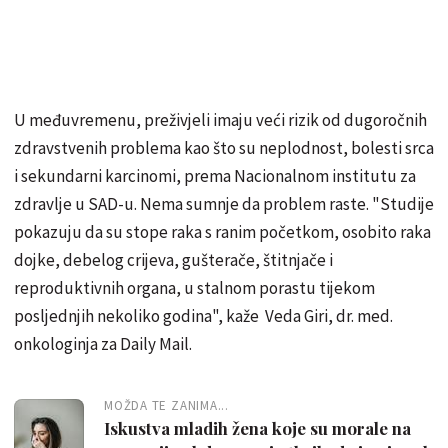
U međuvremenu, preživjeli imaju veći rizik od dugoročnih
zdravstvenih problema kao što su neplodnost, bolesti srca
i sekundarni karcinomi, prema Nacionalnom institutu za
zdravlje u SAD-u. Nema sumnje da problem raste. "Studije
pokazuju da su stope raka s ranim početkom, osobito raka
dojke, debelog crijeva, gušterače, štitnjače i
reproduktivnih organa, u stalnom porastu tijekom
posljednjih nekoliko godina", kaže Veda Giri, dr. med.
onkologinja za Daily Mail.
MOŽDA TE ZANIMA...
Iskustva mladih žena koje su morale na