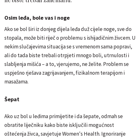
Osim leđa, bole vas i noge
Ako se bol širi iz donjeg dijela leđa duž cijele noge, sve do
stopala, može biti riječ o problemu s ishijadičnim živcem. U
nekim slučajevima situacija se s vremenom sama popravi,
ali do tada biste trebali otrpjeti mnogo boli, utrnulosti i
slabljenja mišića – a to, vjerujemo, ne želite. Problem se
uspješno rješava zagrijavanjem, fizikalnom terapijom i
masažama.
Šepat
Ako uz bol u leđima primijetite i da šepate, odmah se
obratite liječniku kako biste isključili mogućnost
oštećenja živca, savjetuje Women's Health. Ignoriranje