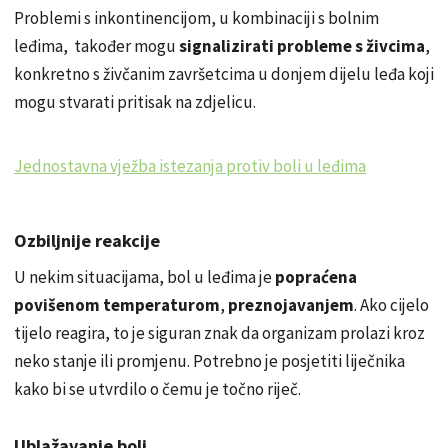
Problemi s inkontinencijom, u kombinaciji s bolnim
leđima, također mogu
signalizirati probleme s živcima
,
konkretno s živčanim završetcima u donjem dijelu leđa koji
mogu stvarati pritisak na zdjelicu.
Jednostavna vježba istezanja protiv boli u leđima
Ozbiljnije reakcije
U nekim situacijama, bol u leđima je
popraćena
povišenom temperaturom
,
preznojavanjem
. Ako cijelo
tijelo reagira, to je siguran znak da organizam prolazi kroz
neko stanje ili promjenu. Potrebno je posjetiti liječnika
kako bi se utvrdilo o čemu je točno riječ.
Ublažavanje boli