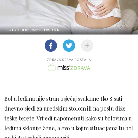
FOTO: GULIVER/SHUTTERSTOCK
ZDRAVA KRAVA POSTALA
Bol u leđima nije stran osjećaj svakome tko 8 sati
dnevno sjedi za uredskim stolom ili na poslu diže
teške terete. Vrijedi napomenuti kako su bolovima u
leđima sklonije žene, a evo u kojim situacijama tu bol
ne biste trebali zanemariti.