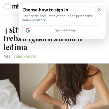
09. SVIBNJA 2026.
4 situacije kada ne biste
Sign in with Google
trebali ignorirati bol u
leđima
PIŠE
IVANA HORVAT