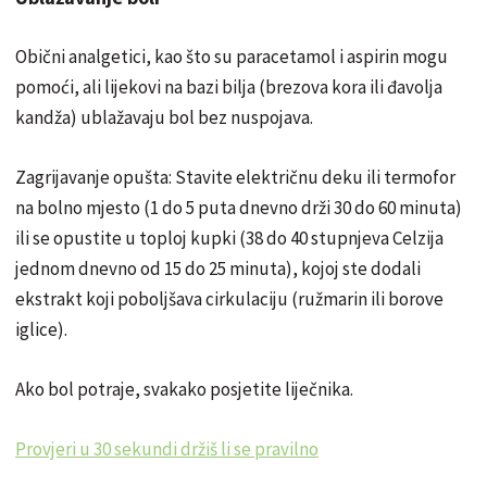
Obični analgetici, kao što su paracetamol i aspirin mogu
pomoći, ali lijekovi na bazi bilja (brezova kora ili đavolja
kandža) ublažavaju bol bez nuspojava.
Zagrijavanje opušta: Stavite električnu deku ili termofor
na bolno mjesto (1 do 5 puta dnevno drži 30 do 60 minuta)
ili se opustite u toploj kupki (38 do 40 stupnjeva Celzija
jednom dnevno od 15 do 25 minuta), kojoj ste dodali
ekstrakt koji poboljšava cirkulaciju (ružmarin ili borove
iglice).
Ako bol potraje, svakako posjetite liječnika.
Provjeri u 30 sekundi držiš li se pravilno