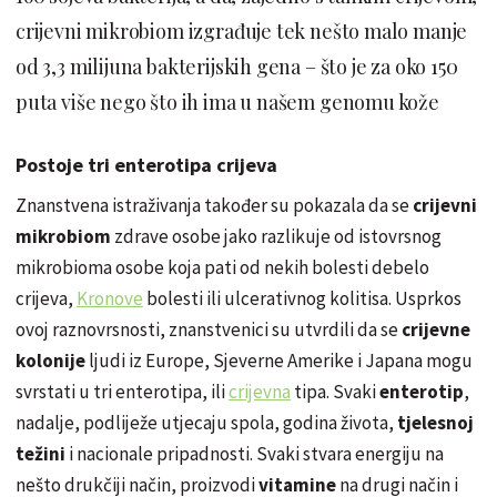
crijevni mikrobiom izgrađuje tek nešto malo manje
od 3,3 milijuna bakterijskih gena – što je za oko 150
puta više nego što ih ima u našem genomu kože
Postoje tri enterotipa crijeva
Znanstvena istraživanja također su pokazala da se
crijevni
mikrobiom
zdrave osobe jako razlikuje od istovrsnog
mikrobioma osobe koja pati od nekih bolesti debelo
crijeva,
Kronove
bolesti ili ulcerativnog kolitisa. Usprkos
ovoj raznovrsnosti, znanstvenici su utvrdili da se
crijevne
kolonije
ljudi iz Europe, Sjeverne Amerike i Japana mogu
svrstati u tri enterotipa, ili
crijevna
tipa. Svaki
enterotip
,
nadalje, podliježe utjecaju spola, godina života,
tjelesnoj
težini
i nacionale pripadnosti. Svaki stvara energiju na
nešto drukčiji način, proizvodi
vitamine
na drugi način i