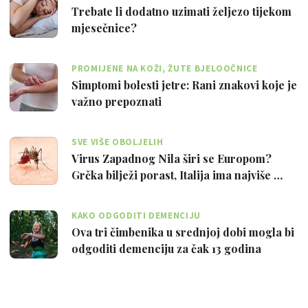
Trebate li dodatno uzimati željezo tijekom
mjesečnice?
PROMIJENE NA KOŽI, ŽUTE BJELOOČNICE
Simptomi bolesti jetre: Rani znakovi koje je
važno prepoznati
SVE VIŠE OBOLJELIH
Virus Zapadnog Nila širi se Europom?
Grčka bilježi porast, Italija ima najviše …
KAKO ODGODITI DEMENCIJU
Ova tri čimbenika u srednjoj dobi mogla bi
odgoditi demenciju za čak 13 godina