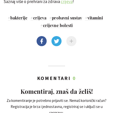
Saznaj više o prehrani za zdrava
crijeva
!
#
bakterije
#
crijeva
#
probavni sustav
#
vitamini
#
crijevne bolesti
KOMENTARI
0
Komentiraj, znaš da želiš!
Za komentiranje je potrebno prijaviti se. Nemaš korisnički račun?
Registracija je brza i jednostavna, registriraj se i uključi se u
raspravu.