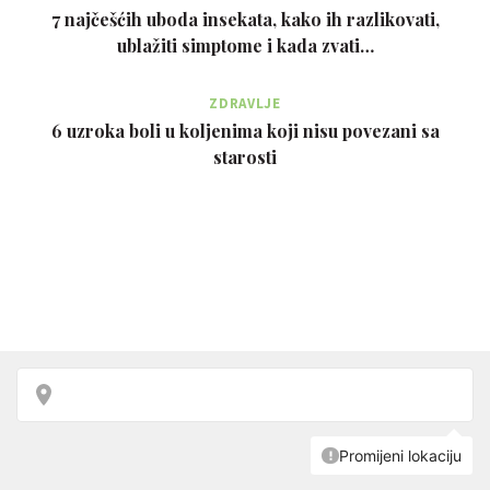
7 najčešćih uboda insekata, kako ih razlikovati,
ublažiti simptome i kada zvati…
ZDRAVLJE
6 uzroka boli u koljenima koji nisu povezani sa
starosti