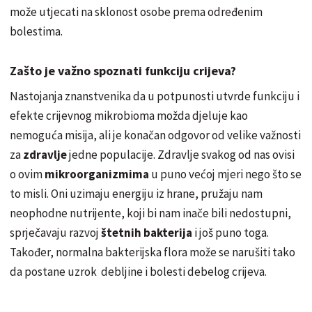
može utjecati na sklonost osobe prema određenim
bolestima.
Zašto je važno spoznati funkciju crijeva?
Nastojanja znanstvenika da u potpunosti utvrde funkciju i
efekte crijevnog mikrobioma možda djeluje kao
nemoguća misija, ali je konačan odgovor od velike važnosti
za
zdravlje
jedne populacije. Zdravlje svakog od nas ovisi
o ovim
mikroorganizmima
u puno većoj mjeri nego što se
to misli. Oni uzimaju energiju iz hrane, pružaju nam
neophodne nutrijente, koji bi nam inače bili nedostupni,
sprječavaju razvoj
štetnih bakterija
i još puno toga.
Također, normalna bakterijska flora može se narušiti tako
da postane uzrok debljine i bolesti debelog crijeva.