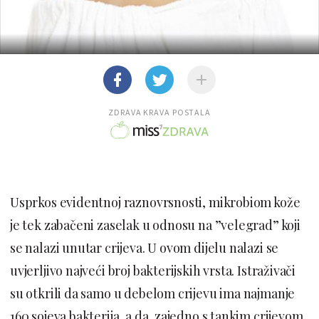
ZDRAVA KRAVA POSTALA
Usprkos evidentnoj raznovrsnosti, mikrobiom kože
je tek zabačeni zaselak u odnosu na ”velegrad” koji
se nalazi unutar crijeva. U ovom dijelu nalazi se
uvjerljivo najveći broj bakterijskih vrsta. Istraživači
su otkrili da samo u debelom crijevu ima najmanje
160 sojeva bakterija, a da, zajedno s tankim crijevom,