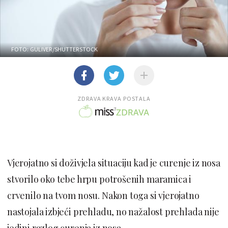
FOTO: GULIVER/SHUTTERSTOCK
ZDRAVA KRAVA POSTALA
Vjerojatno si doživjela situaciju kad je curenje iz nosa
stvorilo oko tebe hrpu potrošenih maramica i
crvenilo na tvom nosu. Nakon toga si vjerojatno
nastojala izbjeći prehladu, no nažalost prehlada nije
jedini razlog curenja iz nosa.