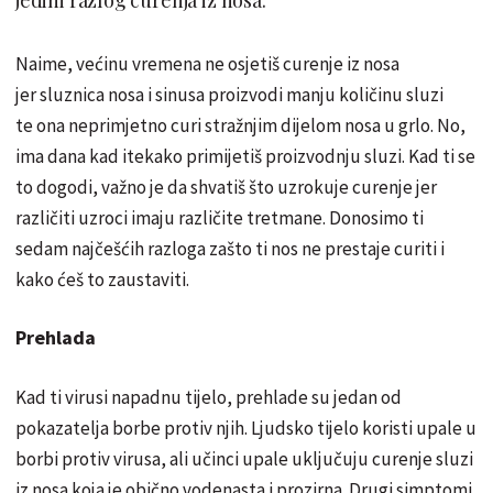
Naime, većinu vremena ne osjetiš curenje iz nosa
jer sluznica nosa i sinusa proizvodi manju količinu sluzi
te ona neprimjetno curi stražnjim dijelom nosa u grlo. No,
ima dana kad itekako primijetiš proizvodnju sluzi. Kad ti se
to dogodi, važno je da shvatiš što uzrokuje curenje jer
različiti uzroci imaju različite tretmane. Donosimo ti
sedam najčešćih razloga zašto ti nos ne prestaje curiti i
kako ćeš to zaustaviti.
Prehlada
Kad ti virusi napadnu tijelo, prehlade su jedan od
pokazatelja borbe protiv njih. Ljudsko tijelo koristi upale u
borbi protiv virusa, ali učinci upale uključuju curenje sluzi
iz nosa koja je obično vodenasta i prozirna. Drugi simptomi