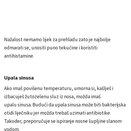
Nažalost nemamo lijek za prehladu zato je najbolje
odmarati se, unositi puno tekućine i koristiti
antihistamine.
Upala sinusa
Ako imaš povišenu temperaturu, umorna si, kašlješ i
izbacuješ žutozelenu sluz iz nosa, možda imaš
upalu sinusa. Budući da upala sinusa može biti bakterijska
otiđi liječniku jer možda trebaš uzimati antibiotike.
Također, preporučuje se ispiranje nosne šupljine slanom
vodom.