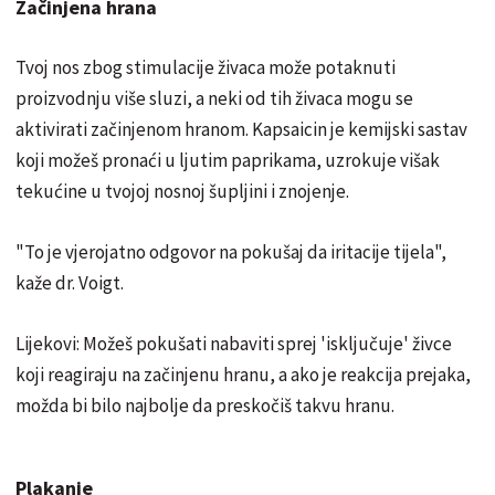
Začinjena hrana
Tvoj nos zbog stimulacije živaca može potaknuti
proizvodnju više sluzi, a neki od tih živaca mogu se
aktivirati začinjenom hranom. Kapsaicin je kemijski sastav
koji možeš pronaći u ljutim paprikama, uzrokuje višak
tekućine u tvojoj nosnoj šupljini i znojenje.
"To je vjerojatno odgovor na pokušaj da iritacije tijela",
kaže dr. Voigt.
Lijekovi: Možeš pokušati nabaviti sprej 'isključuje' živce
koji reagiraju na začinjenu hranu, a ako je reakcija prejaka,
možda bi bilo najbolje da preskočiš takvu hranu.
Plakanje