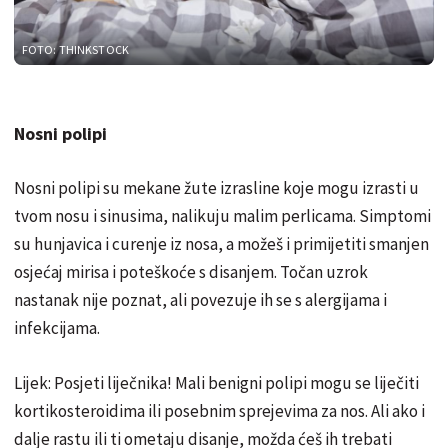
FOTO: THINKSTOCK
Nosni polipi
Nosni polipi su mekane žute izrasline koje mogu izrasti u
tvom nosu i sinusima, nalikuju malim perlicama. Simptomi
su hunjavica i curenje iz nosa, a možeš i primijetiti smanjen
osjećaj mirisa i poteškoće s disanjem. Točan uzrok
nastanak nije poznat, ali povezuje ih se s alergijama i
infekcijama.
Lijek: Posjeti liječnika! Mali benigni polipi mogu se liječiti
kortikosteroidima ili posebnim sprejevima za nos. Ali ako i
dalje rastu ili ti ometaju disanje, možda ćeš ih trebati