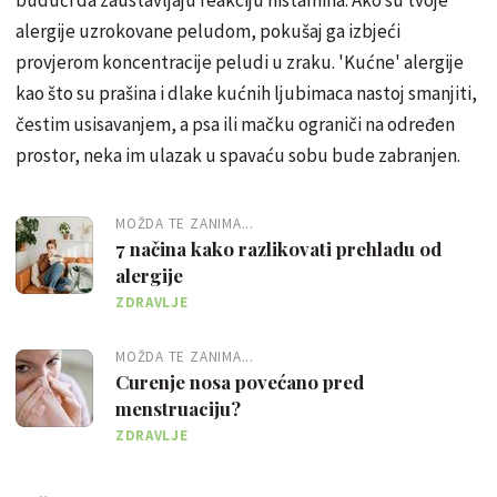
budući da zaustavljaju reakciju histamina. Ako su tvoje
alergije uzrokovane peludom, pokušaj ga izbjeći
provjerom koncentracije peludi u zraku. 'Kućne' alergije
kao što su prašina i dlake kućnih ljubimaca nastoj smanjiti,
čestim usisavanjem, a psa ili mačku ograniči na određen
prostor, neka im ulazak u spavaću sobu bude zabranjen.
MOŽDA TE ZANIMA...
7 načina kako razlikovati prehladu od
alergije
ZDRAVLJE
MOŽDA TE ZANIMA...
Curenje nosa povećano pred
menstruaciju?
ZDRAVLJE