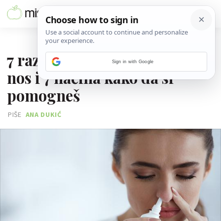
23. KOLOVOZA 2018.
7 razloga zbog kojih ti curi
Sign in with Google
nos i 7 načina kako da si
pomogneš
PIŠE
ANA DUKIĆ