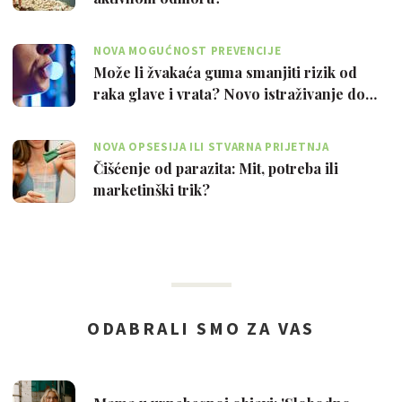
NOVA MOGUĆNOST PREVENCIJE
Može li žvakaća guma smanjiti rizik od
raka glave i vrata? Novo istraživanje do…
NOVA OPSESIJA ILI STVARNA PRIJETNJA
Čišćenje od parazita: Mit, potreba ili
marketinški trik?