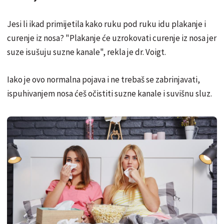
Jesi li ikad primijetila kako ruku pod ruku idu plakanje i
curenje iz nosa? "Plakanje će uzrokovati curenje iz nosa jer
suze isušuju suzne kanale", rekla je dr. Voigt.
Iako je ovo normalna pojava i ne trebaš se zabrinjavati,
ispuhivanjem nosa ćeš očistiti suzne kanale i suvišnu sluz.