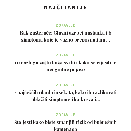
NAJČITANIJE
ZDRAVLJE
Rak gušterače: Glavni uzroci nastanka i 6
simptoma koje je važno prepoznati na …
ZDRAVLJE
10 razloga zašto koža svrbi i kako se riješiti te
neugodne pojave
ZDRAVLJE
7 najčešćih uboda insekata, kako ih razlikovati,
ublažiti simptome i kada zvati…
ZDRAVLJE
Što jesti kako biste smanjili rizik od bubrežnih
kamenaca