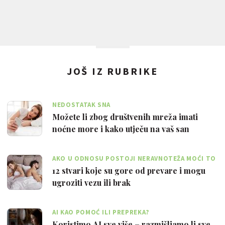
JOŠ IZ RUBRIKE
NEDOSTATAK SNA
Možete li zbog društvenih mreža imati
noćne more i kako utječu na vaš san
AKO U ODNOSU POSTOJI NERAVNOTEŽA MOĆI TO
JE VELIKI PROBLEM
12 stvari koje su gore od prevare i mogu
ugroziti vezu ili brak
AI KAO POMOĆ ILI PREPREKA?
Koristimo AI sve više – razmišljamo li sve