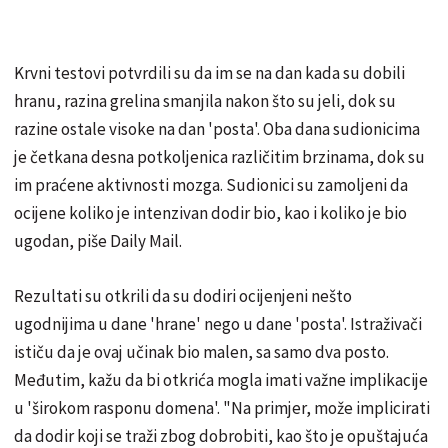
Krvni testovi potvrdili su da im se na dan kada su dobili
hranu, razina grelina smanjila nakon što su jeli, dok su
razine ostale visoke na dan 'posta'. Oba dana sudionicima
je četkana desna potkoljenica različitim brzinama, dok su
im praćene aktivnosti mozga. Sudionici su zamoljeni da
ocijene koliko je intenzivan dodir bio, kao i koliko je bio
ugodan, piše Daily Mail.
Rezultati su otkrili da su dodiri ocijenjeni nešto
ugodnijima u dane 'hrane' nego u dane 'posta'. Istraživači
ističu da je ovaj učinak bio malen, sa samo dva posto.
Međutim, kažu da bi otkrića mogla imati važne implikacije
u 'širokom rasponu domena'. "Na primjer, može implicirati
da dodir koji se traži zbog dobrobiti, kao što je opuštajuća