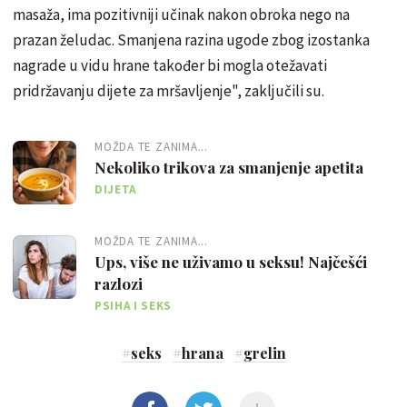
masaža, ima pozitivniji učinak nakon obroka nego na
prazan želudac. Smanjena razina ugode zbog izostanka
nagrade u vidu hrane također bi mogla otežavati
pridržavanju dijete za mršavljenje", zaključili su.
MOŽDA TE ZANIMA...
Nekoliko trikova za smanjenje apetita
DIJETA
MOŽDA TE ZANIMA...
Ups, više ne uživamo u seksu! Najčešći
razlozi
PSIHA I SEKS
#
seks
#
hrana
#
grelin