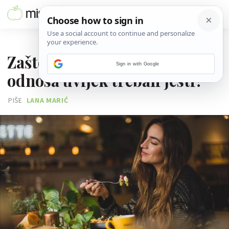
30. STUDENOGA 2025.
Zašto biste prije intimnog
Sign in with Google
odnosa uvijek trebali jesti?
PIŠE
LANA MARIĆ