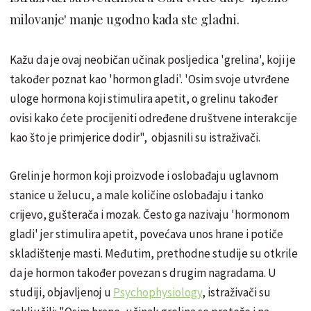
milovanje' manje ugodno kada ste gladni.
Kažu da je ovaj neobičan učinak posljedica 'grelina', koji je
također poznat kao 'hormon gladi'. 'Osim svoje utvrđene
uloge hormona koji stimulira apetit, o grelinu također
ovisi kako ćete procijeniti određene društvene interakcije
kao što je primjerice dodir", objasnili su istraživači.
Grelin je hormon koji proizvode i oslobađaju uglavnom
stanice u želucu, a male količine oslobađaju i tanko
crijevo, gušterača i mozak. Često ga nazivaju 'hormonom
gladi' jer stimulira apetit, povećava unos hrane i potiče
skladištenje masti. Međutim, prethodne studije su otkrile
da je hormon također povezan s drugim nagradama. U
studiji, objavljenoj u
Psychophysiology
, istraživači su