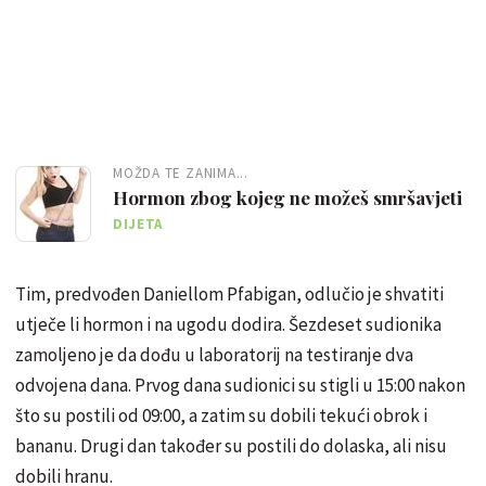
MOŽDA TE ZANIMA...
Hormon zbog kojeg ne možeš smršavjeti
DIJETA
Tim, predvođen Daniellom Pfabigan, odlučio je shvatiti
utječe li hormon i na ugodu dodira. Šezdeset sudionika
zamoljeno je da dođu u laboratorij na testiranje dva
odvojena dana. Prvog dana sudionici su stigli u 15:00 nakon
što su postili od 09:00, a zatim su dobili tekući obrok i
bananu. Drugi dan također su postili do dolaska, ali nisu
dobili hranu.