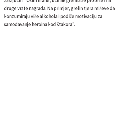
zaključili: "Osim hrane, učinak grelina se proteže i na
druge vrste nagrada. Na primjer, grelin tjera miševe da
konzumiraju više alkohola i podiže motivaciju za
samodavanje heroina kod štakora".