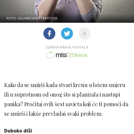
FOTO: GULIVER/SHUTTERSTOCK
ZDRAVA KRAVA POSTALA
Kako da se smiriš kada stvari krenu u lošem smjeru
ili u suprotnom od onog što si planirala i nastupi
panika? Pročitaj ovih šest savjeta koji će ti pomoći da
se smiriš i lakše prevladaš svaki problem.
Duboko diši