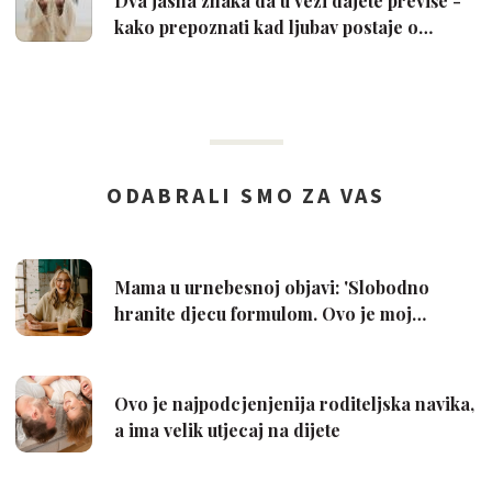
Dva jasna znaka da u vezi dajete previše -
kako prepoznati kad ljubav postaje o…