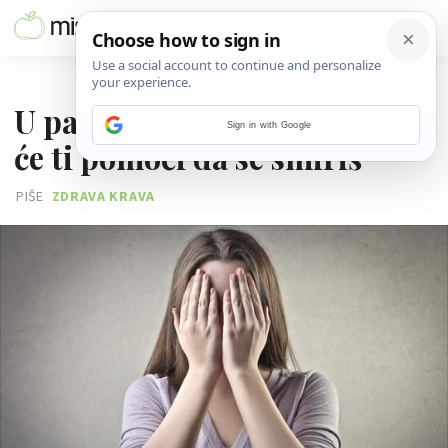
23. PROSINCA 2016.
U panici si? Ovih šest načina
Sign in with Google
će ti pomoći da se smiriš
PIŠE
ZDRAVA KRAVA