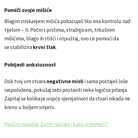
Pomiči svoje mišiće
Blagim stiskanjem mišića pokazuješ tko ima kontrolu nad
tijelom – ti. Počni s prstima, stražnjicom, trbušnim
mišićima, blago ih stišći i otpuštaj, ovo će pomoći da
se stabilizira
krvni tlak
.
Pobijedi anksioznost
Dok tvoj um stvara
negativne misli
i sama postaješ loše
raspoložena, pokušaj sebi postaviti neka logična pitanja.
Zapitaj se kolika je uopće vjerojatnost da stvari nikada ne
krenu u boljem smjeru.
Panični napadaj: Zašto nastaje i kako si pomoći?