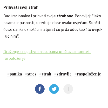
Prihvati svoj strah
Budi racionalna i prihvati svoje
strahove
. Ponavljaj: “Iako
nisam u opasnosti, u redu je da se ovako osjećam. Suočit
ću se s anksioznošću i natjerat ću je da ode, kao što uvijek
i učinim”.
Druženje s negativnim osobama uništava imunitet i
raspoloženje
#
panika
#
stres
#
strah
#
zdravlje
#
raspoloženje