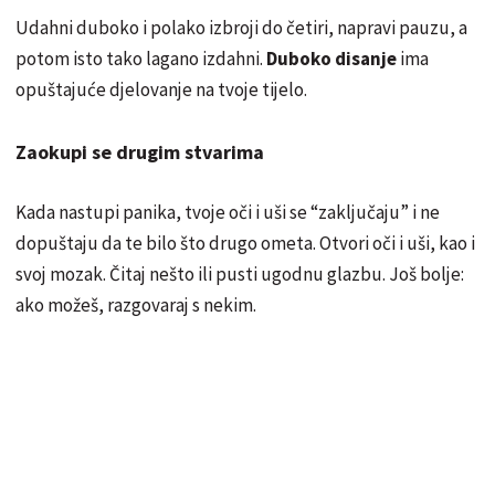
Udahni duboko i polako izbroji do četiri, napravi pauzu, a
potom isto tako lagano izdahni.
Duboko disanje
ima
opuštajuće djelovanje na tvoje tijelo.
Zaokupi se drugim stvarima
Kada nastupi panika, tvoje oči i uši se “zaključaju” i ne
dopuštaju da te bilo što drugo ometa. Otvori oči i uši, kao i
svoj mozak. Čitaj nešto ili pusti ugodnu glazbu. Još bolje:
ako možeš, razgovaraj s nekim.