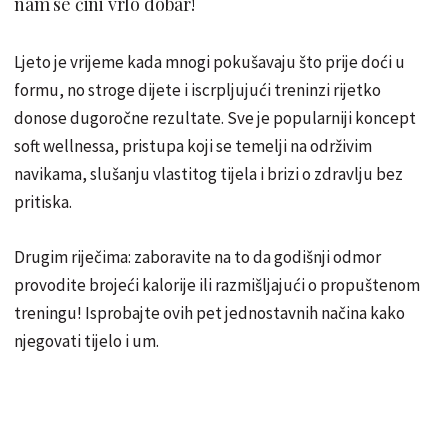
nam se čini vrlo dobar!
Ljeto je vrijeme kada mnogi pokušavaju što prije doći u
formu, no stroge dijete i iscrpljujući treninzi rijetko
donose dugoročne rezultate. Sve je popularniji koncept
soft wellnessa, pristupa koji se temelji na održivim
navikama, slušanju vlastitog tijela i brizi o zdravlju bez
pritiska.
Drugim riječima: zaboravite na to da godišnji odmor
provodite brojeći kalorije ili razmišljajući o propuštenom
treningu! Isprobajte ovih pet jednostavnih načina kako
njegovati tijelo i um.