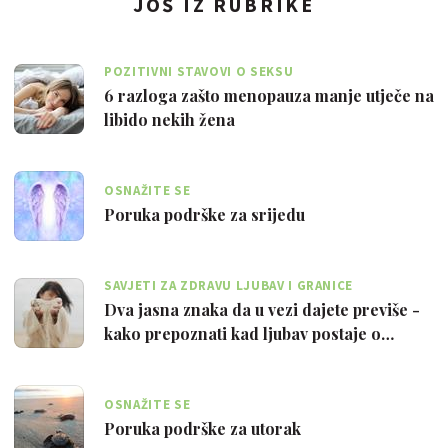
JOŠ IZ RUBRIKE
POZITIVNI STAVOVI O SEKSU
6 razloga zašto menopauza manje utječe na
libido nekih žena
OSNAŽITE SE
Poruka podrške za srijedu
SAVJETI ZA ZDRAVU LJUBAV I GRANICE
Dva jasna znaka da u vezi dajete previše -
kako prepoznati kad ljubav postaje o…
OSNAŽITE SE
Poruka podrške za utorak