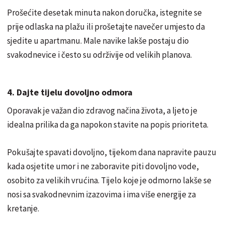
Prošećite desetak minuta nakon doručka, istegnite se
prije odlaska na plažu ili prošetajte navečer umjesto da
sjedite u apartmanu. Male navike lakše postaju dio
svakodnevice i često su održivije od velikih planova.
4. Dajte tijelu dovoljno odmora
Oporavak je važan dio zdravog načina života, a ljeto je
idealna prilika da ga napokon stavite na popis prioriteta.
Pokušajte spavati dovoljno, tijekom dana napravite pauzu
kada osjetite umor i ne zaboravite piti dovoljno vode,
osobito za velikih vrućina. Tijelo koje je odmorno lakše se
nosi sa svakodnevnim izazovima i ima više energije za
kretanje.