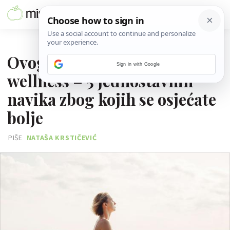
08. SRPNJA 2026.
Ovog ljeta prigrlite soft
Sign in with Google
wellness – 5 jednostavnih
navika zbog kojih se osjećate
bolje
PIŠE
NATAŠA KRSTIČEVIĆ