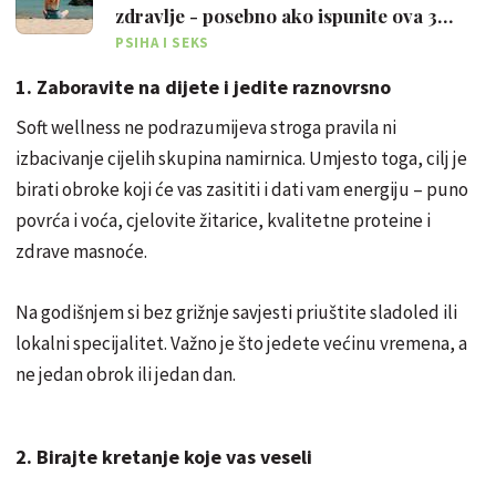
zdravlje - posebno ako ispunite ova 3
'uvjeta'
PSIHA I SEKS
1. Zaboravite na dijete i jedite raznovrsno
Soft wellness ne podrazumijeva stroga pravila ni
izbacivanje cijelih skupina namirnica. Umjesto toga, cilj je
birati obroke koji će vas zasititi i dati vam energiju – puno
povrća i voća, cjelovite žitarice, kvalitetne proteine i
zdrave masnoće.
Na godišnjem si bez grižnje savjesti priuštite sladoled ili
lokalni specijalitet. Važno je što jedete većinu vremena, a
ne jedan obrok ili jedan dan.
2. Birajte kretanje koje vas veseli