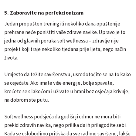
5. Zaboravite na perfekcionizam
Jedan propušten trening ili nekoliko dana opuštenije
prehrane neće poništiti vaše zdrave navike. Upravo je to
jedna od glavnih poruka soft wellnessa – zdravlje nije
projekt koji traje nekoliko tjedana prije ljeta, nego način
života.
Umjesto da težite savršenstvu, usredotočite se na to kako
se osjećate. Ako imate više energije, bolje spavate,
krećete se s lakoćom i uživate u hrani bez osjećaja krivnje,
na dobrom ste putu.
Soft wellness podsjeća da godišnji odmor ne mora biti
prekid zdravih navika, nego prilika da ih prilagodite sebi.
Kada se oslobodimo pritiska da sve radimo savršeno, lakše