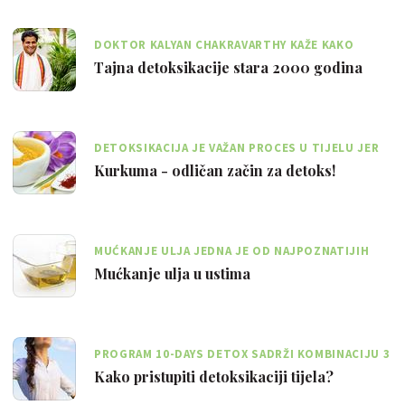
DOKTOR KALYAN CHAKRAVARTHY KAŽE KAKO
AJURVEDA BEZ KLISTIRA NEMA SMISLA
Tajna detoksikacije stara 2000 godina
DETOKSIKACIJA JE VAŽAN PROCES U TIJELU JER
OSIGURAVA ZAŠTITU OD BOLESTI
Kurkuma - odličan začin za detoks!
MUĆKANJE ULJA JEDNA JE OD NAJPOZNATIJIH
METODA ČIŠĆENJA U AJURVEDI
Mućkanje ulja u ustima
PROGRAM 10-DAYS DETOX SADRŽI KOMBINACIJU 3
PRIRODNA DODATKA PREHRANI
Kako pristupiti detoksikaciji tijela?