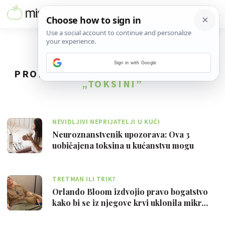
Sign in with Google
PRONAĐENO
20
REZULTATA ZA TAG
„TOKSINI”
NEVIDLJIVI NEPRIJATELJI U KUĆI
Neuroznanstvenik upozorava: Ova 3
uobičajena toksina u kućanstvu mogu
oštetiti …
TRETMAN ILI TRIK?
Orlando Bloom izdvojio pravo bogatstvo
kako bi se iz njegove krvi uklonila mikr…