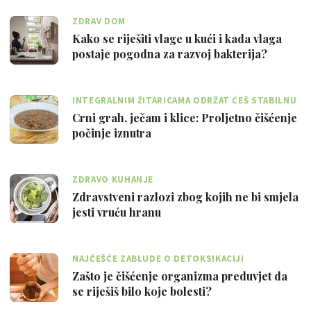
ZDRAV DOM
Kako se riješiti vlage u kući i kada vlaga
postaje pogodna za razvoj bakterija?
INTEGRALNIM ŽITARICAMA ODRŽAT ĆEŠ STABILNU
RAZINU ENERGIJE U ORGANIZMU
Crni grah, ječam i klice: Proljetno čišćenje
počinje iznutra
ZDRAVO KUHANJE
Zdravstveni razlozi zbog kojih ne bi smjela
jesti vruću hranu
NAJČEŠĆE ZABLUDE O DETOKSIKACIJI
Zašto je čišćenje organizma preduvjet da
se riješiš bilo koje bolesti?